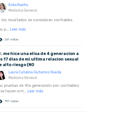
Erika Nariño
Medicina General
, los resultados se consideran confiables.
s p...
Leer más
ed_eye
261 vistas
r. me hice una elisa de 4 generacion a
os 17 dias de mi ultima relacion sexual
e alto riesgo (NO
Laura Catalina Gutierrez Rueda
Medicina General
as pruebas de 4ta generación son confiables
 se hacen ent...
Leer más
ed_eye
797 vistas