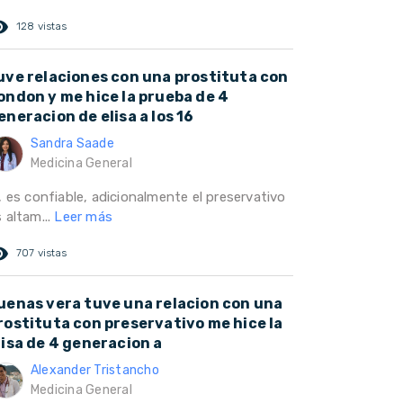
ed_eye
128 vistas
uve relaciones con una prostituta con
ondon y me hice la prueba de 4
eneracion de elisa a los 16
Sandra Saade
Medicina General
, es confiable, adicionalmente el preservativo
 altam...
Leer más
ed_eye
707 vistas
uenas vera tuve una relacion con una
rostituta con preservativo me hice la
lisa de 4 generacion a
Alexander Tristancho
Medicina General