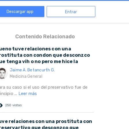
Descargar app
Entrar
Contenido Relacionado
ueno tuve relaciones con una
rostituta con condon que desconzco
ue tenga vih o no pero me hice la
Jaime A. Betancurth G.
Medicina General
ra su caso si el uso del preservativo fue de
incipio ...
Leer más
ed_eye
250 vistas
uve relaciones con una prostituta con
reservartivo que desconzco que