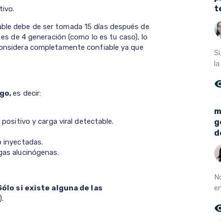
t
tivo.
able debe de ser tomada 15 días después de
a es de 4 generación (como lo es tu caso), lo
 considera completamente confiable ya que
S
la
remove_r
sgo,
es decir:
m
positivo y carga viral detectable.
g
d
 inyectadas.
gas alucinógenas.
N
en
Sólo si existe alguna de las
).
remove_r