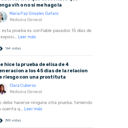
enga vih o no si me hago la
Maria Paz Grisales Gafaro
Medicina General
i, esta prueba es confiable pasados 15 días de
 exposi...
Leer más
ed_eye
164 vistas
e hice la prueba de elisa de 4
eneracion a los 45 dias de la relacion
e riesgo con una prostituta
Clara Cuberos
Medicina General
o debe hacerse ninguna otra prueba, teniendo
 cuenta q...
Leer más
ed_eye
395 vistas