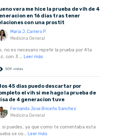
ueno vera me hice la prueba de vih de 4
eneracion en 16 dias tras tener
elaciones con una prostit
Maria J. Carrero P.
Medicina General
, no es necesario repetir la prueba por 4ta
z, con 3 ...
Leer más
ed_eye
509 vistas
 los 45 dias puedo descartar por
ompleto el vih si me hago la prueba de
lisa de 4 generacion tuve
Fernando Jose Briceño Sanchez
Medicina General
i, si puedes, ya que como te comentaba esta
ueba se co...
Leer más