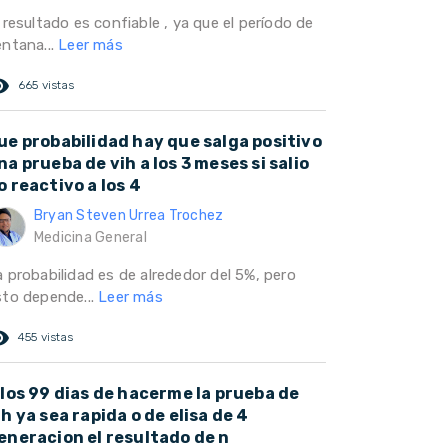
 resultado es confiable , ya que el período de
entana...
Leer más
ed_eye
665 vistas
ue probabilidad hay que salga positivo
na prueba de vih a los 3 meses si salio
o reactivo a los 4
Bryan Steven Urrea Trochez
Medicina General
a probabilidad es de alrededor del 5%, pero
sto depende...
Leer más
ed_eye
455 vistas
 los 99 dias de hacerme la prueba de
ih ya sea rapida o de elisa de 4
eneracion el resultado de n