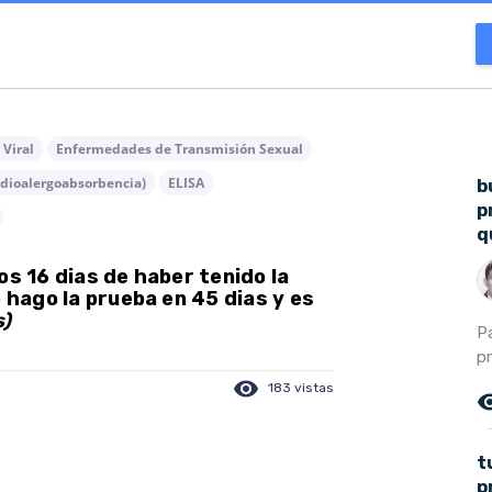
 Viral
Enfermedades de Transmisión Sexual
dioalergoabsorbencia)
ELISA
b
p
q
os 16 dias de haber tenido la
e hago la prueba en 45 dias y es
s)
Pa
pr
visibility
183 vistas
remove_r
t
p