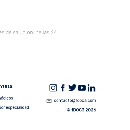
s de salud online las 24
AYUDA
édicos
mail_outline
contacto@1doc3.com
or especialidad
© 1DOC3 2026