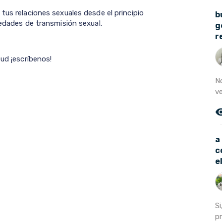
tus relaciones sexuales desde el principio
b
medades de transmisión sexual.
g
r
tud ¡escríbenos!
No
ve
remove_r
a
c
e
S
pr