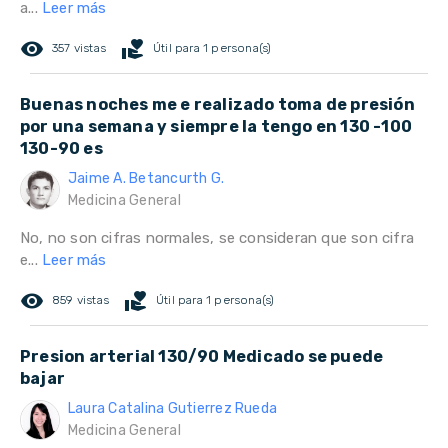
a...
Leer más
remove_red_eye
volunteer_activism
357 vistas
Útil para 1 persona(s)
Buenas noches me e realizado toma de presión
por una semana y siempre la tengo en 130 -100
130-90 es
Jaime A. Betancurth G.
Medicina General
No, no son cifras normales, se consideran que son cifra
e...
Leer más
remove_red_eye
volunteer_activism
859 vistas
Útil para 1 persona(s)
Presion arterial 130/90 Medicado se puede
bajar
Laura Catalina Gutierrez Rueda
Medicina General