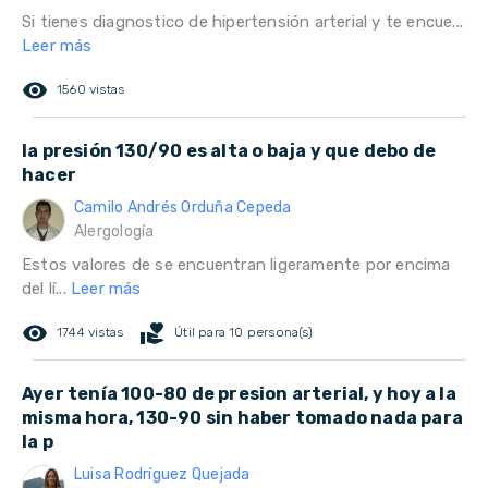
Si tienes diagnostico de hipertensión arterial y te encue...
Leer más
remove_red_eye
1560 vistas
la presión 130/90 es alta o baja y que debo de
hacer
Camilo Andrés Orduña Cepeda
Alergología
Estos valores de se encuentran ligeramente por encima
del lí...
Leer más
remove_red_eye
volunteer_activism
1744 vistas
Útil para 10 persona(s)
Ayer tenía 100-80 de presion arterial, y hoy a la
misma hora, 130-90 sin haber tomado nada para
la p
Luisa Rodríguez Quejada