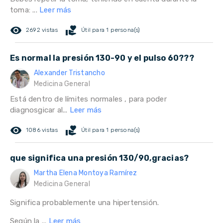
toma: ...
Leer más
remove_red_eye
volunteer_activism
2692 vistas
Útil para 1 persona(s)
Es normal la presión 130-90 y el pulso 60???
Alexander Tristancho
Medicina General
Está dentro de límites normales , para poder
diagnosgicar al...
Leer más
remove_red_eye
volunteer_activism
1086 vistas
Útil para 1 persona(s)
que significa una presión 130/90,gracias?
Martha Elena Montoya Ramírez
Medicina General
Significa probablemente una hipertensión.
Según la ...
Leer más