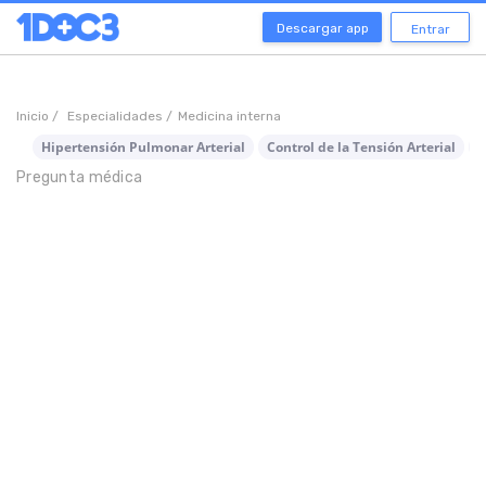
Descargar app
Entrar
Inicio /
Especialidades /
Medicina interna
Hipertensión Pulmonar Arterial
Control de la Tensión Arterial
P
Pregunta médica