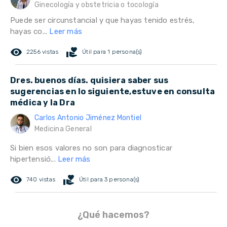
Ginecología y obstetricia o tocología
Puede ser circunstancial y que hayas tenido estrés,
hayas co...
Leer más
remove_red_eye
volunteer_activism
2256 vistas
Útil para 1 persona(s)
Dres. buenos días. quisiera saber sus
sugerencias en lo siguiente,estuve en consulta
médica y la Dra
Carlos Antonio Jiménez Montiel
Medicina General
Si bien esos valores no son para diagnosticar
hipertensió...
Leer más
remove_red_eye
volunteer_activism
740 vistas
Útil para 3 persona(s)
¿Qué hacemos?