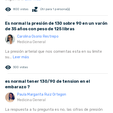
remove_red_eye
volunteer_activism
800 vistas
Útil para 1 persona(s)
Es normal la presión de 130 sobre 90 en un varón
de 35 años con peso de 125 libras
Carolina Osorio Restrepo
Medicina General
La presión arterial que nos comentas esta en su limite
su...
Leer más
remove_red_eye
300 vistas
es normal tener 130/90 de tension en el
embarazo ?
Paula Margarita Ruiz Ortegon
Medicina General
La respuesta a tu pregunta es no, las cifras de presión