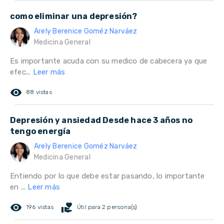
como eliminar una depresión?
Arely Berenice Goméz Narváez
Medicina General
Es importante acuda con su medico de cabecera ya que
efec...
Leer más
remove_red_eye
88 vistas
Depresión y ansiedad Desde hace 3 años no
tengo energía
Arely Berenice Goméz Narváez
Medicina General
Entiendo por lo que debe estar pasando, lo importante
en ...
Leer más
remove_red_eye
volunteer_activism
196 vistas
Útil para 2 persona(s)