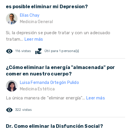
es posible eliminar mi Depresion?
Elías Chay
Medicina General
Si, la depresión se puede tratar y con un adecuado
tratam...
Leer más
remove_red_eye
volunteer_activism
116 vistas
Útil para 1 persona(s)
¿Cómo eliminar la energía "almacenada" por
comer en nuestro cuerpo?
Luisa Fernanda Ortegón Pulido
Medicina Estética
La única manera de "eliminar energía"...
Leer más
remove_red_eye
322 vistas
Dr. Como eliminar la Disfunción Social?