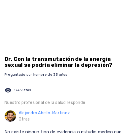
Dr. Con la transmutación de la energia
sexual se podría eliminar la depresión?
Preguntado por hombre de 35 años
visibility
174 vistas
Nuestro profesional de la salud responde
Alejandro Abello-Martinez
Otras
No existe ningun tipo de evidencia o estudio medico que