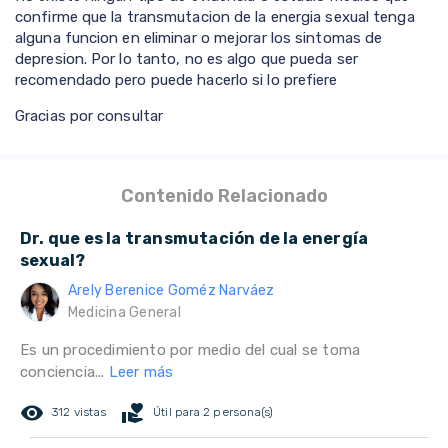
confirme que la transmutacion de la energia sexual tenga
alguna funcion en eliminar o mejorar los sintomas de
depresion. Por lo tanto, no es algo que pueda ser
recomendado pero puede hacerlo si lo prefiere
Gracias por consultar
Contenido Relacionado
Dr. que es la transmutación de la energía
sexual?
Arely Berenice Goméz Narváez
Medicina General
Es un procedimiento por medio del cual se toma
conciencia...
Leer más
remove_red_eye
volunteer_activism
312 vistas
Útil para 2 persona(s)