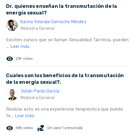
Dr. quienes enseñan la transmutación de la
energía sexual?
Karina Yolanda Camacho Méndez
Medicina General
Existen cursos que se llaman Sexualidad Tántrica, pueden
...
Leer más
remove_red_eye
239 vistas
Cuales son los beneficios de la transmutación
de la energía sexual?.
Julián Pardo García
Medicina General
Realizar esto es una experiencia terapéutica que puede
te...
Leer más
remove_red_eye
volunteer_activism
485 vistas
Útil para 1 persona(s)