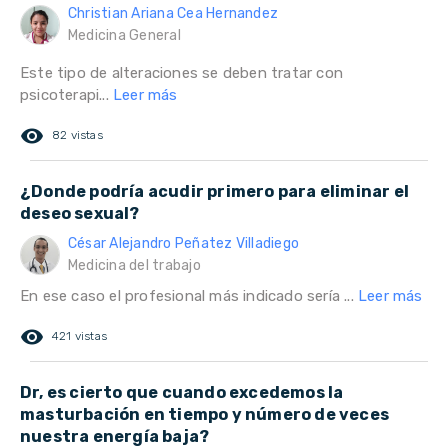
Christian Ariana Cea Hernandez
Medicina General
Este tipo de alteraciones se deben tratar con
psicoterapi...
Leer más
remove_red_eye
82 vistas
¿Donde podría acudir primero para eliminar el
deseo sexual?
César Alejandro Peñatez Villadiego
Medicina del trabajo
En ese caso el profesional más indicado sería ...
Leer más
remove_red_eye
421 vistas
Dr, es cierto que cuando excedemos la
masturbación en tiempo y número de veces
nuestra energía baja?