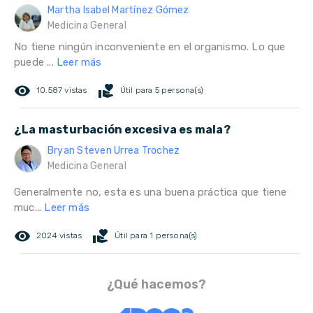
Martha Isabel Martínez Gómez
Medicina General
No tiene ningún inconveniente en el organismo. Lo que
puede ...
Leer más
remove_red_eye
volunteer_activism
10.587 vistas
Útil para 5 persona(s)
¿La masturbación excesiva es mala?
Bryan Steven Urrea Trochez
Medicina General
Generalmente no, esta es una buena práctica que tiene
muc...
Leer más
remove_red_eye
volunteer_activism
2024 vistas
Útil para 1 persona(s)
¿Qué hacemos?