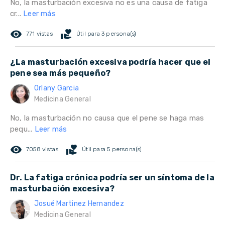
No, la masturbación excesiva no es una causa de fatiga
cr...
Leer más
remove_red_eye
volunteer_activism
771 vistas
Útil para 3 persona(s)
¿La masturbación excesiva podría hacer que el
pene sea más pequeño?
Orlany Garcia
Medicina General
No, la masturbación no causa que el pene se haga mas
pequ...
Leer más
remove_red_eye
volunteer_activism
7058 vistas
Útil para 5 persona(s)
Dr. La fatiga crónica podría ser un síntoma de la
masturbación excesiva?
Josué Martinez Hernandez
Medicina General