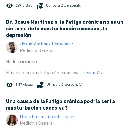
remove_red_eye
volunteer_activism
329 vistas
Útil para 2 persona(s)
Dr. Josue Martinez si la fatiga crónica no es un
síntoma de la masturbación excesiva , la
depresión
Josué Martinez Hernandez
Medicina General
No lo considero.
Más bien la masturbación excesiva...
Leer más
remove_red_eye
volunteer_activism
1137 vistas
Útil para 2 persona(s)
Una causa de la Fatiga crónica podría ser la
masturbación excesiva?
Diana Lorena Ricardo Lopez
Medicina General