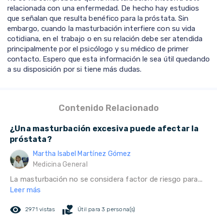
relacionada con una enfermedad. De hecho hay estudios
que señalan que resulta benéfico para la próstata. Sin
embargo, cuando la masturbación interfiere con su vida
cotidiana, en el trabajo o en su relación debe ser atendida
principalmente por el psicólogo y su médico de primer
contacto. Espero que esta información le sea útil quedando
a su disposición por si tiene más dudas.
Contenido Relacionado
¿Una masturbación excesiva puede afectar la
próstata?
Martha Isabel Martínez Gómez
Medicina General
La masturbación no se considera factor de riesgo para...
Leer más
remove_red_eye
volunteer_activism
2971 vistas
Útil para 3 persona(s)