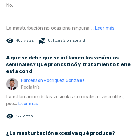
No.
La masturbación no ocasiona ninguna ...
Leer más
remove_red_eye
volunteer_activism
405 vistas
Útil para 2 persona(s)
A que se debe que se inflamen las vesículas
seminales? Que pronosticó y tratamiento tiene
esta cond
Hardenson Rodríguez González
Pediatría
La inflamación de las vesículas seminales o vesiculitis,
pue...
Leer más
remove_red_eye
197 vistas
¿La masturbación excesiva qué produce?