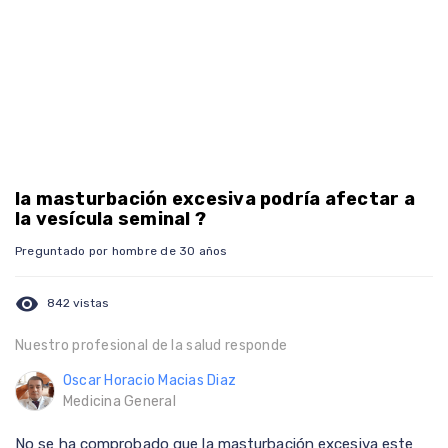
la masturbación excesiva podría afectar a
la vesícula seminal ?
Preguntado por hombre de 30 años
visibility
842 vistas
Nuestro profesional de la salud responde
Oscar Horacio Macias Diaz
Medicina General
No se ha comprobado que la masturbación excesiva este