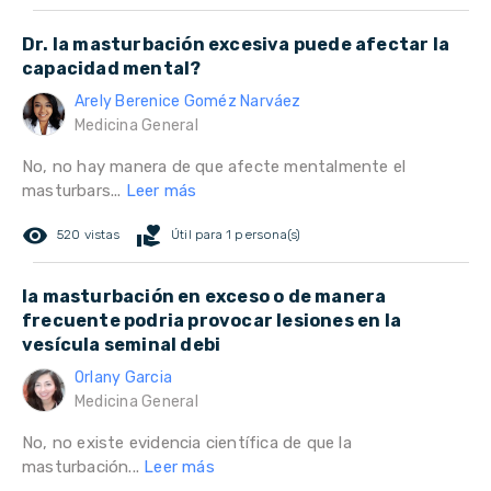
Dr. la masturbación excesiva puede afectar la
capacidad mental?
Arely Berenice Goméz Narváez
Medicina General
No, no hay manera de que afecte mentalmente el
masturbars...
Leer más
remove_red_eye
volunteer_activism
520 vistas
Útil para 1 persona(s)
la masturbación en exceso o de manera
frecuente podria provocar lesiones en la
vesícula seminal debi
Orlany Garcia
Medicina General
No, no existe evidencia científica de que la
masturbación...
Leer más