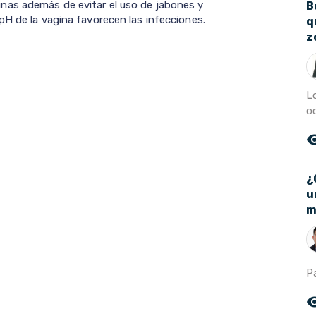
nas además de evitar el uso de jabones y
B
pH de la vagina favorecen las infecciones.
q
z
L
o
remove_r
¿
u
m
P
remove_r