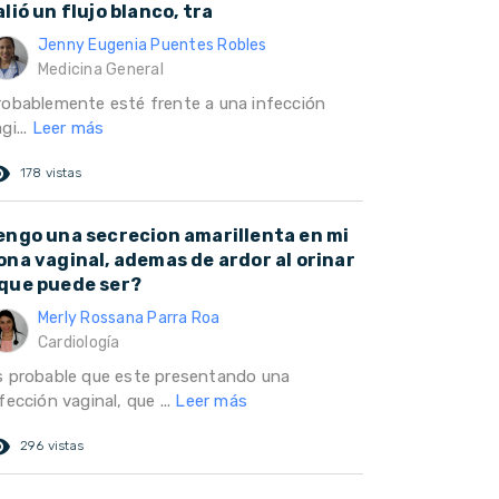
alió un flujo blanco, tra
Jenny Eugenia Puentes Robles
Medicina General
robablemente esté frente a una infección
gi...
Leer más
ed_eye
178 vistas
engo una secrecion amarillenta en mi
ona vaginal, ademas de ardor al orinar
que puede ser?
Merly Rossana Parra Roa
Cardiología
s probable que este presentando una
fección vaginal, que ...
Leer más
ed_eye
296 vistas