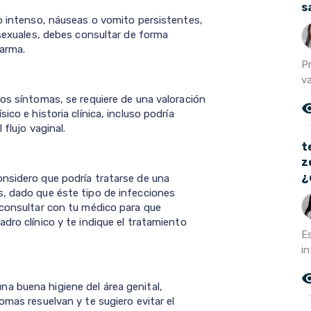
s
co intenso, náuseas o vomito persistentes,
 sexuales, debes consultar de forma
larma.
P
va
los síntomas, se requiere de una valoración
remove_r
ico e historia clínica, incluso podría
flujo vaginal.
t
z
¿
nsidero que podría tratarse de una
s, dado que éste tipo de infecciones
 consultar con tu médico para que
dro clínico y te indique el tratamiento
E
in
remove_r
a buena higiene del área genital,
omas resuelvan y te sugiero evitar el