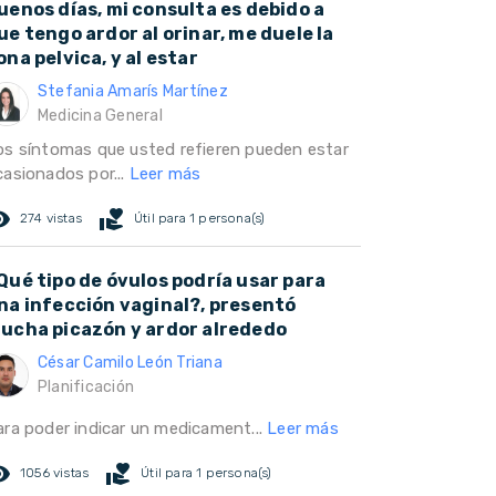
uenos días, mi consulta es debido a
ue tengo ardor al orinar, me duele la
ona pelvica, y al estar
Stefania Amarís Martínez
Medicina General
os síntomas que usted refieren pueden estar
casionados por...
Leer más
ed_eye
volunteer_activism
274 vistas
Útil para 1 persona(s)
Qué tipo de óvulos podría usar para
na infección vaginal?, presentó
ucha picazón y ardor alrededo
César Camilo León Triana
Planificación
ara poder indicar un medicament...
Leer más
ed_eye
volunteer_activism
1056 vistas
Útil para 1 persona(s)