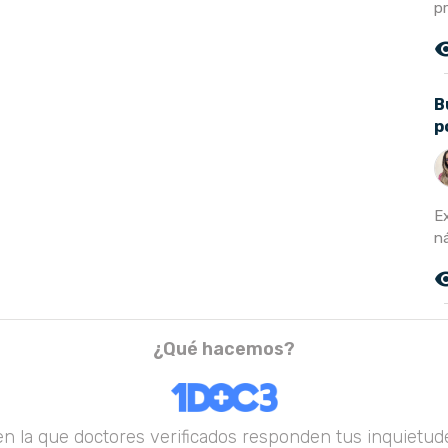
p
remove_r
B
p
E
ná
remove_r
¿Qué hacemos?
en la que doctores verificados responden tus inquietude