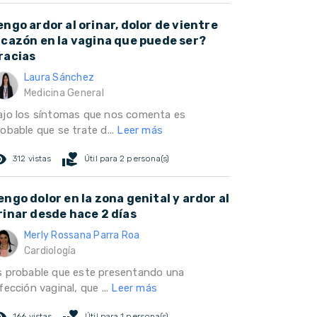
engo ardor al orinar, dolor de vientre
icazón en la vagina que puede ser?
racias
Laura Sánchez
Medicina General
ajo los síntomas que nos comenta es
obable que se trate d...
Leer más
ed_eye
volunteer_activism
312 vistas
Útil para 2 persona(s)
engo dolor en la zona genital y ardor al
rinar desde hace 2 días
Merly Rossana Parra Roa
Cardiología
s probable que este presentando una
fección vaginal, que ...
Leer más
ed_eye
volunteer_activism
166 vistas
Útil para 1 persona(s)