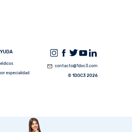
AYUDA
édicos
mail_outline
contacto@1doc3.com
or especialidad
© 1DOC3 2026