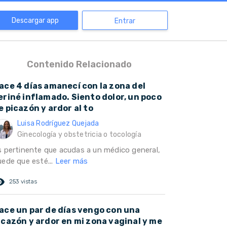
Descargar app
Entrar
Contenido Relacionado
ace 4 días amanecí con la zona del
eriné inflamado. Siento dolor, un poco
e picazón y ardor al to
Luisa Rodríguez Quejada
Ginecología y obstetricia o tocología
s pertinente que acudas a un médico general,
uede que esté...
Leer más
ed_eye
253 vistas
ace un par de días vengo con una
icazón y ardor en mi zona vaginal y me