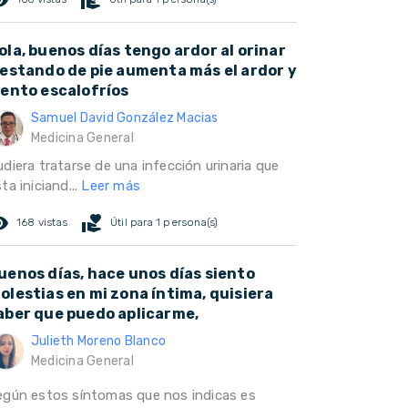
ola, buenos días tengo ardor al orinar
 estando de pie aumenta más el ardor y
iento escalofríos
Samuel David González Macias
Medicina General
diera tratarse de una infección urinaria que
ta iniciand...
Leer más
ed_eye
volunteer_activism
168 vistas
Útil para 1 persona(s)
uenos días, hace unos días siento
olestias en mi zona íntima, quisiera
aber que puedo aplicarme,
Julieth Moreno Blanco
Medicina General
egún estos síntomas que nos indicas es