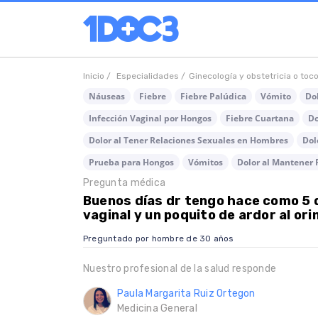
Inicio /
Especialidades /
Ginecología y obstetricia o toc
Náuseas
Fiebre
Fiebre Palúdica
Vómito
Dol
Infección Vaginal por Hongos
Fiebre Cuartana
Do
Dolor al Tener Relaciones Sexuales en Hombres
Dol
Prueba para Hongos
Vómitos
Dolor al Mantener 
Pregunta médica
Buenos días dr tengo hace como 5 d
vaginal y un poquito de ardor al or
Preguntado por hombre de 30 años
Nuestro profesional de la salud responde
Paula Margarita Ruiz Ortegon
Medicina General