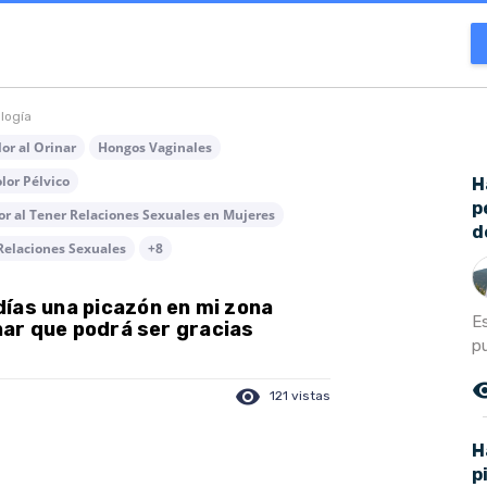
ología
or al Orinar
Hongos Vaginales
lor Pélvico
H
p
or al Tener Relaciones Sexuales en Mujeres
d
Relaciones Sexuales
+8
ías una picazón en mi zona
E
inar que podrá ser gracias
p
remove_r
visibility
121 vistas
H
p