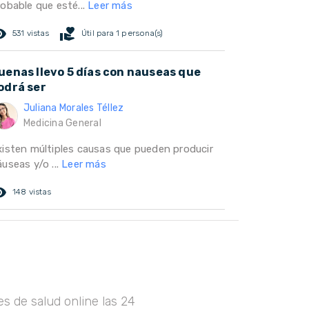
robable que esté...
Leer más
ed_eye
volunteer_activism
531 vistas
Útil para 1 persona(s)
uenas llevo 5 días con nauseas que
odrá ser
Juliana Morales Téllez
Medicina General
xisten múltiples causas que pueden producir
useas y/o ...
Leer más
ed_eye
148 vistas
s de salud online las 24