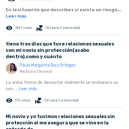
En la situación que describes sí existe un riesgo...
Leer más
remove_red_eye
volunteer_activism
1561 vistas
Útil para 2 persona(s)
tiene tres días que tuve relaciones sexuales
con mi novio sin protección(acabo
dentro),como y cuánto
Paula Margarita Ruiz Ortegon
Medicina General
La única forma de descartar realmente un embarazo es
con ...
Leer más
remove_red_eye
volunteer_activism
176 vistas
Útil para 2 persona(s)
Mi novio y yo tuvimos relaciones sexuales sin
protección el me asegura que se vino en la