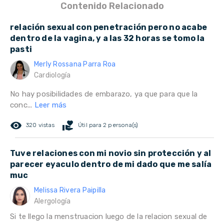
Contenido Relacionado
relación sexual con penetración pero no acabe
dentro de la vagina, y a las 32 horas se tomo la
pasti
Merly Rossana Parra Roa
Cardiología
No hay posibilidades de embarazo, ya que para que la
conc...
Leer más
remove_red_eye
volunteer_activism
320 vistas
Útil para 2 persona(s)
Tuve relaciones con mi novio sin protección y al
parecer eyaculo dentro de mi dado que me salía
muc
Melissa Rivera Paipilla
Alergología
Si te llego la menstruacion luego de la relacion sexual de