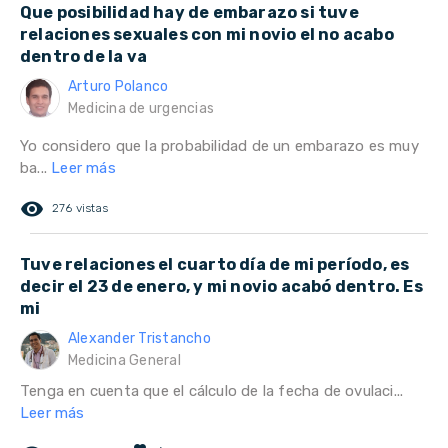
Que posibilidad hay de embarazo si tuve
relaciones sexuales con mi novio el no acabo
dentro de la va
Arturo Polanco
Medicina de urgencias
Yo considero que la probabilidad de un embarazo es muy
ba...
Leer más
remove_red_eye
276 vistas
Tuve relaciones el cuarto día de mi período, es
decir el 23 de enero, y mi novio acabó dentro. Es
mi
Alexander Tristancho
Medicina General
Tenga en cuenta que el cálculo de la fecha de ovulaci...
Leer más