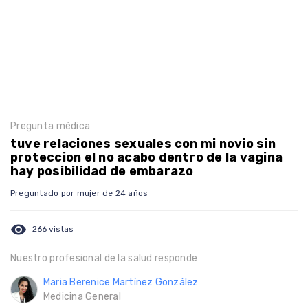
Pregunta médica
tuve relaciones sexuales con mi novio sin
proteccion el no acabo dentro de la vagina
hay posibilidad de embarazo
Preguntado por mujer de 24 años
visibility
266 vistas
Nuestro profesional de la salud responde
Maria Berenice Martínez González
Medicina General