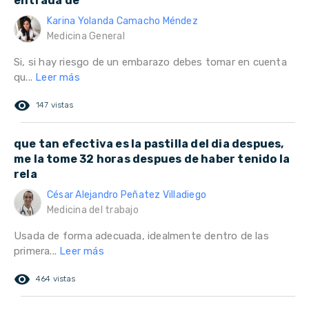
entrada de
Karina Yolanda Camacho Méndez
Medicina General
Si, si hay riesgo de un embarazo debes tomar en cuenta
qu...
Leer más
remove_red_eye
147 vistas
que tan efectiva es la pastilla del dia despues,
me la tome 32 horas despues de haber tenido la
rela
César Alejandro Peñatez Villadiego
Medicina del trabajo
Usada de forma adecuada, idealmente dentro de las
primera...
Leer más
remove_red_eye
464 vistas