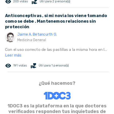
remove_red_eye
volunteer_activism
203 vistas
Útil para 2 persona(s)
Anticonceptivas , si mi novia los viene tomando
como se debe . Mantenemos relaciones sin
protección
Jaime A. Betancurth G.
Medicina General
Con el uso correcto de las pastillas a la misma hora en l...
Leer más
remove_red_eye
volunteer_activism
191 vistas
Útil para 1 persona(s)
¿Qué hacemos?
1DOC3 es la plataforma en la que doctores
verificados responden tus inquietudes de