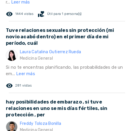
r...
Leer más
remove_red_eye
volunteer_activism
1444 vistas
Útil para 1 persona(s)
Tuve relaciones sexuales sin protección (mi
novio acabó dentro) en el primer día de mi
período, cuál
Laura Catalina Gutierrez Rueda
Medicina General
Si no te encentras planificando, las probabilidades de un
em...
Leer más
remove_red_eye
281 vistas
hay posibilidades de embarazo , si tuve
relaciones en uno se mis días fértiles, sin
protección , per
Freddy Toloza Bonilla
Medicina General