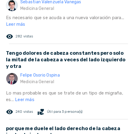
Sebastian Valenzuela Vanegas
Medicina General
Es necesario que se acuda a una nueva valoración para...
Leer más
remove_red_eye
282 vistas
Tengo dolores de cabeza constantes pero solo
la mitad de la cabeza a veces del lado izquierdo
y otra
Felipe Osorio Ospina
Medicina General
Lo mas probable es que se trate de un tipo de migraña,
es...
Leer más
remove_red_eye
volunteer_activism
240 vistas
Útil para 3 persona(s)
porque me duele el lado derecho de la cabeza