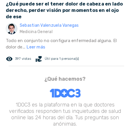
¿Qué puede ser el tener dolor de cabeza en lado
derecho, perder visión por momentos en el ojo
de ese
Sebastian Valenzuela Vanegas
Medicina General
Todo en conjunto no configura enfermedad alguna. El
dolor de...
Leer más
remove_red_eye
volunteer_activism
397 vistas
Útil para 1 persona(s)
¿Qué hacemos?
1DOC3 es la plataforma en la que doctores
verificados responden tus inquietudes de salud
online las 24 horas del día. Tus preguntas son
anónimas.