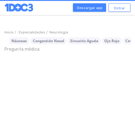
Descargar app
Entrar
Inicio /
Especialidades /
Neurología
Náuseas
Congestión Nasal
Sinusitis Aguda
Ojo Rojo
Cefa
Pregunta médica