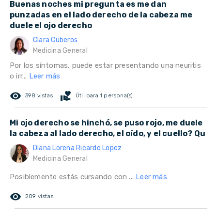
Buenas noches mi pregunta es me dan
punzadas en el lado derecho de la cabeza me
duele el ojo derecho
Clara Cuberos
Medicina General
Por los síntomas, puede estar presentando una neuritis
o irr...
Leer más
remove_red_eye
volunteer_activism
398 vistas
Útil para 1 persona(s)
Mi ojo derecho se hinchó, se puso rojo, me duele
la cabeza al lado derecho, el oído, y el cuello? Qu
Diana Lorena Ricardo Lopez
Medicina General
Posiblemente estás cursando con ...
Leer más
remove_red_eye
209 vistas