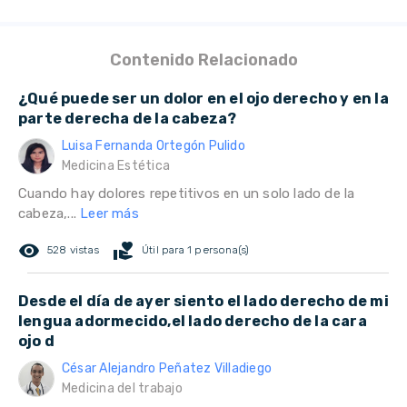
Contenido Relacionado
¿Qué puede ser un dolor en el ojo derecho y en la
parte derecha de la cabeza?
Luisa Fernanda Ortegón Pulido
Medicina Estética
Cuando hay dolores repetitivos en un solo lado de la
cabeza,...
Leer más
remove_red_eye
volunteer_activism
528 vistas
Útil para 1 persona(s)
Desde el día de ayer siento el lado derecho de mi
lengua adormecido,el lado derecho de la cara
ojo d
César Alejandro Peñatez Villadiego
Medicina del trabajo