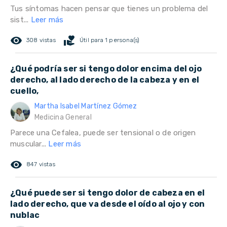
Tus síntomas hacen pensar que tienes un problema del
sist...
Leer más
remove_red_eye
volunteer_activism
308 vistas
Útil para 1 persona(s)
¿Qué podría ser si tengo dolor encima del ojo
derecho, al lado derecho de la cabeza y en el
cuello,
Martha Isabel Martínez Gómez
Medicina General
Parece una Cefalea, puede ser tensional o de origen
muscular...
Leer más
remove_red_eye
847 vistas
¿Qué puede ser si tengo dolor de cabeza en el
lado derecho, que va desde el oído al ojo y con
nublac