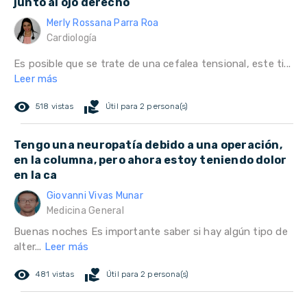
junto al ojo derecho
Merly Rossana Parra Roa
Cardiología
Es posible que se trate de una cefalea tensional, este ti...
Leer más
remove_red_eye
volunteer_activism
518 vistas
Útil para 2 persona(s)
Tengo una neuropatía debido a una operación,
en la columna, pero ahora estoy teniendo dolor
en la ca
Giovanni Vivas Munar
Medicina General
Buenas noches Es importante saber si hay algún tipo de
alter...
Leer más
remove_red_eye
volunteer_activism
481 vistas
Útil para 2 persona(s)