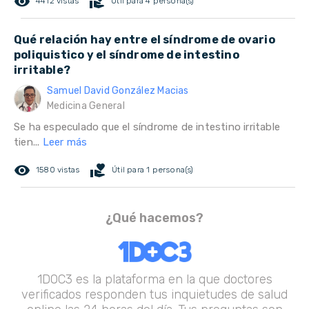
remove_red_eye
volunteer_activism
4412 vistas
Útil para 4 persona(s)
Qué relación hay entre el síndrome de ovario
poliquistico y el síndrome de intestino
irritable?
Samuel David González Macias
Medicina General
Se ha especulado que el síndrome de intestino irritable
tien...
Leer más
remove_red_eye
volunteer_activism
1580 vistas
Útil para 1 persona(s)
¿Qué hacemos?
1DOC3 es la plataforma en la que doctores
verificados responden tus inquietudes de salud