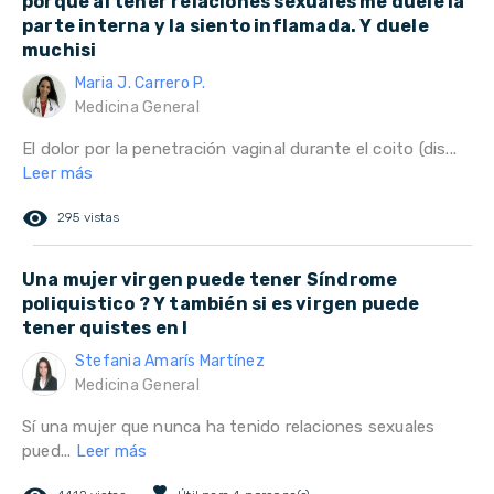
porque al tener relaciones sexuales me duele la
parte interna y la siento inflamada. Y duele
muchisi
Maria J. Carrero P.
Medicina General
El dolor por la penetración vaginal durante el coito (dis...
Leer más
remove_red_eye
295 vistas
Una mujer virgen puede tener Síndrome
poliquistico ? Y también si es virgen puede
tener quistes en l
Stefania Amarís Martínez
Medicina General
Sí una mujer que nunca ha tenido relaciones sexuales
pued...
Leer más