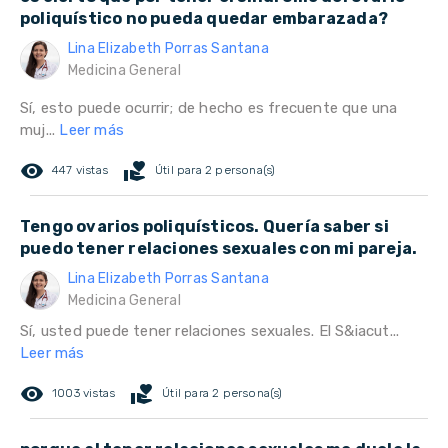
poliquístico no pueda quedar embarazada?
Lina Elizabeth Porras Santana
Medicina General
Sí, esto puede ocurrir; de hecho es frecuente que una
muj...
Leer más
remove_red_eye
volunteer_activism
447 vistas
Útil para 2 persona(s)
Tengo ovarios poliquísticos. Quería saber si
puedo tener relaciones sexuales con mi pareja.
Lina Elizabeth Porras Santana
Medicina General
Sí, usted puede tener relaciones sexuales. El S&iacut...
Leer más
remove_red_eye
volunteer_activism
1003 vistas
Útil para 2 persona(s)