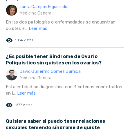
Laura Campos Figueredo.
Medicina General
En las dos patologías o enfermedades se encuentran
quistes e...
Leer más
remove_red_eye
1054 vistas
¿Es posible tener Síndrome de Ovario
Poliquístico sin quistes en los ovarios?
David Guillermo Gomez Garnica
Medicina General
Esta entidad se diagnostica con 3 criterios encontrados
en l...
Leer más
remove_red_eye
1577 vistas
Quisiera saber si puedo tener relaciones
sexuales teniendo síndrome de quiste