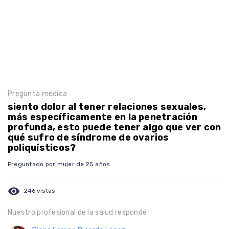
Pregunta médica
siento dolor al tener relaciones sexuales,
más específicamente en la penetración
profunda, esto puede tener algo que ver con
qué sufro de síndrome de ovarios
poliquísticos?
Preguntado por mujer de 25 años
visibility
246 vistas
Nuestro profesional de la salud responde