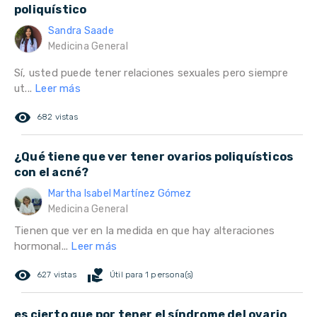
poliquístico
Sandra Saade
Medicina General
Sí, usted puede tener relaciones sexuales pero siempre
ut...
Leer más
remove_red_eye
682 vistas
¿Qué tiene que ver tener ovarios poliquísticos
con el acné?
Martha Isabel Martínez Gómez
Medicina General
Tienen que ver en la medida en que hay alteraciones
hormonal...
Leer más
remove_red_eye
volunteer_activism
627 vistas
Útil para 1 persona(s)
es cierto que por tener el síndrome del ovario