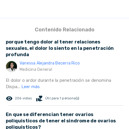
Contenido Relacionado
porque tengo dolor al tener relaciones
sexuales, el dolor lo siento en la penetración
profunda
Vanessa Alejandra Becerra Rico
Medicina General
El dolor o ardor durante la penetración se denomina
Dispa...
Leer más
remove_red_eye
volunteer_activism
206 vistas
Útil para 1 persona(s)
En que se diferencian tener ovarios
poliquisticos de tener el sindrome de ovarios
poliquisticos?