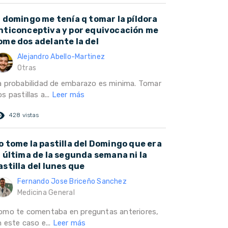
l domingo me tenía q tomar la píldora
nticonceptiva y por equivocación me
ome dos adelante la del
Alejandro Abello-Martinez
Otras
a probabilidad de embarazo es minima. Tomar
s pastillas a...
Leer más
ed_eye
428 vistas
o tome la pastilla del Domingo que era
a última de la segunda semana ni la
astilla del lunes que
Fernando Jose Briceño Sanchez
Medicina General
omo te comentaba en preguntas anteriores,
 este caso e...
Leer más