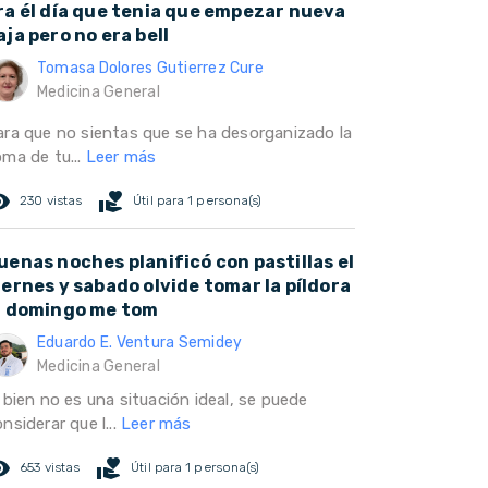
ra él día que tenia que empezar nueva
aja pero no era bell
Tomasa Dolores Gutierrez Cure
Medicina General
ara que no sientas que se ha desorganizado la
oma de tu...
Leer más
ed_eye
volunteer_activism
230 vistas
Útil para 1 persona(s)
uenas noches planificó con pastillas el
iernes y sabado olvide tomar la píldora
l domingo me tom
Eduardo E. Ventura Semidey
Medicina General
 bien no es una situación ideal, se puede
nsiderar que l...
Leer más
ed_eye
volunteer_activism
653 vistas
Útil para 1 persona(s)