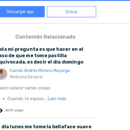
Descargar app
Entrar
Contenido Relacionado
ola mi pregunta es que hacer en el
aso de que me tome pastilla
quivocada, es decir el dia domingo
Camilo Andrés Moreno Mayorga
Medicina General
iero aclarar varias cosas:
Cuando te equivo...
Leer más
ed_eye
3019 vistas
l día lunes me tome la bellaface suave