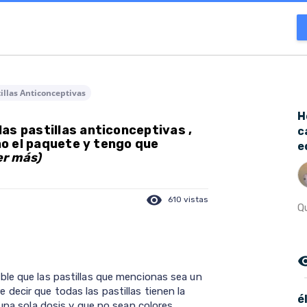
illas Anticonceptivas
H
as pastillas anticonceptivas ,
c
ino el paquete y tengo que
e
er más)
visibility
610 vistas
Qu
remove_r
le que las pastillas que mencionas sea un
decir que todas las pastillas tienen la
é
 una sola dosis y que no sean colores