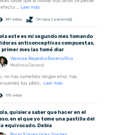
ebes saber que al olvidar dos dosis se pierde
 efecto ...
Leer más
ed_eye
volunteer_activism
341 vistas
Útil para 2 persona(s)
ola este es mi segundo mes tomando
ildoras anticonceptivas compuestas,
l primer mes las tomé diar
Vanessa Alejandra Becerra Rico
Medicina General
o, no has cometido ningún error, has
onsumido tus píldo...
Leer más
ed_eye
170 vistas
ola, quisiera saber que hacer en el
aso, en el que yo tome una pastilla del
ia equivocado. Debia
Bryan Steven Urrea Trochez