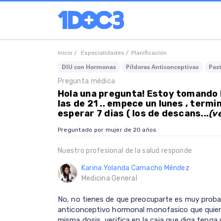
Inicio /
Especialidades /
Planificación
DIU con Hormonas
Píldoras Anticonceptivas
Past
Pregunta médica
Hola una pregunta! Estoy tomando l
las de 21 .. empece un lunes , term
esperar 7 dias ( los de descans...
(v
Preguntado por mujer de 20 años
Nuestro profesional de la salud responde
Karina Yolanda Camacho Méndez
Medicina General
No, no tienes de que preocuparte es muy probab
anticonceptivo hormonal monofasico que quiere 
misma dosis, verifica en la caja que diga tenga