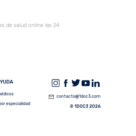
s de salud online las 24
AYUDA
édicos
mail_outline
contacto@1doc3.com
or especialidad
© 1DOC3 2026