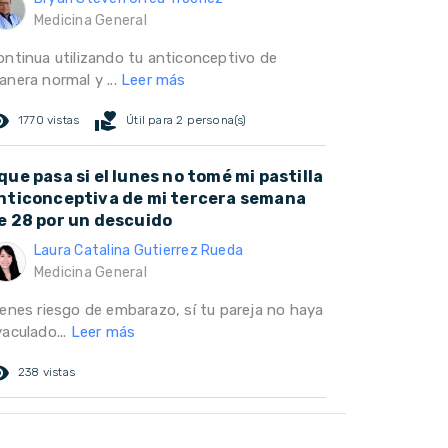
Medicina General
ontinua utilizando tu anticonceptivo de
anera normal y ...
Leer más
ed_eye
volunteer_activism
1770 vistas
Útil para 2 persona(s)
que pasa si el lunes no tomé mi pastilla
nticonceptiva de mi tercera semana
e 28 por un descuido
Laura Catalina Gutierrez Rueda
Medicina General
ienes riesgo de embarazo, sí tu pareja no haya
yaculado...
Leer más
ed_eye
238 vistas