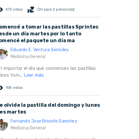
ed_eye
volunteer_activism
473 vistas
Útil para 2 persona(s)
omencé a tomar las pastillas Sprintec
esde un día martes por lo tanto
omencé el paquete un día ma
Eduardo E. Ventura Semidey
Medicina General
n importar el día que comiences las pastillas
ebes tom...
Leer más
ed_eye
158 vistas
e olvide la pastilla del domingo y lunes
 es martes
Fernando Jose Briceño Sanchez
Medicina General