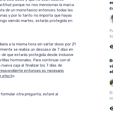
e
xactitud porque no nos mencionas la marca
c
trata de un monofasico entonces todas las
onas y por lo tanto no importa que hayas
ingo siendo martes, estarás protegida en
P
t
aria a la misma hora sin saltar dosis por 21
remove_r
ormente se realiza un descaso de 7 días en
de que estarás protegida desde inclusive
tillas hormonales. Para continuar con el
B
 nueva caja al finalizar los 7 días de
v
 correspondiente entonces es necesario
e
er efect
o.
Si
formular otra pregunta, estaré al
co
remove_r