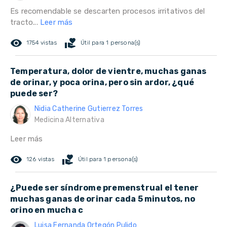
Es recomendable se descarten procesos irritativos del
tracto...
Leer más
remove_red_eye
volunteer_activism
1754 vistas
Útil para 1 persona(s)
Temperatura, dolor de vientre, muchas ganas
de orinar, y poca orina, pero sin ardor, ¿qué
puede ser?
Nidia Catherine Gutierrez Torres
Medicina Alternativa
Leer más
remove_red_eye
volunteer_activism
126 vistas
Útil para 1 persona(s)
¿Puede ser síndrome premenstrual el tener
muchas ganas de orinar cada 5 minutos, no
orino en mucha c
Luisa Fernanda Ortegón Pulido