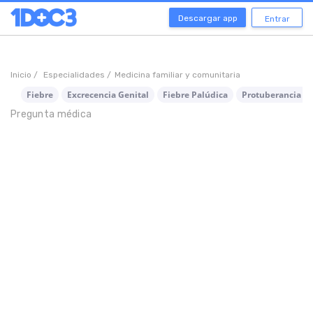
Descargar app
Entrar
Inicio /
Especialidades /
Medicina familiar y comunitaria
Fiebre
Excrecencia Genital
Fiebre Palúdica
Protuberancia Ge
Pregunta médica