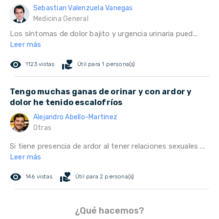
Sebastian Valenzuela Vanegas
Medicina General
Los síntomas de dolor bajito y urgencia urinaria pued...
Leer más
remove_red_eye
volunteer_activism
1123 vistas
Útil para 1 persona(s)
Tengo muchas ganas de orinar y con ardor y
dolor he tenido escalofríos
Alejandro Abello-Martinez
Otras
Si tiene presencia de ardor al tener relaciones sexuales ...
Leer más
remove_red_eye
volunteer_activism
146 vistas
Útil para 2 persona(s)
¿Qué hacemos?