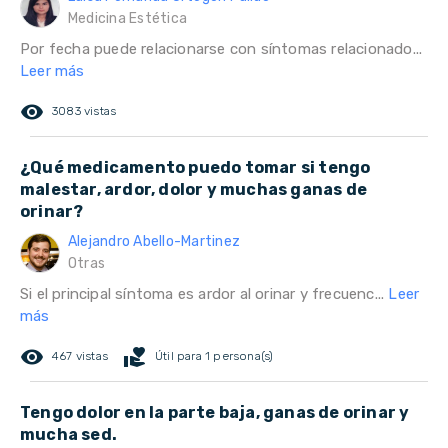
Medicina Estética
Por fecha puede relacionarse con síntomas relacionado...
Leer más
remove_red_eye
3083 vistas
¿Qué medicamento puedo tomar si tengo
malestar, ardor, dolor y muchas ganas de
orinar?
Alejandro Abello-Martinez
Otras
Si el principal síntoma es ardor al orinar y frecuenc...
Leer
más
remove_red_eye
volunteer_activism
467 vistas
Útil para 1 persona(s)
Tengo dolor en la parte baja, ganas de orinar y
mucha sed.