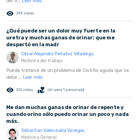
del tr...
Leer más
remove_red_eye
293 vistas
¿Qué puede ser un dolor muy fuerte en la
uretra y muchas ganas de orinar; que me
despertó en la madr
César Alejandro Peñatez Villadiego
Medicina del trabajo
Puede tratarse de un problema de Cistitis aguda que se
debe ...
Leer más
remove_red_eye
volunteer_activism
313 vistas
Útil para 1 persona(s)
Me dan muchas ganas de orinar de repente y
cuando orino sólo puedo orinar un poco y nada
más.
Sebastian Valenzuela Vanegas
Medicina General