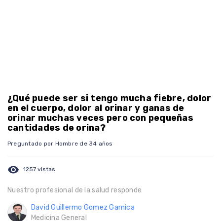
¿Qué puede ser si tengo mucha fiebre, dolor
en el cuerpo, dolor al orinar y ganas de
orinar muchas veces pero con pequeñas
cantidades de orina?
Preguntado por Hombre de 34 años
visibility
1257 vistas
Nuestro profesional de la salud responde
David Guillermo Gomez Garnica
Medicina General