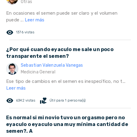
Otras
En ocasiones el semen puede ser claro y el volumen
puede ...
Leer más
remove_red_eye
1376 vistas
¿Por qué cuando eyaculo me sale un poco
transparente el semen?
Sebastian Valenzuela Vanegas
Medicina General
Ese tipo de cambios en el semen es inespecífico, no t...
Leer más
remove_red_eye
volunteer_activism
6342 vistas
Útil para 1 persona(s)
Es normal si mi novio tuvo un orgasmo pero no
eyaculo o eyaculo una muy mínima cantidad de
semen?. A