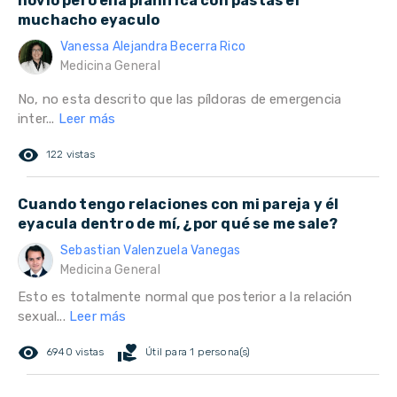
novio pero ella planifica con pastas el
muchacho eyaculo
Vanessa Alejandra Becerra Rico
Medicina General
No, no esta descrito que las píldoras de emergencia
inter...
Leer más
remove_red_eye
122 vistas
Cuando tengo relaciones con mi pareja y él
eyacula dentro de mí, ¿por qué se me sale?
Sebastian Valenzuela Vanegas
Medicina General
Esto es totalmente normal que posterior a la relación
sexual...
Leer más
remove_red_eye
volunteer_activism
6940 vistas
Útil para 1 persona(s)