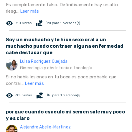
Es completamente falso. Definitivamente hay un alto
riesg...
Leer más
remove_red_eye
volunteer_activism
710 vistas
Útil para 1 persona(s)
Soy un muchacho y le hice sexo oral a un
muchacho puedo contraer alguna enfermedad
cabe destacar que
Luisa Rodríguez Quejada
Ginecología y obstetricia o tocología
Si no había lesiones en tu boca es poco probable que
contrai...
Leer más
remove_red_eye
volunteer_activism
305 vistas
Útil para 1 persona(s)
porque cuando eyaculo mi semen sale muy poco
y es claro
Alejandro Abello-Martinez