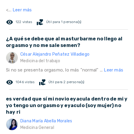
<...
Leer más
remove_red_eye
volunteer_activism
122 vistas
Útil para 1 persona(s)
¿A qué se debe que al masturbarme no llego al
orgasmo y no me sale semen?
César Alejandro Peñatez Villadiego
Medicina del trabajo
Si no se presenta orgasmo, lo más "normal" ...
Leer más
remove_red_eye
volunteer_activism
1046 vistas
Útil para 2 persona(s)
es verdad que sí mi novio eyacula dentro de mi y
yo tengo un orgasmo y eyaculo (soy mujer) no
hay ri
Diana María Abella Morales
Medicina General