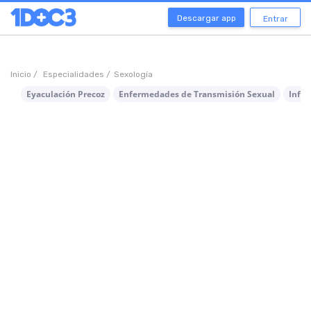
Descargar app
Entrar
Inicio /
Especialidades /
Sexología
Eyaculación Precoz
Enfermedades de Transmisión Sexual
Infec