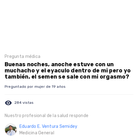
Pregunta médica
Buenas noches, anoche estuve con un
muchacho y el eyaculo dentro de mi pero yo
también, el semen se sale con mi orgasmo?
Preguntado por mujer de 19 años
visibility
284 vistas
Nuestro profesional de la salud responde
Eduardo E. Ventura Semidey
Medicina General