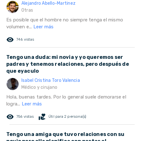
Alejandro Abello-Martinez
Otras
Es posible que el hombre no siempre tenga el mismo
volumen e...
Leer más
remove_red_eye
746 vistas
Tengo una duda: mi novia y yo queremos ser
padres y tenemos relaciones, pero después de
que eyaculo
Isabel Cristina Toro Valencia
Médico y cirujano
Hola, buenas tardes. Por lo general suele demorarse el
logra...
Leer más
remove_red_eye
volunteer_activism
756 vistas
Útil para 2 persona(s)
Tengo una amiga que tuvo relaciones con su