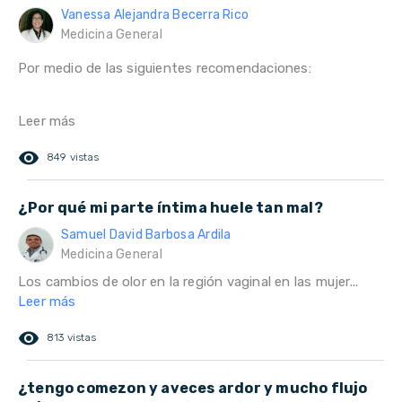
Vanessa Alejandra Becerra Rico
Medicina General
Por medio de las siguientes recomendaciones:
Leer más
remove_red_eye
849 vistas
¿Por qué mi parte íntima huele tan mal?
Samuel David Barbosa Ardila
Medicina General
Los cambios de olor en la región vaginal en las mujer...
Leer más
remove_red_eye
813 vistas
¿tengo comezon y aveces ardor y mucho flujo