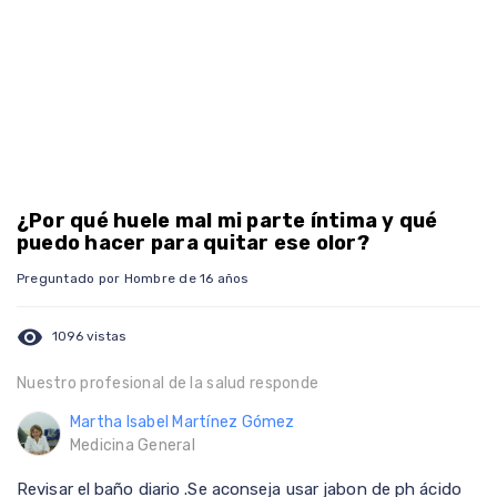
¿Por qué huele mal mi parte íntima y qué
puedo hacer para quitar ese olor?
Preguntado por Hombre de 16 años
visibility
1096 vistas
Nuestro profesional de la salud responde
Martha Isabel Martínez Gómez
Medicina General
Revisar el baño diario .Se aconseja usar jabon de ph ácido