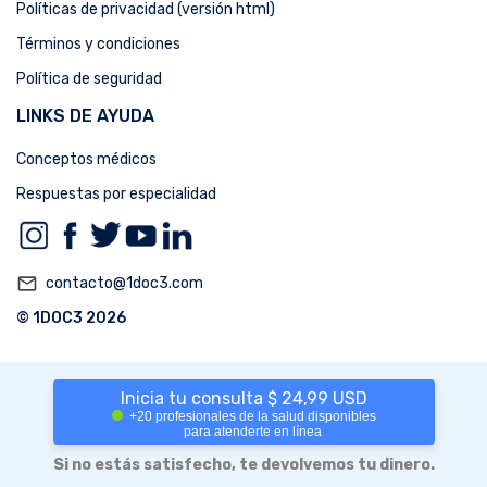
Políticas de privacidad (versión html)
Términos y condiciones
Política de seguridad
LINKS DE AYUDA
Conceptos médicos
Respuestas por especialidad
mail_outline
contacto@1doc3.com
© 1DOC3 2026
Inicia tu consulta $ 24,99 USD
+20 profesionales de la salud disponibles
para atenderte en línea
Si no estás satisfecho, te devolvemos tu dinero.