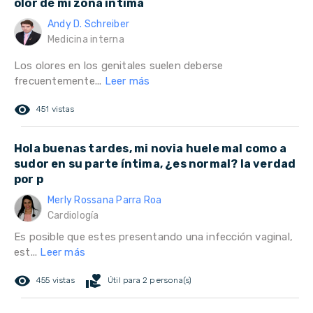
olor de mi zona íntima
Andy D. Schreiber
Medicina interna
Los olores en los genitales suelen deberse
frecuentemente...
Leer más
remove_red_eye
451 vistas
Hola buenas tardes, mi novia huele mal como a
sudor en su parte íntima, ¿es normal? la verdad
por p
Merly Rossana Parra Roa
Cardiología
Es posible que estes presentando una infección vaginal,
est...
Leer más
remove_red_eye
volunteer_activism
455 vistas
Útil para 2 persona(s)