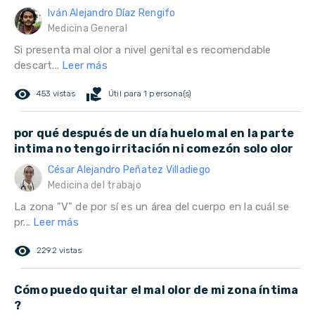
Iván Alejandro Díaz Rengifo
Medicina General
Si presenta mal olor a nivel genital es recomendable
descart...
Leer más
remove_red_eye
volunteer_activism
453 vistas
Útil para 1 persona(s)
por qué después de un día huelo mal en la parte
intima no tengo irritación ni comezón solo olor
César Alejandro Peñatez Villadiego
Medicina del trabajo
La zona "V" de por sí es un área del cuerpo en la cuál se
pr...
Leer más
remove_red_eye
2292 vistas
Cómo puedo quitar el mal olor de mi zona íntima
?