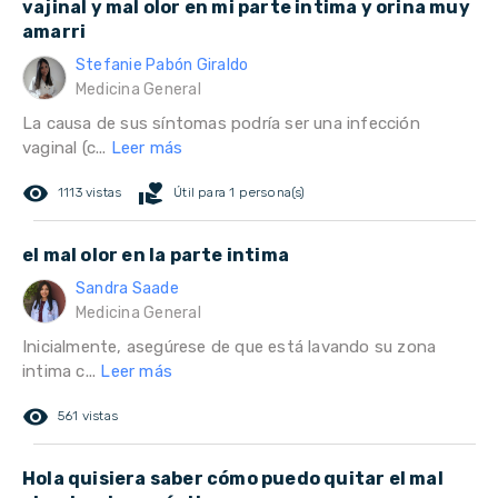
vajinal y mal olor en mi parte intima y orina muy
amarri
Stefanie Pabón Giraldo
Medicina General
La causa de sus síntomas podría ser una infección
vaginal (c...
Leer más
remove_red_eye
volunteer_activism
1113 vistas
Útil para 1 persona(s)
el mal olor en la parte intima
Sandra Saade
Medicina General
Inicialmente, asegúrese de que está lavando su zona
intima c...
Leer más
remove_red_eye
561 vistas
Hola quisiera saber cómo puedo quitar el mal