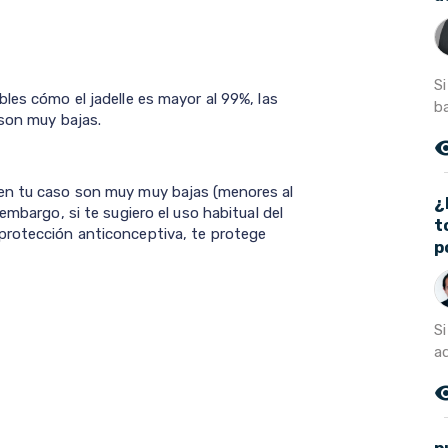
S
les cómo el jadelle es mayor al 99%, las
ba
 son muy bajas.
remove_r
en tu caso son muy muy bajas (menores al
¿
embargo, si te sugiero el uso habitual del
t
protección anticonceptiva, te protege
p
S
a
remove_r