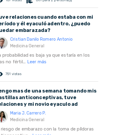
ed_eye
volunteer_activism
167 vistas
Útil para 2 persona(s)
uve relaciones cuando estaba con mi
eríodo y él eyaculó adentro, ¿puedo
uedar embarazada?
Cristian Danilo Romero Antonio
Medicina General
 probabilidad es baja ya que estaría en los
as no fértil...
Leer más
ed_eye
751 vistas
engo mas de una semana tomando mis
astillas anticonceptivas, tuve
elaciones y mi novio eyaculo ad
Maria J. Carrero P.
Medicina General
l riesgo de embarazo con la toma de píldoras