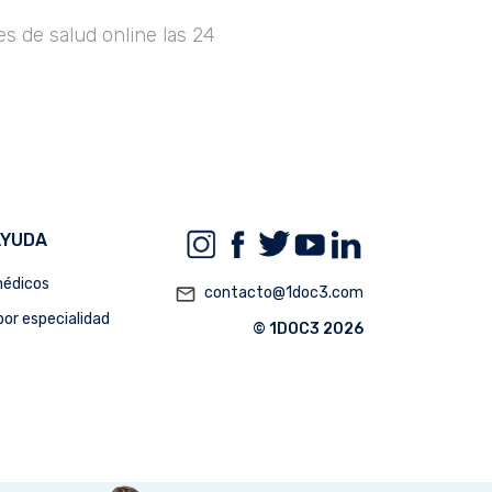
s de salud online las 24
AYUDA
édicos
mail_outline
contacto@1doc3.com
or especialidad
© 1DOC3 2026