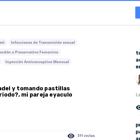
eti
Infecciones de Transmisión sexual
ondón o Preservativo Femenino
t
a
Inyección Anticonceptiva Mensual
e
del y tomando pastillas
riodo?, mi pareja eyaculo
L
remove_r
p
p
visibility
311 vistas
a