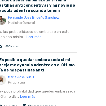
uedo quedar embarazada si tomo
astillas anticonceptivas y mi novio no
yacula adentro cuando tenem
Fernando Jose Briceño Sanchez
Medicina General
o, las probabilidades de embarazo en este
aso son mínim...
Leer más
ed_eye
1583 vistas
Es posible quedar embarazada si mi
areja me eyacula adentro en el último
ía de mis pastillas anti
Maria Jose Suelt
Psiquiatría
ay poca probabilidad que quedes embarazada
 último día...
Leer más