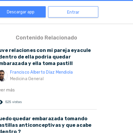
Descargar app
Entrar
Contenido Relacionado
uve relaciones con mi pareja eyacule
dentro de ella podria quedar
mbarazada y ella toma pastill
Francisco Alberto Díaz Mendiola
Medicina General
eer más
ed_eye
525 vistas
uedo quedar embarazada tomando
astillas anticonceptivas y que acabe
dentro ?