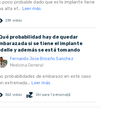
s poco probable dado que este implante tiene
a alta ef...
Leer más
ed_eye
239 vistas
Qué probabilidad hay de quedar
mbarazada si se tiene el implante
adelle y además se está tomando
Fernando Jose Briceño Sanchez
Medicina General
as probabilidades de embarazo en este caso
on extremada...
Leer más
ed_eye
volunteer_activism
362 vistas
Útil para 1 persona(s)