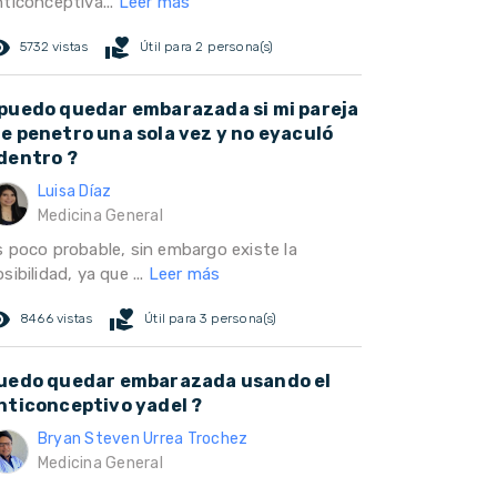
nticonceptiva...
Leer más
ed_eye
volunteer_activism
5732 vistas
Útil para 2 persona(s)
puedo quedar embarazada si mi pareja
e penetro una sola vez y no eyaculó
dentro ?
Luisa Díaz
Medicina General
s poco probable, sin embargo existe la
sibilidad, ya que ...
Leer más
ed_eye
volunteer_activism
8466 vistas
Útil para 3 persona(s)
uedo quedar embarazada usando el
nticonceptivo yadel ?
Bryan Steven Urrea Trochez
Medicina General