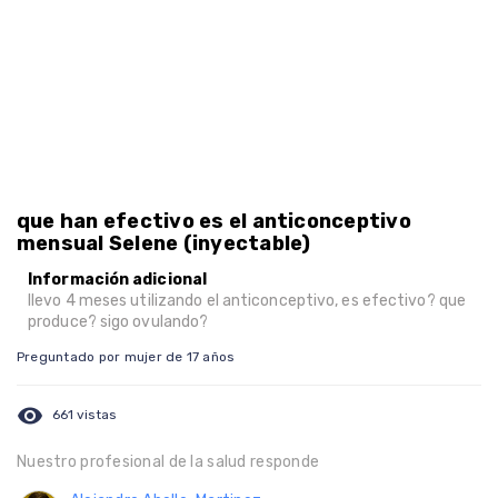
que han efectivo es el anticonceptivo
mensual Selene (inyectable)
Información adicional
llevo 4 meses utilizando el anticonceptivo, es efectivo? que
produce? sigo ovulando?
Preguntado por mujer de 17 años
visibility
661 vistas
Nuestro profesional de la salud responde