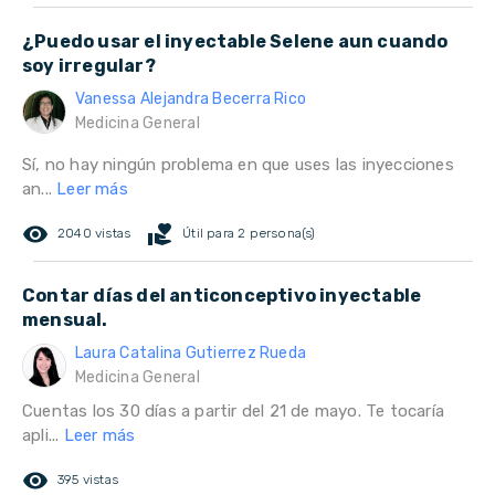
¿Puedo usar el inyectable Selene aun cuando
soy irregular?
Vanessa Alejandra Becerra Rico
Medicina General
Sí, no hay ningún problema en que uses las inyecciones
an...
Leer más
remove_red_eye
volunteer_activism
2040 vistas
Útil para 2 persona(s)
Contar días del anticonceptivo inyectable
mensual.
Laura Catalina Gutierrez Rueda
Medicina General
Cuentas los 30 días a partir del 21 de mayo. Te tocaría
apli...
Leer más
remove_red_eye
395 vistas