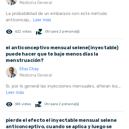
Medicina General
La probabilidad de un embarazo con este método
anticoncep...
Leer más
remove_red_eye
volunteer_activism
622 vistas
Útil para 2 persona(s)
el anticonceptivo mensual selene(inyectable)
puede hacer que te baje menos días la
menstruación?
Elías Chay
Medicina General
Si, por lo general las inyecciones mensuales, alteran los...
Leer más
remove_red_eye
volunteer_activism
345 vistas
Útil para 2 persona(s)
pierde el efecto el inyectable mensual selene
anticonceptivo, cuando se aplica y luego se