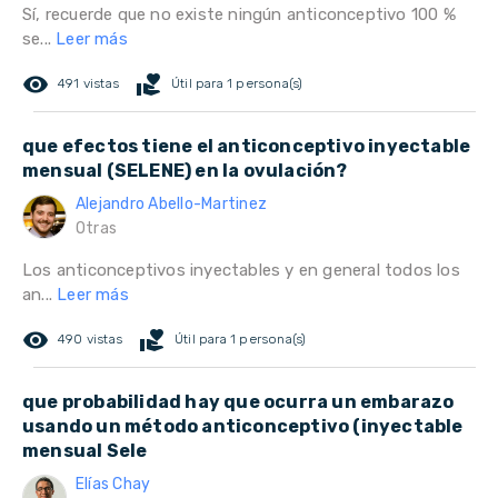
Sí, recuerde que no existe ningún anticonceptivo 100 %
se...
Leer más
remove_red_eye
volunteer_activism
491 vistas
Útil para 1 persona(s)
que efectos tiene el anticonceptivo inyectable
mensual (SELENE) en la ovulación?
Alejandro Abello-Martinez
Otras
Los anticonceptivos inyectables y en general todos los
an...
Leer más
remove_red_eye
volunteer_activism
490 vistas
Útil para 1 persona(s)
que probabilidad hay que ocurra un embarazo
usando un método anticonceptivo (inyectable
mensual Sele
Elías Chay