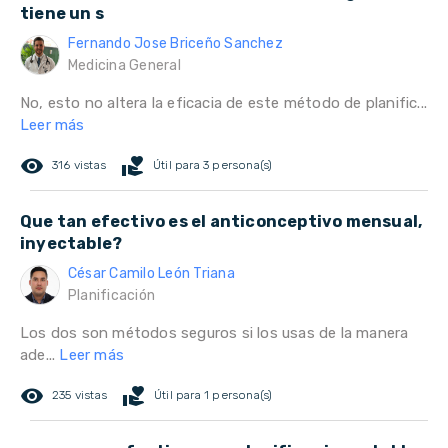
tiene un s
Fernando Jose Briceño Sanchez
Medicina General
No, esto no altera la eficacia de este método de planific...
Leer más
remove_red_eye
volunteer_activism
316 vistas
Útil para 3 persona(s)
Que tan efectivo es el anticonceptivo mensual,
inyectable?
César Camilo León Triana
Planificación
Los dos son métodos seguros si los usas de la manera
ade...
Leer más
remove_red_eye
volunteer_activism
235 vistas
Útil para 1 persona(s)