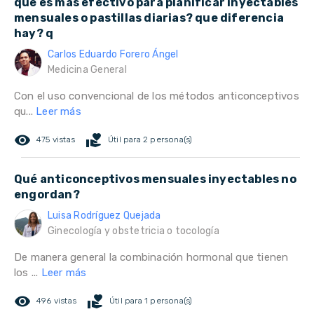
que es mas efectivo para planificar inyectables
mensuales o pastillas diarias? que diferencia
hay? q
Carlos Eduardo Forero Ángel
Medicina General
Con el uso convencional de los métodos anticonceptivos
qu...
Leer más
remove_red_eye
volunteer_activism
475 vistas
Útil para 2 persona(s)
Qué anticonceptivos mensuales inyectables no
engordan?
Luisa Rodríguez Quejada
Ginecología y obstetricia o tocología
De manera general la combinación hormonal que tienen
los ...
Leer más
remove_red_eye
volunteer_activism
496 vistas
Útil para 1 persona(s)