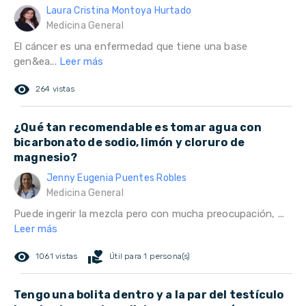
Laura Cristina Montoya Hurtado
Medicina General
El cáncer es una enfermedad que tiene una base
gen&ea...
Leer más
remove_red_eye
264 vistas
¿Qué tan recomendable es tomar agua con
bicarbonato de sodio, limón y cloruro de
magnesio?
Jenny Eugenia Puentes Robles
Medicina General
Puede ingerir la mezcla pero con mucha preocupación, ...
Leer más
remove_red_eye
volunteer_activism
1061 vistas
Útil para 1 persona(s)
Tengo una bolita dentro y a la par del testículo