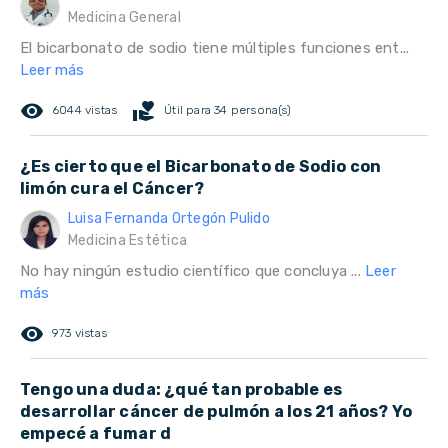
Medicina General
El bicarbonato de sodio tiene múltiples funciones ent...
Leer más
remove_red_eye
volunteer_activism
6044 vistas
Útil para 34 persona(s)
¿Es cierto que el Bicarbonato de Sodio con
limón cura el Cáncer?
Luisa Fernanda Ortegón Pulido
Medicina Estética
No hay ningún estudio científico que concluya ...
Leer
más
remove_red_eye
973 vistas
Tengo una duda: ¿qué tan probable es
desarrollar cáncer de pulmón a los 21 años? Yo
empecé a fumar d