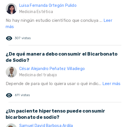
Luisa Fernanda Ortegón Pulido
Medicina Estética
No hay ningún estudio científico que concluya ...
Leer
más
remove_red_eye
307 vistas
¿De qué manera debo consumir el Bicarbonato
de Sodio?
César Alejandro Peñatez Villadiego
Medicina del trabajo
Depende de para qué lo quiera usar o qué indic...
Leer más
remove_red_eye
611 vistas
¿Un paciente hipertenso puede consumir
bicarbonato de sodio?
Samuel David Barbosa Ardila