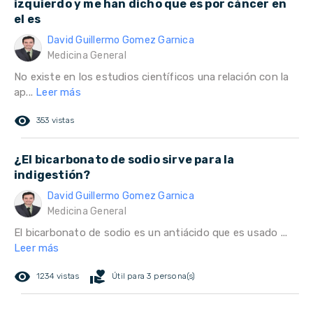
izquierdo y me han dicho que es por cáncer en
el es
David Guillermo Gomez Garnica
Medicina General
No existe en los estudios científicos una relación con la
ap...
Leer más
remove_red_eye
353 vistas
¿El bicarbonato de sodio sirve para la
indigestión?
David Guillermo Gomez Garnica
Medicina General
El bicarbonato de sodio es un antiácido que es usado ...
Leer más
remove_red_eye
volunteer_activism
1234 vistas
Útil para 3 persona(s)