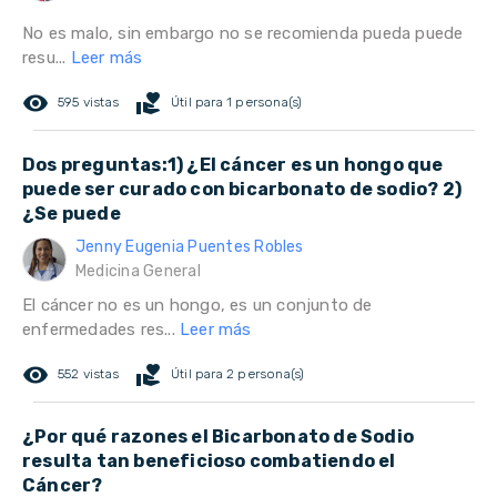
No es malo, sin embargo no se recomienda pueda puede
resu...
Leer más
remove_red_eye
volunteer_activism
595 vistas
Útil para 1 persona(s)
Dos preguntas:1) ¿El cáncer es un hongo que
puede ser curado con bicarbonato de sodio? 2)
¿Se puede
Jenny Eugenia Puentes Robles
Medicina General
El cáncer no es un hongo, es un conjunto de
enfermedades res...
Leer más
remove_red_eye
volunteer_activism
552 vistas
Útil para 2 persona(s)
¿Por qué razones el Bicarbonato de Sodio
resulta tan beneficioso combatiendo el
Cáncer?