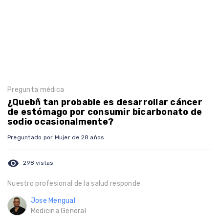
Pregunta médica
¿Quebñ tan probable es desarrollar cáncer
de estómago por consumir bicarbonato de
sodio ocasionalmente?
Preguntado por Mujer de 28 años
visibility
298 vistas
Nuestro profesional de la salud responde
Jose Mengual
Medicina General