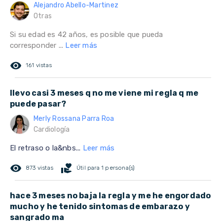
Alejandro Abello-Martinez
Otras
Si su edad es 42 años, es posible que pueda
corresponder ...
Leer más
remove_red_eye
161 vistas
llevo casi 3 meses q no me viene mi regla q me
puede pasar?
Merly Rossana Parra Roa
Cardiología
El retraso o la&nbs...
Leer más
remove_red_eye
volunteer_activism
873 vistas
Útil para 1 persona(s)
hace 3 meses no baja la regla y me he engordado
mucho y he tenido sintomas de embarazo y
sangrado ma