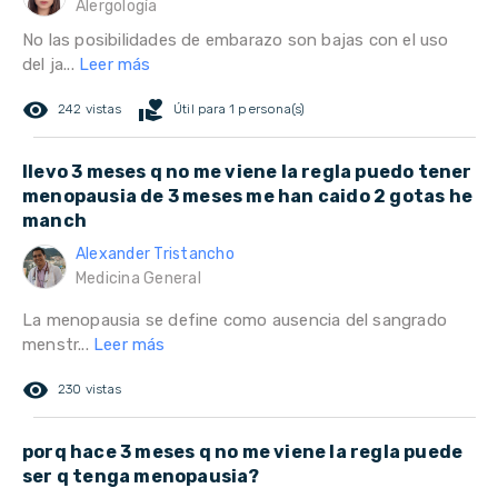
Alergología
No las posibilidades de embarazo son bajas con el uso
del ja...
Leer más
remove_red_eye
volunteer_activism
242 vistas
Útil para 1 persona(s)
llevo 3 meses q no me viene la regla puedo tener
menopausia de 3 meses me han caido 2 gotas he
manch
Alexander Tristancho
Medicina General
La menopausia se define como ausencia del sangrado
menstr...
Leer más
remove_red_eye
230 vistas
porq hace 3 meses q no me viene la regla puede
ser q tenga menopausia?