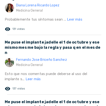
Diana Lorena Ricardo Lopez
Medicina General
Probablemente tus síntomas sean ...
Leer más
remove_red_eye
131 vistas
Me puse el implante jadelle el 1 de octubre y ese
mismo mes me bajo la regla y pasa q en el mes de
n
Fernando Jose Briceño Sanchez
Medicina General
Esto que nos comentas puede deberse al uso del
implante s...
Leer más
remove_red_eye
137 vistas
Me puse el implante jadelle el 1 de octubre y ese