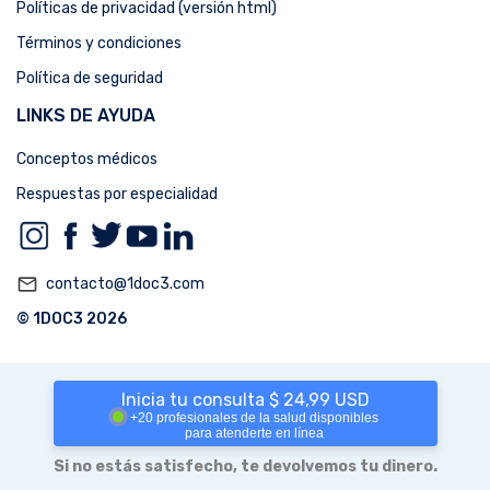
Políticas de privacidad (versión html)
Términos y condiciones
Política de seguridad
LINKS DE AYUDA
Conceptos médicos
Respuestas por especialidad
mail_outline
contacto@1doc3.com
© 1DOC3 2026
Inicia tu consulta $ 24,99 USD
+20 profesionales de la salud disponibles
para atenderte en línea
Si no estás satisfecho, te devolvemos tu dinero.