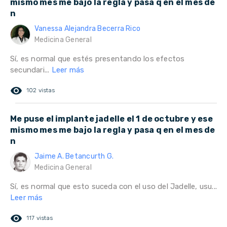
mismo mes me bajo la regla y pasa q en el mes de
n
Vanessa Alejandra Becerra Rico
Medicina General
Sí, es normal que estés presentando los efectos
secundari...
Leer más
remove_red_eye
102 vistas
Me puse el implante jadelle el 1 de octubre y ese
mismo mes me bajo la regla y pasa q en el mes de
n
Jaime A. Betancurth G.
Medicina General
Sí, es normal que esto suceda con el uso del Jadelle, usu...
Leer más
remove_red_eye
117 vistas