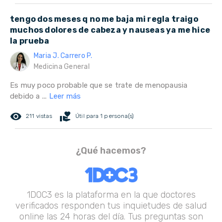
tengo dos meses q no me baja mi regla traigo
muchos dolores de cabeza y nauseas ya me hice
la prueba
Maria J. Carrero P.
Medicina General
Es muy poco probable que se trate de menopausia
debido a ...
Leer más
remove_red_eye
volunteer_activism
211 vistas
Útil para 1 persona(s)
¿Qué hacemos?
1DOC3 es la plataforma en la que doctores
verificados responden tus inquietudes de salud
online las 24 horas del día. Tus preguntas son