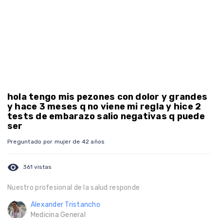
hola tengo mis pezones con dolor y grandes
y hace 3 meses q no viene mi regla y hice 2
tests de embarazo salio negativas q puede
ser
Preguntado por mujer de 42 años
visibility
361 vistas
Nuestro profesional de la salud responde
Alexander Tristancho
Medicina General