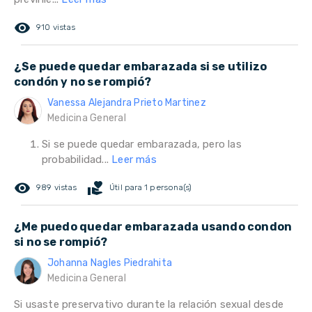
remove_red_eye
910 vistas
¿Se puede quedar embarazada si se utilizo
condón y no se rompió?
Vanessa Alejandra Prieto Martinez
Medicina General
Si se puede quedar embarazada, pero las
probabilidad...
Leer más
remove_red_eye
volunteer_activism
989 vistas
Útil para 1 persona(s)
¿Me puedo quedar embarazada usando condon
si no se rompió?
Johanna Nagles Piedrahita
Medicina General
Si usaste preservativo durante la relación sexual desde