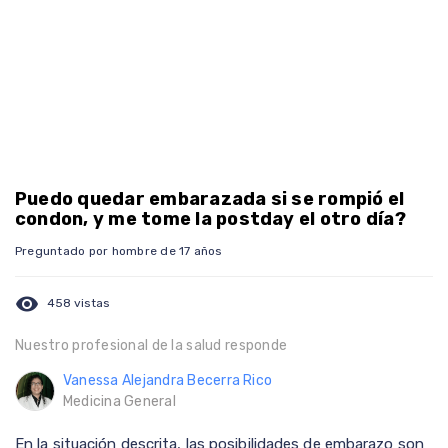
Puedo quedar embarazada si se rompió el
condon, y me tome la postday el otro día?
Preguntado por hombre de 17 años
visibility
458 vistas
Nuestro profesional de la salud responde
Vanessa Alejandra Becerra Rico
Medicina General
En la situación descrita, las posibilidades de embarazo son