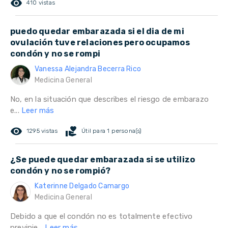
remove_red_eye
410 vistas
puedo quedar embarazada si el dia de mi
ovulación tuve relaciones pero ocupamos
condón y no se rompi
Vanessa Alejandra Becerra Rico
Medicina General
No, en la situación que describes el riesgo de embarazo
e...
Leer más
remove_red_eye
volunteer_activism
1295 vistas
Útil para 1 persona(s)
¿Se puede quedar embarazada si se utilizo
condón y no se rompió?
Katerinne Delgado Camargo
Medicina General
Debido a que el condón no es totalmente efectivo
previnie...
Leer más