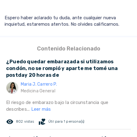
Espero haber aclarado tu duda, ante cualquier nueva
inquietud, estaremos atentos. No olvides calificarnos.
Contenido Relacionado
¿Puedo quedar embarazada si utilizamos
condón, no se rompió y aparte me tomé una
postday 20 horas de
Maria J. Carrero P.
Medicina General
El riesgo de embarazo bajo la circunstancia que
describes...
Leer más
remove_red_eye
volunteer_activism
802 vistas
Útil para 1 persona(s)