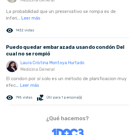
Medicina General
La probabilidad que un preservativo se rompa es de
inferi...
Leer más
remove_red_eye
1432 vistas
Puedo quedar embarazada usando condón Del
cual no se rompió
Laura Cristina Montoya Hurtado
Medicina General
El condon por sí solo es un método de planificacion muy
efec...
Leer más
remove_red_eye
volunteer_activism
795 vistas
Útil para 1 persona(s)
¿Qué hacemos?