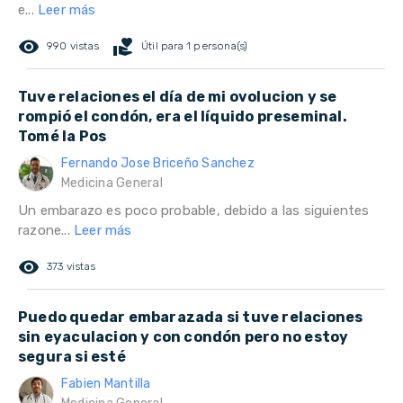
e...
Leer más
remove_red_eye
volunteer_activism
990 vistas
Útil para 1 persona(s)
Tuve relaciones el día de mi ovolucion y se
rompió el condón, era el líquido preseminal.
Tomé la Pos
Fernando Jose Briceño Sanchez
Medicina General
Un embarazo es poco probable, debido a las siguientes
razone...
Leer más
remove_red_eye
373 vistas
Puedo quedar embarazada si tuve relaciones
sin eyaculacion y con condón pero no estoy
segura si esté
Fabien Mantilla