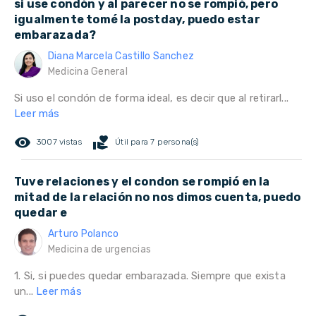
si use condón y al parecer no se rompió, pero
igualmente tomé la postday, puedo estar
embarazada?
Diana Marcela Castillo Sanchez
Medicina General
Si uso el condón de forma ideal, es decir que al retirarl...
Leer más
remove_red_eye
volunteer_activism
3007 vistas
Útil para 7 persona(s)
Tuve relaciones y el condon se rompió en la
mitad de la relación no nos dimos cuenta, puedo
quedar e
Arturo Polanco
Medicina de urgencias
1. Si, si puedes quedar embarazada. Siempre que exista
un...
Leer más