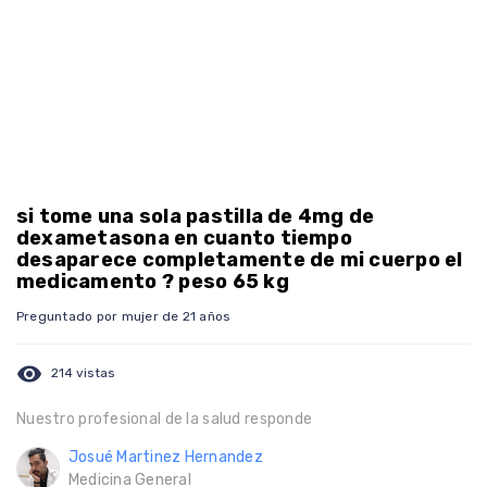
si tome una sola pastilla de 4mg de
dexametasona en cuanto tiempo
desaparece completamente de mi cuerpo el
medicamento ? peso 65 kg
Preguntado por mujer de 21 años
visibility
214 vistas
Nuestro profesional de la salud responde
Josué Martinez Hernandez
Medicina General