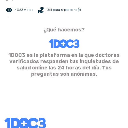
remove_red_eye
volunteer_activism
4063 vistas
Útil para 6 persona(s)
¿Qué hacemos?
1DOC3 es la plataforma en la que doctores
verificados responden tus inquietudes de
salud online las 24 horas del día. Tus
preguntas son anónimas.