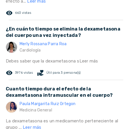
efecto a...
Leer más
remove_red_eye
663 vistas
¿En cuánto tiempo se elimina la dexametasona
del cuerpo una vez inyectada?
Merly Rossana Parra Roa
Cardiología
Debes saber que la dexametasona s
Leer más
remove_red_eye
volunteer_activism
3976 vistas
Útil para 3 persona(s)
Cuanto tiempo dura el efecto de la
dexametasona intramuscular en el cuerpo?
Paula Margarita Ruiz Ortegon
Medicina General
La dexametasona es un medicamento perteneciente al
grupo ...
Leer más