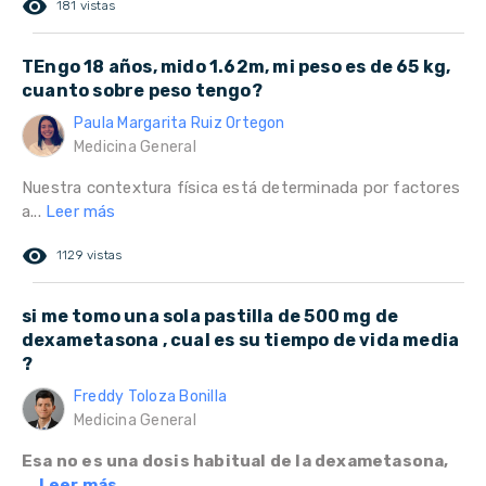
remove_red_eye
181 vistas
TEngo 18 años, mido 1.62m, mi peso es de 65 kg,
cuanto sobre peso tengo?
Paula Margarita Ruiz Ortegon
Medicina General
Nuestra contextura física está determinada por factores
a...
Leer más
remove_red_eye
1129 vistas
si me tomo una sola pastilla de 500 mg de
dexametasona , cual es su tiempo de vida media
?
Freddy Toloza Bonilla
Medicina General
Esa no es una dosis habitual de la dexametasona,
...
Leer más