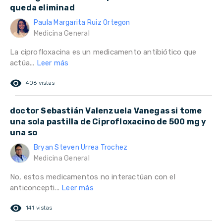
queda eliminad
Paula Margarita Ruiz Ortegon
Medicina General
La ciprofloxacina es un medicamento antibiótico que
actúa...
Leer más
remove_red_eye
406 vistas
doctor Sebastián Valenzuela Vanegas si tome
una sola pastilla de Ciprofloxacino de 500 mg y
una so
Bryan Steven Urrea Trochez
Medicina General
No, estos medicamentos no interactúan con el
anticoncepti...
Leer más
remove_red_eye
141 vistas