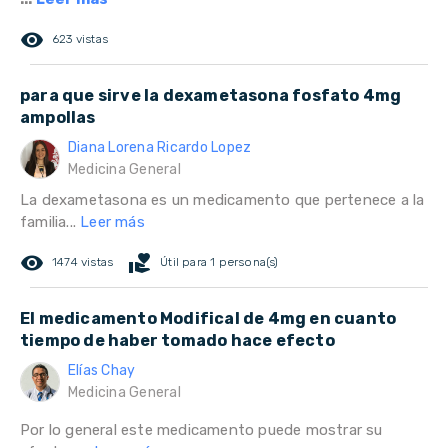
remove_red_eye
623 vistas
para que sirve la dexametasona fosfato 4mg
ampollas
Diana Lorena Ricardo Lopez
Medicina General
La dexametasona es un medicamento que pertenece a la
familia...
Leer más
remove_red_eye
volunteer_activism
1474 vistas
Útil para 1 persona(s)
El medicamento Modifical de 4mg en cuanto
tiempo de haber tomado hace efecto
Elías Chay
Medicina General
Por lo general este medicamento puede mostrar su