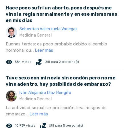
Hace poco sufrí un aborto, poco después me
vino la regla normalmente y en ese mismo mes
en mis días
Sebastian Valenzuela Vanegas
Medicina General
Buenas tardes: es poco probable debido al cambio
hormonal qu...
Leer más
remove_red_eye
volunteer_activism
584 vistas
Útil para 2 persona(s)
Tuve sexo con mi novia sin condón pero no me
vine adentro, hay posibilidad de embarazo?
Iván Alejandro Díaz Rengifo
Medicina General
La actividad sexual sin protección lleva riesgos de
embarazo...
Leer más
remove_red_eye
volunteer_activism
10.939 vistas
Útil para 5 persona(s)