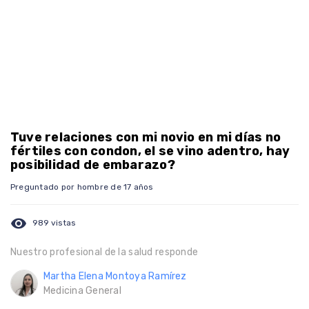
Tuve relaciones con mi novio en mi días no
fértiles con condon, el se vino adentro, hay
posibilidad de embarazo?
Preguntado por hombre de 17 años
visibility
989 vistas
Nuestro profesional de la salud responde
Martha Elena Montoya Ramírez
Medicina General