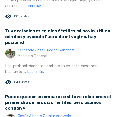
Si hay posibilidad de embarazo, aunque baja, ya que
aunque s...
Leer más
remove_red_eye
1105 vistas
Tuve relaciones en días fértiles mi novio utilizo
cóndon y eyaculo fuera de mi vagina, hay
posibilid
Fernando Jose Briceño Sanchez
Medicina General
Las probabilidades de embarazo en este caso son
bastante ...
Leer más
remove_red_eye
1541 vistas
Puedo quedar en embarazo si tuve relaciones el
primer dia de mis dias fertiles, pero usamos
condon y
Jesús Alberto Zarate Acevedo