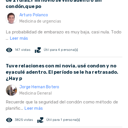
de 21 días,Y mi novio se vino adentro sin
condón,que po
Arturo Polanco
Medicina de urgencias
La probabilidad de embarazo es muy baja, casi nula. Todo
...
Leer más
remove_red_eye
volunteer_activism
147 vistas
Útil para 4 persona(s)
Tuve relaciones con mi novia, usé condon y no
eyaculé adentro. El período se le ha retrasado.
¿Hay p
Jorge Hernan Botero
Medicina General
Recuerde que la seguridad del condón como método de
planific...
Leer más
remove_red_eye
volunteer_activism
3825 vistas
Útil para 1 persona(s)