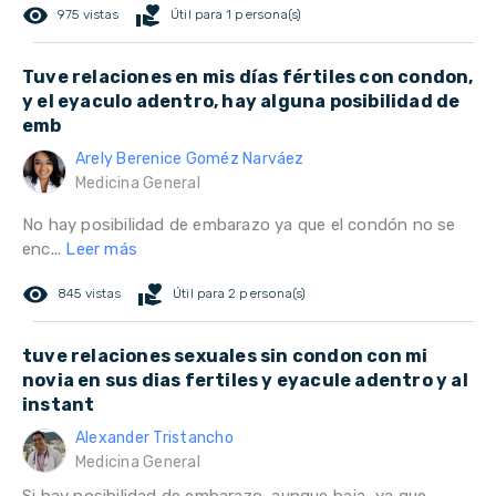
remove_red_eye
volunteer_activism
975 vistas
Útil para 1 persona(s)
Tuve relaciones en mis días fértiles con condon,
y el eyaculo adentro, hay alguna posibilidad de
emb
Arely Berenice Goméz Narváez
Medicina General
No hay posibilidad de embarazo ya que el condón no se
enc...
Leer más
remove_red_eye
volunteer_activism
845 vistas
Útil para 2 persona(s)
tuve relaciones sexuales sin condon con mi
novia en sus dias fertiles y eyacule adentro y al
instant
Alexander Tristancho
Medicina General