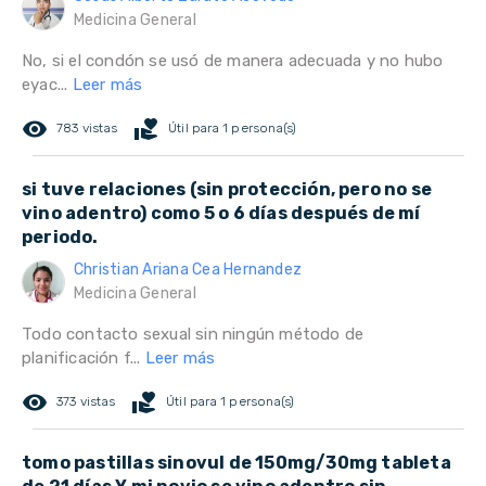
Medicina General
No, si el condón se usó de manera adecuada y no hubo
eyac...
Leer más
remove_red_eye
volunteer_activism
783 vistas
Útil para 1 persona(s)
si tuve relaciones (sin protección, pero no se
vino adentro) como 5 o 6 días después de mí
periodo.
Christian Ariana Cea Hernandez
Medicina General
Todo contacto sexual sin ningún método de
planificación f...
Leer más
remove_red_eye
volunteer_activism
373 vistas
Útil para 1 persona(s)
tomo pastillas sinovul de 150mg/30mg tableta