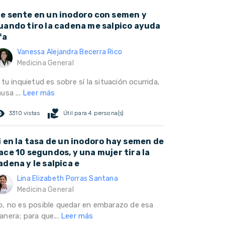
e sente en un inodoro con semen y
uando tiro la cadena me salpico ayuda
fa
Vanessa Alejandra Becerra Rico
Medicina General
 tu inquietud es sobre sí la situación ocurrida,
usa ...
Leer más
ed_eye
volunteer_activism
3310 vistas
Útil para 4 persona(s)
i en la tasa de un inodoro hay semen de
ace 10 segundos, y una mujer tira la
adena y le salpica e
Lina Elizabeth Porras Santana
Medicina General
o, no es posible quedar en embarazo de esa
anera; para que...
Leer más