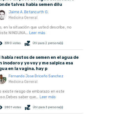
onde talvez habia semen dilu
Jaime A. Betancurth G.
Medicina General
o, en la situación que usted describe, no
xiste NINGUNA...
Leer más
ed_eye
volunteer_activism
3390 vistas
Útil para 2 persona(s)
i había restos de semen en el agua de
n inodoro y yo voy y me salpica esa
gua en la vagina, hay p
Fernando Jose Briceño Sanchez
Medicina General
o existe riesgo de embarazo en este
aso.Debes saber que...
Leer más
ed_eye
volunteer_activism
2801 vistas
Útil para 3 persona(s)