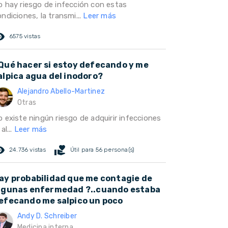
o hay riesgo de infección con estas
ndiciones, la transmi...
Leer más
ed_eye
6575 vistas
Qué hacer si estoy defecando y me
alpica agua del inodoro?
Alejandro Abello-Martinez
Otras
o existe ningún riesgo de adquirir infecciones
 al...
Leer más
ed_eye
volunteer_activism
24.736 vistas
Útil para 56 persona(s)
ay probabilidad que me contagie de
lgunas enfermedad ?..cuando estaba
efecando me salpico un poco
Andy D. Schreiber
Medicina interna