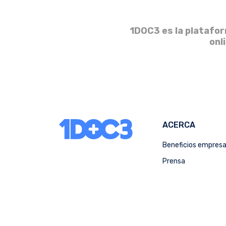
1DOC3 es la platafor
onl
ACERCA
Beneficios empres
Prensa