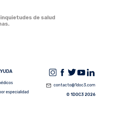
 inquietudes de salud
mas.
AYUDA
édicos
mail_outline
contacto@1doc3.com
or especialidad
© 1DOC3 2026