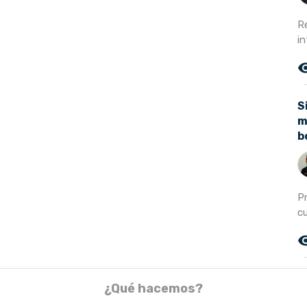
R
in
remove_r
S
m
b
Pr
cu
remove_r
¿Qué hacemos?