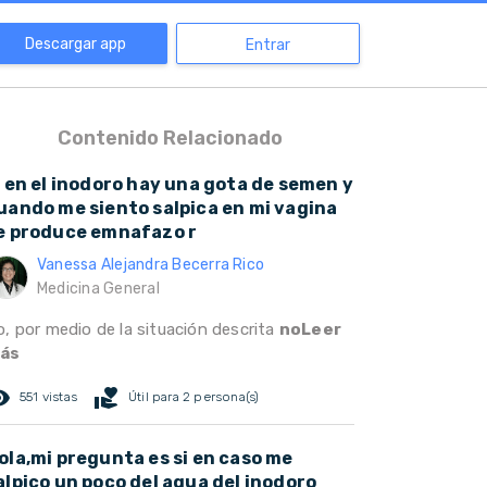
Descargar app
Entrar
Contenido Relacionado
i en el inodoro hay una gota de semen y
uando me siento salpica en mi vagina
e produce emnafazo r
Vanessa Alejandra Becerra Rico
Medicina General
o, por medio de la situación descrita
noLeer
ás
ed_eye
volunteer_activism
551 vistas
Útil para 2 persona(s)
ola,mi pregunta es si en caso me
alpico un poco del agua del inodoro