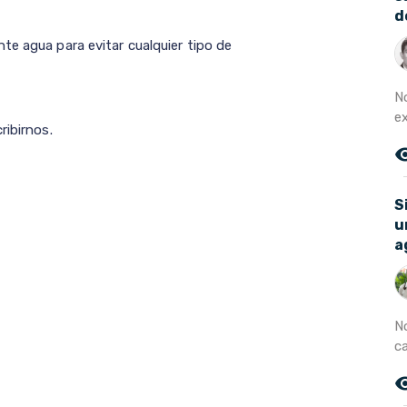
d
te agua para evitar cualquier tipo de
N
e
ribirnos.
remove_r
S
u
a
N
c
remove_r