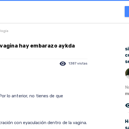
ología
i vagina hay embarazo aykda
s
c
s
visibility
1387 vistas
N
m
or lo anterior, no tienes de que
remove_r
H
ración con eyaculación dentro de la vagina.
s