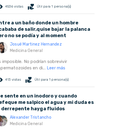
ed_eye
volunteer_activism
4536 vistas
Útil para 1 persona(s)
ntre a un baño donde un hombre
cababa de salir,quise bajar la palanca
ero no se podía y al moment
Josué Martinez Hernandez
Medicina General
 imposible. No podrían sobrevivir
spermatozoides en di...
Leer más
ed_eye
volunteer_activism
413 vistas
Útil para 1 persona(s)
e sente en un inodoro y cuando
efeque me salpico el agua y mi duda es
i derrepente hayga fluidos
Alexander Tristancho
Medicina General