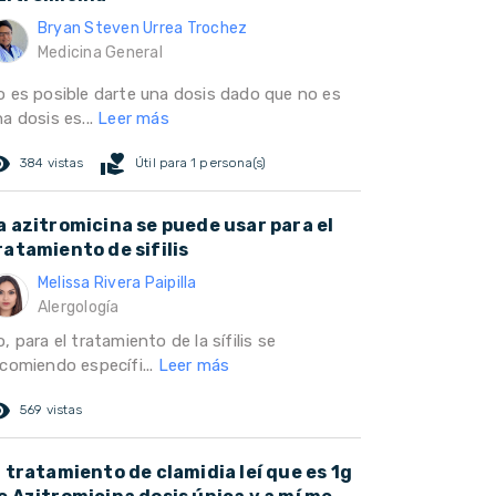
Bryan Steven Urrea Trochez
Medicina General
o es posible darte una dosis dado que no es
a dosis es...
Leer más
ed_eye
volunteer_activism
384 vistas
Útil para 1 persona(s)
a azitromicina se puede usar para el
ratamiento de sifilis
Melissa Rivera Paipilla
Alergología
, para el tratamiento de la sífilis se
ecomiendo específi...
Leer más
ed_eye
569 vistas
l tratamiento de clamidia leí que es 1g