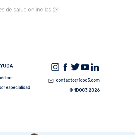
s de salud online las 24
AYUDA
édicos
mail_outline
contacto@1doc3.com
or especialidad
© 1DOC3 2026