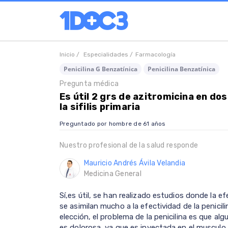
Inicio /
Especialidades /
Farmacología
Penicilina G Benzatínica
Penicilina Benzatínica
Pregunta médica
Es útil 2 grs de azitromicina en do
la sifilis primaria
Preguntado por hombre de 61 años
Nuestro profesional de la salud responde
Mauricio Andrés Ávila Velandia
Medicina General
Sí,es útil, se han realizado estudios donde la e
se asimilan mucho a la efectividad de la penicil
elección, el problema de la penicilina es que al
es dolorosa, ya que es inyectada en el musculo 