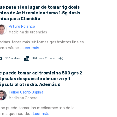
ue pasa si en lugar de tomar 1g dosis
nica de Azitromicina tomo 1.5g dosis
nica para Clamidia
Arturo Polanco
Medicina de urgencias
odrías tener más síntomas gastrointestinales,
omo náuse...
Leer más
ed_eye
volunteer_activism
586 vistas
Útil para 2 persona(s)
e puede tomar azitromicina 500 grs 2
ápsulas después de almuerzo y 1
ápsula al otro día. Además d
Felipe Osorio Ospina
Medicina General
i se puede tomar los medicamentos de la
orma que nos de...
Leer más