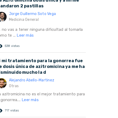
e Azitromicina dosis única y a mí me
andaron 2 pastillas
Jorge Guillermo Soto Vega
Medicina General
, no vas a tener ninguna dificultad al tomarla
omo te ...
Leer más
ed_eye
538 vistas
i mi tratamiento para la gonorrea fue
e dosis única de azitromicina ya me ha
isminuido mucho la d
Alejandro Abello-Martinez
Otras
a azitromicina no es el mejor tratamiento para
 gonorrea....
Leer más
ed_eye
717 vistas