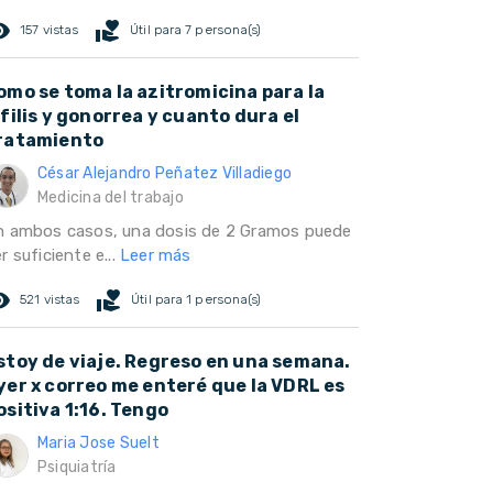
ed_eye
volunteer_activism
157 vistas
Útil para 7 persona(s)
omo se toma la azitromicina para la
ifilis y gonorrea y cuanto dura el
ratamiento
César Alejandro Peñatez Villadiego
Medicina del trabajo
n ambos casos, una dosis de 2 Gramos puede
r suficiente e...
Leer más
ed_eye
volunteer_activism
521 vistas
Útil para 1 persona(s)
stoy de viaje. Regreso en una semana.
yer x correo me enteré que la VDRL es
ositiva 1:16. Tengo
Maria Jose Suelt
Psiquiatría