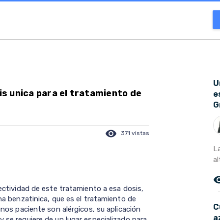
U
sis unica para el tratamiento de
e
G
visibility
371 vistas
L
al
remove_r
fectividad de este tratamiento a esa dosis,
ina benzatinica, que es el tratamiento de
C
gunos paciente son alérgicos, su aplicación
a
y se requiere de un lugar especializado para