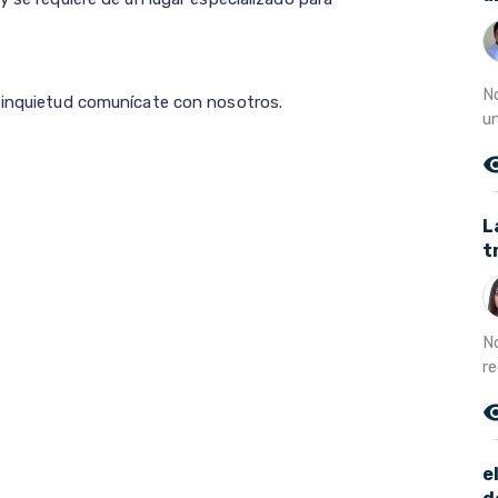
N
a inquietud comunícate con nosotros.
un
remove_r
L
t
No
r
remove_r
e