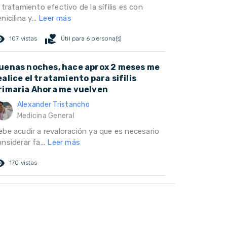
 tratamiento efectivo de la sífilis es con
nicilina y...
Leer más
ed_eye
volunteer_activism
107 vistas
Útil para 6 persona(s)
uenas noches, hace aprox 2 meses me
ealice el tratamiento para sifilis
rimaria Ahora me vuelven
Alexander Tristancho
Medicina General
ebe acudir a revaloración ya que es necesario
nsiderar fa...
Leer más
ed_eye
170 vistas