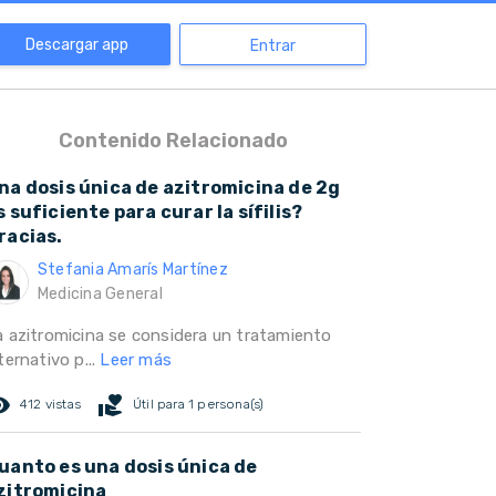
Descargar app
Entrar
Contenido Relacionado
na dosis única de azitromicina de 2g
s suficiente para curar la sífilis?
racias.
Stefania Amarís Martínez
Medicina General
a azitromicina se considera un tratamiento
ternativo p...
Leer más
ed_eye
volunteer_activism
412 vistas
Útil para 1 persona(s)
uanto es una dosis única de
zitromicina