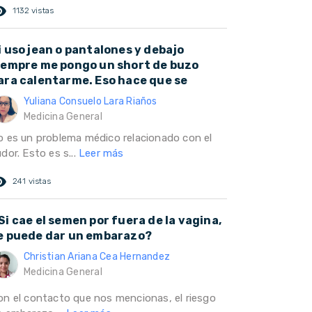
ed_eye
1132 vistas
i uso jean o pantalones y debajo
iempre me pongo un short de buzo
ara calentarme. Eso hace que se
Yuliana Consuelo Lara Riaños
Medicina General
o es un problema médico relacionado con el
dor. Esto es s...
Leer más
ed_eye
241 vistas
Si cae el semen por fuera de la vagina,
e puede dar un embarazo?
Christian Ariana Cea Hernandez
Medicina General
on el contacto que nos mencionas, el riesgo