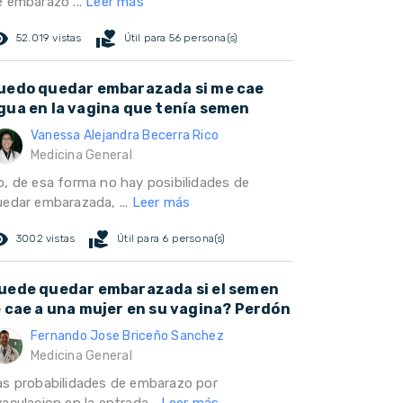
e embarazo ...
Leer más
ed_eye
volunteer_activism
52.019 vistas
Útil para 56 persona(s)
uedo quedar embarazada si me cae
gua en la vagina que tenía semen
Vanessa Alejandra Becerra Rico
Medicina General
o, de esa forma no hay posibilidades de
uedar embarazada, ...
Leer más
ed_eye
volunteer_activism
3002 vistas
Útil para 6 persona(s)
uede quedar embarazada si el semen
e cae a una mujer en su vagina? Perdón
Fernando Jose Briceño Sanchez
Medicina General
as probabilidades de embarazo por