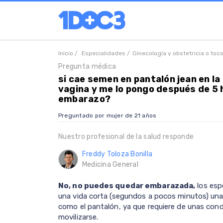
Inicio /
Especialidades /
Ginecología y obstetricia o toc
Pregunta médica
si cae semen en pantalón jean en la
vagina y me lo pongo después de 5
embarazo?
Preguntado por mujer de 21 años
Nuestro profesional de la salud responde
Freddy Toloza Bonilla
Medicina General
No, no puedes quedar embarazada,
los esp
una vida corta (segundos a pocos minutos) una 
como el pantalón, ya que requiere de unas condi
movilizarse.