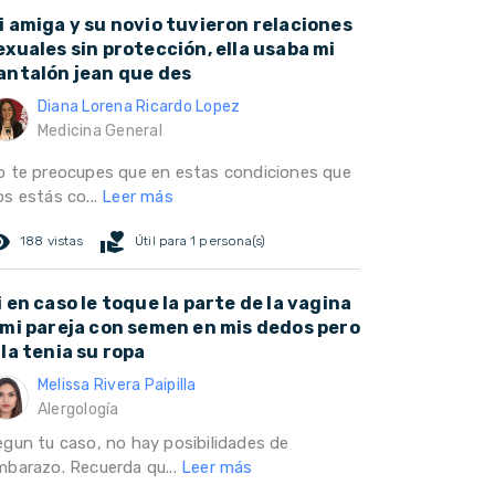
i amiga y su novio tuvieron relaciones
exuales sin protección, ella usaba mi
antalón jean que des
Diana Lorena Ricardo Lopez
Medicina General
o te preocupes que en estas condiciones que
os estás co...
Leer más
ed_eye
volunteer_activism
188 vistas
Útil para 1 persona(s)
i en caso le toque la parte de la vagina
 mi pareja con semen en mis dedos pero
lla tenia su ropa
Melissa Rivera Paipilla
Alergología
egun tu caso, no hay posibilidades de
mbarazo. Recuerda qu...
Leer más