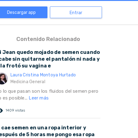
Descargar app
Entrar
Contenido Relacionado
i Jean quedo mojado de semen cuando
cabe sin quitarne el pantalón ni nada y
lla frotó su vagina e
Laura Cristina Montoya Hurtado
Medicina General
o lo que pasan son los fluidos del semen pero
 es posible...
Leer más
ed_eye
1409 vistas
i cae semen en una ropa interior y
espués de 5 horas me pongo esa ropa