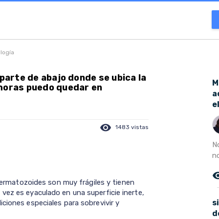
ología
 parte de abajo donde se ubica la
M
 horas puedo quedar en
a
e
visibility
1483 vistas
N
no
remove_r
ermatozoides son muy frágiles y tienen
vez es eyaculado en una superficie inerte,
s
ciones especiales para sobrevivir y
d