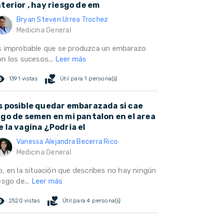
nterior , hay riesgo de em
Bryan Steven Urrea Trochez
Medicina General
s improbable que se produzca un embarazo
on los sucesos...
Leer más
ed_eye
volunteer_activism
1391 vistas
Útil para 1 persona(s)
s posible quedar embarazada si cae
lgo de semen en mi pantalon en el area
e la vagina ¿Podria el
Vanessa Alejandra Becerra Rico
Medicina General
o, en la situación que describes no hay ningún
esgo de...
Leer más
ed_eye
volunteer_activism
2520 vistas
Útil para 4 persona(s)