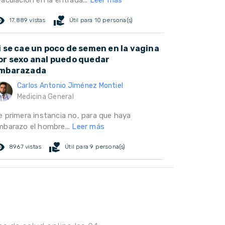
aculacion en la entrada...
Leer más
ed_eye
volunteer_activism
17.889 vistas
Útil para 10 persona(s)
i se cae un poco de semen en la vagina
or sexo anal puedo quedar
mbarazada
Carlos Antonio Jiménez Montiel
Medicina General
e primera instancia no, para que haya
mbarazo el hombre...
Leer más
ed_eye
volunteer_activism
8967 vistas
Útil para 9 persona(s)