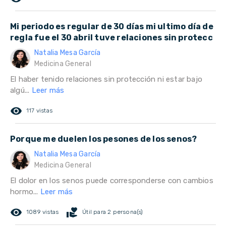
Mi periodo es regular de 30 días mi ultimo día de
regla fue el 30 abril tuve relaciones sin protecc
Natalia Mesa García
Medicina General
El haber tenido relaciones sin protección ni estar bajo
algú...
Leer más
remove_red_eye
117 vistas
Porque me duelen los pesones de los senos?
Natalia Mesa García
Medicina General
El dolor en los senos puede corresponderse con cambios
hormo...
Leer más
remove_red_eye
volunteer_activism
1089 vistas
Útil para 2 persona(s)