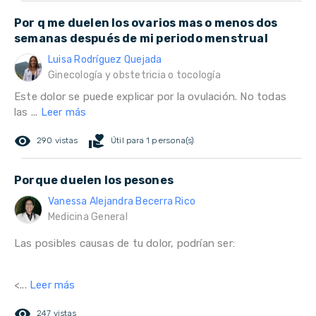
Por q me duelen los ovarios mas o menos dos
semanas después de mi periodo menstrual
Luisa Rodríguez Quejada
Ginecología y obstetricia o tocología
Este dolor se puede explicar por la ovulación. No todas
las ...
Leer más
remove_red_eye
volunteer_activism
290 vistas
Útil para 1 persona(s)
Porque duelen los pesones
Vanessa Alejandra Becerra Rico
Medicina General
Las posibles causas de tu dolor, podrían ser:
<...
Leer más
remove_red_eye
247 vistas