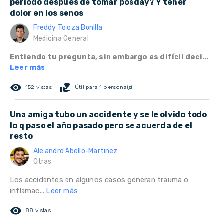
periodo despues de tomar posday? Y tener
dolor en los senos
Freddy Toloza Bonilla
Medicina General
Entiendo tu pregunta, sin embargo es difícil deci...
Leer más
remove_red_eye
volunteer_activism
152 vistas
Útil para 1 persona(s)
Una amiga tubo un accidente y se le olvido todo
lo q paso el año pasado pero se acuerda de el
resto
Alejandro Abello-Martinez
Otras
Los accidentes en algunos casos generan trauma o
inflamac...
Leer más
remove_red_eye
88 vistas