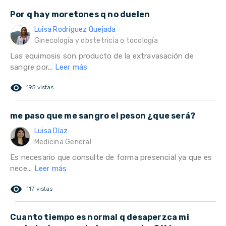
Por q hay moretones q no duelen
Luisa Rodríguez Quejada
Ginecología y obstetricia o tocología
Las equimosis son producto de la extravasación de
sangre por...
Leer más
remove_red_eye
195 vistas
me paso que me sangro el peson ¿que será?
Luisa Díaz
Medicina General
Es necesario que consulte de forma presencial ya que es
nece...
Leer más
remove_red_eye
117 vistas
Cuanto tiempo es normal q desaperzca mi