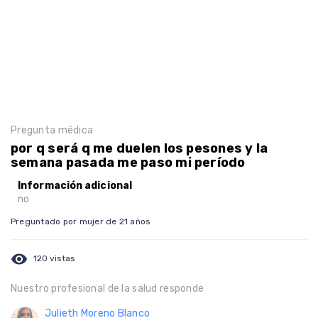
Pregunta médica
por q será q me duelen los pesones y la
semana pasada me paso mi período
Información adicional
no
Preguntado por mujer de 21 años
visibility
120 vistas
Nuestro profesional de la salud responde
Julieth Moreno Blanco