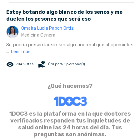
Estoy botando algo blanco de los senos y me
duelen los pesones que será eso
Omaira Lucia Pabon Ortiz
Medicina General
Se podría presentar sin ser algo anormal que al oprimir los
...
Leer más
remove_red_eye
volunteer_activism
614 vistas
Útil para 1 persona(s)
¿Qué hacemos?
1DOC3 es la plataforma en la que doctores
verificados responden tus inquietudes de
salud online las 24 horas del día. Tus
preguntas son anónimas.