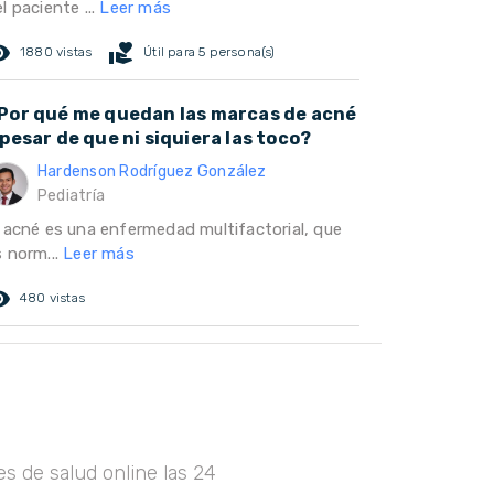
l paciente ...
Leer más
ed_eye
volunteer_activism
1880 vistas
Útil para 5 persona(s)
Por qué me quedan las marcas de acné
 pesar de que ni siquiera las toco?
Hardenson Rodríguez González
Pediatría
l acné es una enfermedad multifactorial, que
s norm...
Leer más
ed_eye
480 vistas
s de salud online las 24