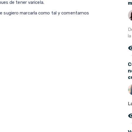
ues de tener varicela.
m
il le sugiero marcarla como tal y comentarnos
D
la
remove_r
C
n
c
La
remove_r