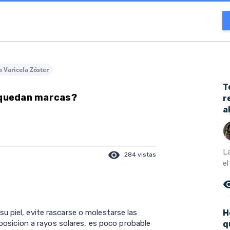
 Varicela Zóster
T
a quedan marcas?
r
a
L
visibility
284 vistas
el
remove_r
H
 piel, evite rascarse o molestarse las
exposicion a rayos solares, es poco probable
q