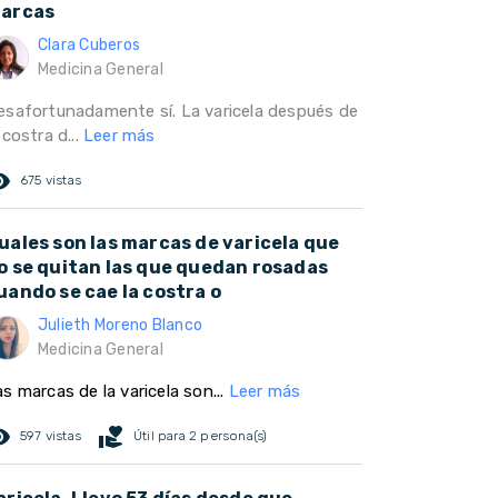
arcas
Clara Cuberos
Medicina General
esafortunadamente sí. La varicela después de
 costra d...
Leer más
ed_eye
675 vistas
uales son las marcas de varicela que
o se quitan las que quedan rosadas
uando se cae la costra o
Julieth Moreno Blanco
Medicina General
s marcas de la varicela son...
Leer más
ed_eye
volunteer_activism
597 vistas
Útil para 2 persona(s)