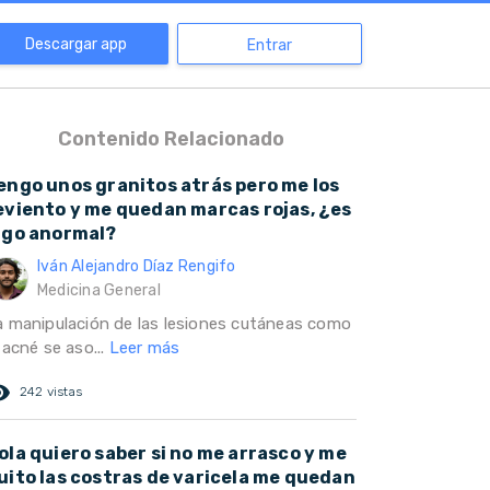
Descargar app
Entrar
Contenido Relacionado
engo unos granitos atrás pero me los
eviento y me quedan marcas rojas, ¿es
lgo anormal?
Iván Alejandro Díaz Rengifo
Medicina General
a manipulación de las lesiones cutáneas como
 acné se aso...
Leer más
ed_eye
242 vistas
ola quiero saber si no me arrasco y me
uito las costras de varicela me quedan