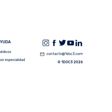
AYUDA
édicos
mail_outline
contacto@1doc3.com
or especialidad
© 1DOC3 2026