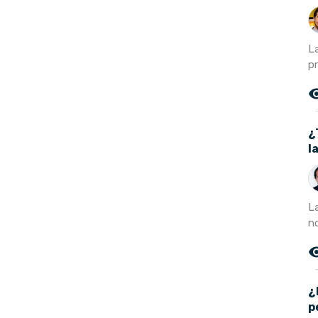
L
p
remove_r
¿
l
L
no
remove_r
¿
p