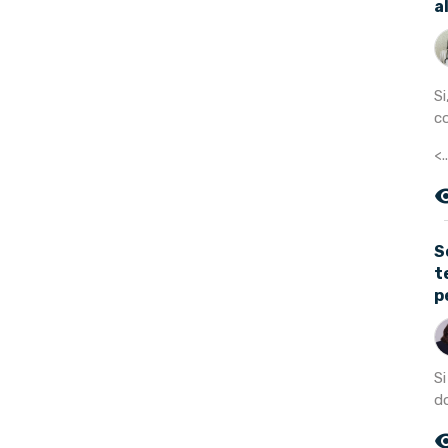
a
S
c
<.
remove_r
S
t
p
S
do
remove_r