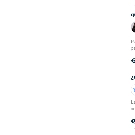
q
P
p
remove_r
¿
L
a
remove_r