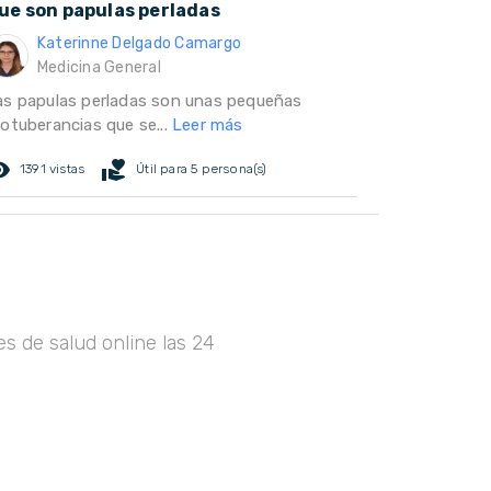
ue son papulas perladas
Katerinne Delgado Camargo
Medicina General
as papulas perladas son unas pequeñas
rotuberancias que se...
Leer más
ed_eye
volunteer_activism
1391 vistas
Útil para 5 persona(s)
s de salud online las 24