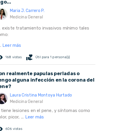
lgo...
Maria J. Carrero P.
Medicina General
i, existe tratamiento invasivos mínimo tales
omo:
..
Leer más
ed_eye
volunteer_activism
168 vistas
Útil para 1 persona(s)
on realmente papulas perladas o
engo alguna infección en la corona del
ene?
Laura Cristina Montoya Hurtado
Medicina General
i tiene lesiones en el pene, y síntomas como
lor, picor, ...
Leer más
ed_eye
606 vistas