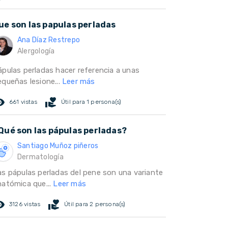
ue son las papulas perladas
Ana Díaz Restrepo
Alergología
ápulas perladas hacer referencia a unas
equeñas lesione...
Leer más
ed_eye
volunteer_activism
661 vistas
Útil para 1 persona(s)
Qué son las pápulas perladas?
Santiago Muñoz piñeros
Dermatología
as pápulas perladas del pene son una variante
natómica que...
Leer más
ed_eye
volunteer_activism
3126 vistas
Útil para 2 persona(s)