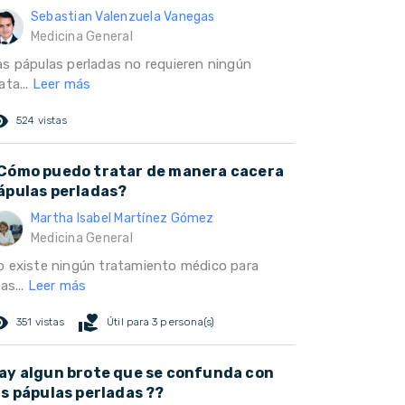
Sebastian Valenzuela Vanegas
Medicina General
as pápulas perladas no requieren ningún
ata...
Leer más
ed_eye
524 vistas
Cómo puedo tratar de manera cacera
ápulas perladas?
Martha Isabel Martínez Gómez
Medicina General
o existe ningún tratamiento médico para
las...
Leer más
ed_eye
volunteer_activism
351 vistas
Útil para 3 persona(s)
ay algun brote que se confunda con
as pápulas perladas ??