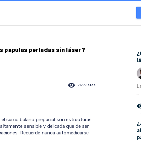
 papulas perladas sin láser?
¿
l
visibility
716 vistas
L
...
remove_r
n el surco bálano prepucial son estructuras
¿
ltamente sensible y delicada que de ser
a
icaciones. Recuerde nunca automedicarse
p