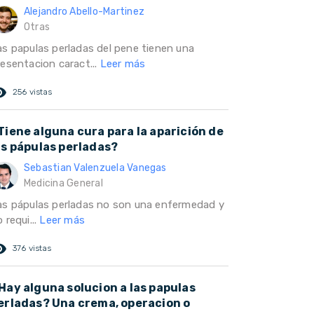
Alejandro Abello-Martinez
Otras
as papulas perladas del pene tienen una
resentacion caract...
Leer más
ed_eye
256 vistas
Tiene alguna cura para la aparición de
as pápulas perladas?
Sebastian Valenzuela Vanegas
Medicina General
as pápulas perladas no son una enfermedad y
 requi...
Leer más
ed_eye
376 vistas
Hay alguna solucion a las papulas
erladas? Una crema, operacion o