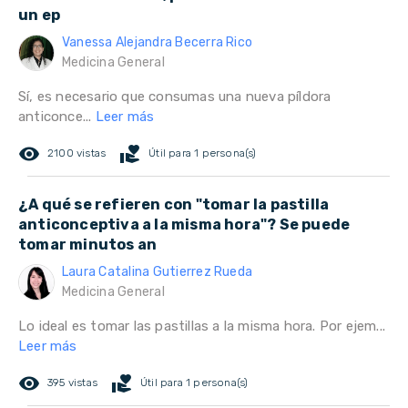
un ep
Vanessa Alejandra Becerra Rico
Medicina General
Sí, es necesario que consumas una nueva píldora
anticonce...
Leer más
remove_red_eye
volunteer_activism
2100 vistas
Útil para 1 persona(s)
¿A qué se refieren con "tomar la pastilla
anticonceptiva a la misma hora"? Se puede
tomar minutos an
Laura Catalina Gutierrez Rueda
Medicina General
Lo ideal es tomar las pastillas a la misma hora. Por ejem...
Leer más
remove_red_eye
volunteer_activism
395 vistas
Útil para 1 persona(s)