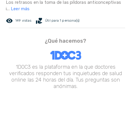
Los retrasos en la toma de las píldoras anticonceptivas
i...
Leer más
remove_red_eye
volunteer_activism
149 vistas
Útil para 1 persona(s)
¿Qué hacemos?
1DOC3 es la plataforma en la que doctores
verificados responden tus inquietudes de salud
online las 24 horas del día. Tus preguntas son
anónimas.