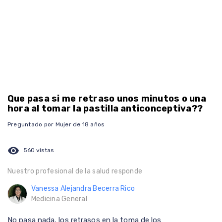
Que pasa si me retraso unos minutos o una
hora al tomar la pastilla anticonceptiva??
Preguntado por Mujer de 18 años
visibility
560 vistas
Nuestro profesional de la salud responde
Vanessa Alejandra Becerra Rico
Medicina General
No pasa nada, los retrasos en la toma de los