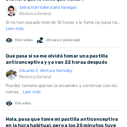
Sebastian Valenzuela Vanegas
Medicina General
Si no han pasado más de 12 horas y la toma no pasa na...
Leer más
remove_red_eye
volunteer_activism
3760 vistas
Útil para 2 persona(s)
Que pasa si se me olvidó tomar una pastilla
anticonceptiva y ya van 22 horaa después
Eduardo E. Ventura Semidey
Medicina General
Puedes tomarla apenas la recuerdes y continuar con las
tomas...
Leer más
remove_red_eye
706 vistas
Hola, pasa que tome mi pastilla anticonceptiva
en la hora habitual, pero a los 25 minutos tuve