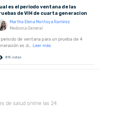
ual es el periodo ventana de las
ruebas de VIH de cuarta generacion
Martha Elena Montoya Ramírez
Medicina General
l periodo de ventana para un prueba de 4
neración es d...
Leer más
ed_eye
815 vistas
s de salud online las 24