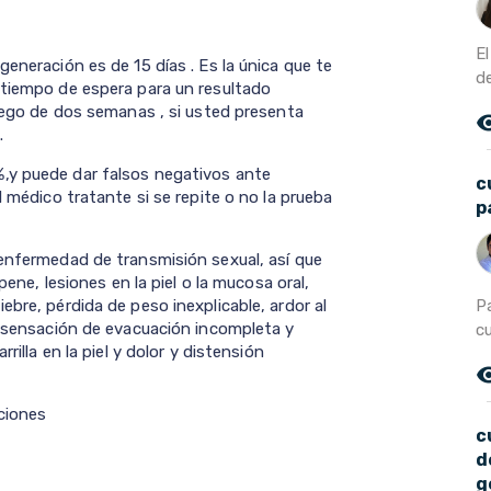
E
eneración es de 15 días . Es la única que te
d
 tiempo de espera para un resultado
luego de dos semanas , si usted presenta
remove_r
.
,y puede dar falsos negativos ante
c
l médico tratante si se repite o no la prueba
p
 enfermedad de transmisión sexual, así que
pene, lesiones en la piel o la mucosa oral,
P
ebre, pérdida de peso inexplicable, ardor al
n, sensación de evacuación incompleta y
cu
rilla en la piel y dolor y distensión
remove_r
cciones
c
d
g