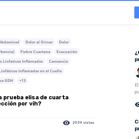
 Abdominal
Dolor al Orinar
Dolor
rbencia)
Fiebre Cuartana
Evacuación
¿
p
s Linfaticos Inflamados
Cansancio
Linfáticos Inflamados en el Cuello
ba GDH
+13
E
p
a prueba elisa de cuarta
cción por vih?
remove_r
C
visibility
2939 vistas
p