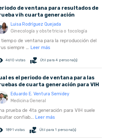
eriodo de ventana para resultados de
rueba vih cuarta generación
Luisa Rodríguez Quejada
Ginecología y obstetricia o tocología
l tiempo de ventana para la reproducción del
rus siempre ...
Leer más
ed_eye
volunteer_activism
4610 vistas
Útil para 4 persona(s)
ual es el periodo de ventana para las
ruebas de cuarta generación para VIH
Eduardo E. Ventura Semidey
Medicina General
na prueba de 4ta generación para VIH suele
sultar confiab...
Leer más
ed_eye
volunteer_activism
1891 vistas
Útil para 1 persona(s)