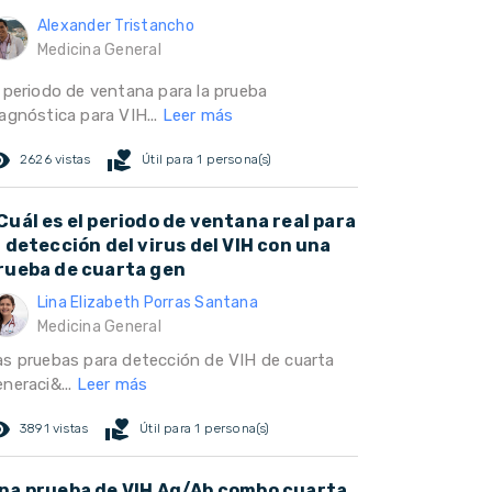
Alexander Tristancho
Medicina General
l periodo de ventana para la prueba
iagnóstica para VIH...
Leer más
ed_eye
volunteer_activism
2626 vistas
Útil para 1 persona(s)
Cuál es el periodo de ventana real para
a detección del virus del VIH con una
rueba de cuarta gen
Lina Elizabeth Porras Santana
Medicina General
as pruebas para detección de VIH de cuarta
neraci&...
Leer más
ed_eye
volunteer_activism
3891 vistas
Útil para 1 persona(s)
na prueba de VIH Ag/Ab combo cuarta