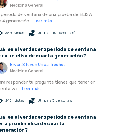
Medicina General
l período de ventana de una prueba de ELISA
e 4 generación...
Leer más
ed_eye
volunteer_activism
3670 vistas
Útil para 10 persona(s)
uál es el verdadero periodo de ventana
ara un elisa de cuarta generación?
Bryan Steven Urrea Trochez
Medicina General
ara responder tu pregunta tienes que tener en
enta var...
Leer más
ed_eye
volunteer_activism
2481 vistas
Útil para 3 persona(s)
ual es el verdadero período de ventana
e la prueba elisa de cuarta
eneración?