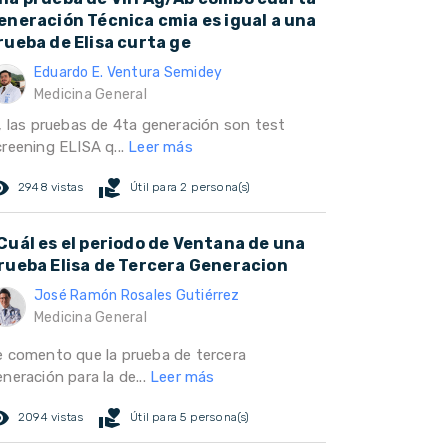
eneración Técnica cmia es igual a una
rueba de Elisa curta ge
Eduardo E. Ventura Semidey
Medicina General
i, las pruebas de 4ta generación son test
creening ELISA q...
Leer más
ed_eye
volunteer_activism
2948 vistas
Útil para 2 persona(s)
Cuál es el periodo de Ventana de una
rueba Elisa de Tercera Generacion
José Ramón Rosales Gutiérrez
Medicina General
e comento que la prueba de tercera
neración para la de...
Leer más
ed_eye
volunteer_activism
2094 vistas
Útil para 5 persona(s)