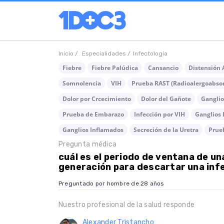
Inicio /
Especialidades /
Infectología
Fiebre
Fiebre Palúdica
Cansancio
Distensión
Somnolencia
VIH
Prueba RAST (Radioalergoabso
Dolor por Crcecimiento
Dolor del Gañote
Ganglio
Prueba de Embarazo
Infección por VIH
Ganglios 
Ganglios Inflamados
Secreción de la Uretra
Prue
Pregunta médica
cuál es el periodo de ventana de un
generación para descartar una infe
Preguntado por hombre de 28 años
Nuestro profesional de la salud responde
Alexander Tristancho