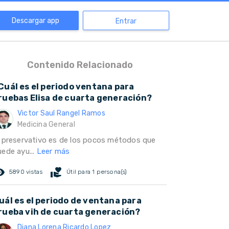
Descargar app
Entrar
Contenido Relacionado
Cuál es el periodo ventana para
ruebas Elisa de cuarta generación?
Victor Saul Rangel Ramos
Medicina General
l preservativo es de los pocos métodos que
uede ayu...
Leer más
ed_eye
volunteer_activism
5890 vistas
Útil para 1 persona(s)
uál es el periodo de ventana para
rueba vih de cuarta generación?
Diana Lorena Ricardo Lopez