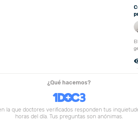
C
p
E
ge
remove_r
¿Qué hacemos?
en la que doctores verificados responden tus inquietude
horas del día. Tus preguntas son anónimas.