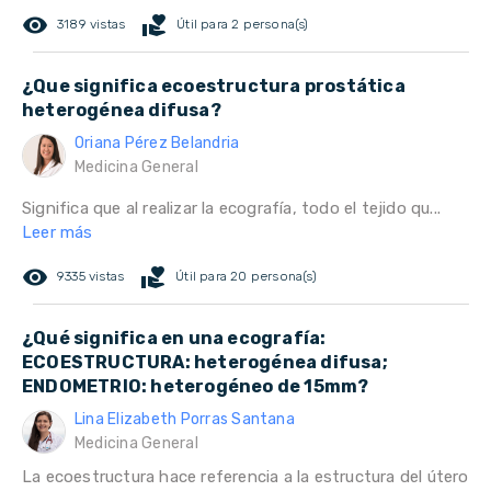
remove_red_eye
volunteer_activism
3189 vistas
Útil para 2 persona(s)
¿Que significa ecoestructura prostática
heterogénea difusa?
Oriana Pérez Belandria
Medicina General
Significa que al realizar la ecografía, todo el tejido qu...
Leer más
remove_red_eye
volunteer_activism
9335 vistas
Útil para 20 persona(s)
¿Qué significa en una ecografía:
ECOESTRUCTURA: heterogénea difusa;
ENDOMETRIO: heterogéneo de 15mm?
Lina Elizabeth Porras Santana
Medicina General
La ecoestructura hace referencia a la estructura del útero