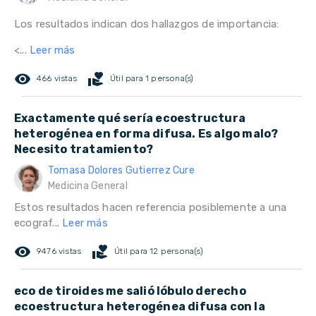
Los resultados indican dos hallazgos de importancia:
<...
Leer más
remove_red_eye
volunteer_activism
466 vistas
Útil para 1 persona(s)
Exactamente qué sería ecoestructura
heterogénea en forma difusa. Es algo malo?
Necesito tratamiento?
Tomasa Dolores Gutierrez Cure
Medicina General
Estos resultados hacen referencia posiblemente a una
ecograf...
Leer más
remove_red_eye
volunteer_activism
9476 vistas
Útil para 12 persona(s)
eco de tiroides me salió lóbulo derecho
ecoestructura heterogénea difusa con la