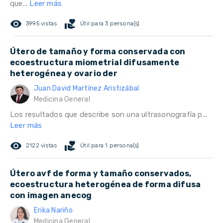
que...
Leer más
remove_red_eye
volunteer_activism
3995 vistas
Útil para 3 persona(s)
Útero de tamaño y forma conservada con
ecoestructura miometrial difusamente
heterogénea y ovario der
Juan David Martínez Aristizábal
Medicina General
Los resultados que describe son una ultrasonografía p...
Leer más
remove_red_eye
volunteer_activism
2122 vistas
Útil para 1 persona(s)
Útero avf de forma y tamaño conservados,
ecoestructura heterogénea de forma difusa
con imagen anecog
Erika Nariño
Medicina General