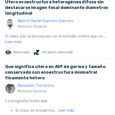
Útero ecoestructura heterogénea difusa sin
destacarse imagen focal dominante diametros
longitudinal
Alberto Raziel Guerrero Guerrero
Medicina General
El útero por la descripción en el estudio refiere que no ...
Leer más
remove_red_eye
volunteer_activism
3066 vistas
Útil para 2 persona(s)
Que significa utero en AVF de gorma y tamaño
conservado con ecoestructura miometral
finamente hetero
Alexander Tristancho
Medicina General
La ecografía revela qué:
El útero se encuentra...
Leer más