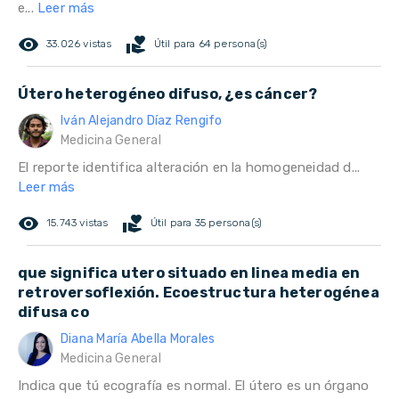
e...
Leer más
remove_red_eye
volunteer_activism
33.026 vistas
Útil para 64 persona(s)
Útero heterogéneo difuso, ¿es cáncer?
Iván Alejandro Díaz Rengifo
Medicina General
El reporte identifica alteración en la homogeneidad d...
Leer más
remove_red_eye
volunteer_activism
15.743 vistas
Útil para 35 persona(s)
que significa utero situado en linea media en
retroversoflexión. Ecoestructura heterogénea
difusa co
Diana María Abella Morales
Medicina General
Indica que tú ecografía es normal. El útero es un órgano