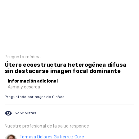
Pregunta médica
Útero ecoestructura heterogénea difusa
sin destacarse imagen focal dominante
Información adicional
Asma y cesarea
Preguntado por mujer de 0 años
visibility
3332 vistas
Nuestro profesional de la salud responde
Tomasa Dolores Gutierrez Cure