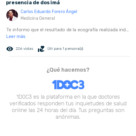
presencia de dos imá
Carlos Eduardo Forero Ángel
Medicina General
Te informo que el resultado de la ecografía realizada ind...
Leer más
remove_red_eye
volunteer_activism
226 vistas
Útil para 1 persona(s)
¿Qué hacemos?
1DOC3 es la plataforma en la que doctores
verificados responden tus inquietudes de salud
online las 24 horas del día. Tus preguntas son
anónimas.