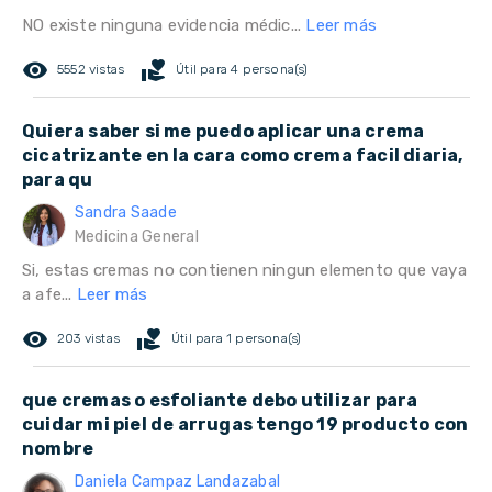
NO existe ninguna evidencia médic...
Leer más
remove_red_eye
volunteer_activism
5552 vistas
Útil para 4 persona(s)
Quiera saber si me puedo aplicar una crema
cicatrizante en la cara como crema facil diaria,
para qu
Sandra Saade
Medicina General
Si, estas cremas no contienen ningun elemento que vaya
a afe...
Leer más
remove_red_eye
volunteer_activism
203 vistas
Útil para 1 persona(s)
que cremas o esfoliante debo utilizar para
cuidar mi piel de arrugas tengo 19 producto con
nombre
Daniela Campaz Landazabal