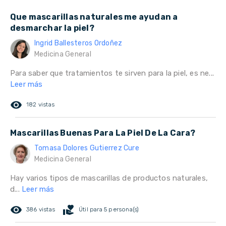
Que mascarillas naturales me ayudan a
desmarchar la piel?
Ingrid Ballesteros Ordoñez
Medicina General
Para saber que tratamientos te sirven para la piel, es ne...
Leer más
remove_red_eye
182 vistas
Mascarillas Buenas Para La Piel De La Cara?
Tomasa Dolores Gutierrez Cure
Medicina General
Hay varios tipos de mascarillas de productos naturales,
d...
Leer más
remove_red_eye
volunteer_activism
386 vistas
Útil para 5 persona(s)