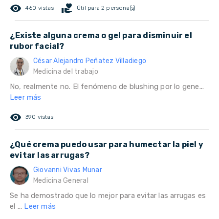
remove_red_eye
volunteer_activism
460 vistas
Útil para 2 persona(s)
¿Existe alguna crema o gel para disminuir el
rubor facial?
César Alejandro Peñatez Villadiego
Medicina del trabajo
No, realmente no. El fenómeno de blushing por lo gene...
Leer más
remove_red_eye
390 vistas
¿Qué crema puedo usar para humectar la piel y
evitar las arrugas?
Giovanni Vivas Munar
Medicina General
Se ha demostrado que lo mejor para evitar las arrugas es
el ...
Leer más