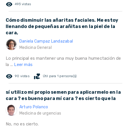
remove_red_eye
493 vistas
Cómo disminuir las añaritas faciales. Me estoy
llenando de pequeñas arañitas en la piel de la
cara,
Daniela Campaz Landazabal
Medicina General
Lo principal es mantener una muy buena humectación de
la ...
Leer más
remove_red_eye
volunteer_activism
90 vistas
Útil para 1 persona(s)
sí utilizo mi propio semen para aplicarmelo en la
cara ? es bueno para mí cara ? es cierto que la
Arturo Polanco
Medicina de urgencias
No, no es cierto.