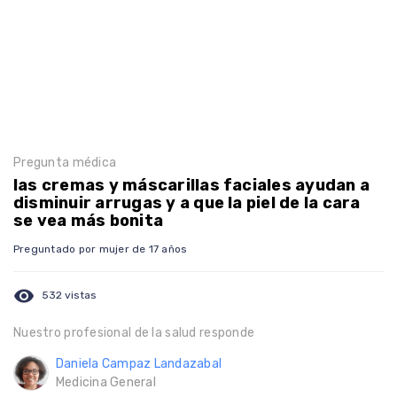
Pregunta médica
las cremas y máscarillas faciales ayudan a
disminuir arrugas y a que la piel de la cara
se vea más bonita
Preguntado por mujer de 17 años
visibility
532 vistas
Nuestro profesional de la salud responde
Daniela Campaz Landazabal
Medicina General