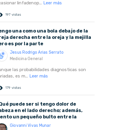
casionar linfadenop...
Leer más
ed_eye
197 vistas
engo una como una bola debajo de la
reja derecha entre la oreja y la mejilla
ero es por la parte
Jesus Rodrigo Arias Serrato
Medicina General
unque las probabilidades diagnosticas son
riadas, es m...
Leer más
ed_eye
179 vistas
Qué puede ser si tengo dolor de
abeza en el lado derecho; además,
iento un pequeño bulto entre la
Giovanni Vivas Munar