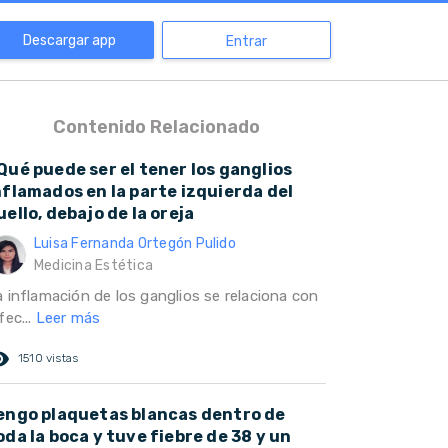
Descargar app
Entrar
Contenido Relacionado
Qué puede ser el tener los ganglios
nflamados en la parte izquierda del
uello, debajo de la oreja
Luisa Fernanda Ortegón Pulido
Medicina Estética
a inflamación de los ganglios se relaciona con
fec...
Leer más
ed_eye
1510 vistas
engo plaquetas blancas dentro de
oda la boca y tuve fiebre de 38 y un