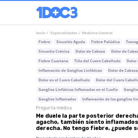
Inicio /
Especialidades /
Medicina General
Fiebre
Sinusitis Aguda
Fiebre Palúdica
Tomogr
Sinusitis Crónica
Dolor de Cabeza
Dolor de Cabez
Fiebre Cuartana
Tiña del Cuero Cabelludo
Dolor 
Inflamación de Ganglios Linfáticos
Dolor de Cabeza
Dolor en el Cuero Cabelludo
Dolor del Cuero Cabel
Ganglios Linfáticos Inflamados en el Cuello
Ganglio
Ganglios Inflamados
Inflamación de los ganglios lin
Pregunta médica
Me duele la parte posterior derech
agacho, también siento inflamados 
derecha. No tengo fiebre, ¿puede s