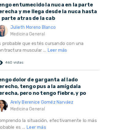
engo entumecido la nuca en la parte
erecha y me llega desde la nuca hasta
a parte atras de la cab
Julieth Moreno Blanco
Medicina General
s probable que estés cursando con una
ontractura muscular ...
Leer más
ed_eye
460 vistas
engo dolor de garganta al lado
erecho, tengo pus a la amígdala
erecha, pero no tengo fiebre, y po
Arely Berenice Goméz Narváez
Medicina General
omprendo la situación, efectivamente lo más
obable es ...
Leer más