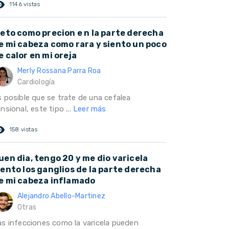
ed_eye
1146 vistas
ieto como precion e n la parte derecha
e mi cabeza como rara y siento un poco
e calor en mi oreja
Merly Rossana Parra Roa
Cardiología
s posible que se trate de una cefalea
nsional, este tipo ...
Leer más
ed_eye
158 vistas
uen dia, tengo 20 y me dio varicela
iento los ganglios de la parte derecha
e mi cabeza inflamado
Alejandro Abello-Martinez
Otras
as infecciones como la varicela pueden