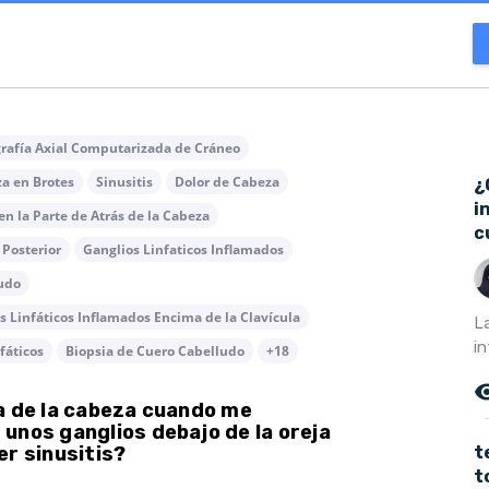
afía Axial Computarizada de Cráneo
a en Brotes
Sinusitis
Dolor de Cabeza
¿
i
en la Parte de Atrás de la Cabeza
c
 Posterior
Ganglios Linfaticos Inflamados
ludo
s Linfáticos Inflamados Encima de la Clavícula
L
in
fáticos
Biopsia de Cuero Cabelludo
+18
remove_r
a de la cabeza cuando me
unos ganglios debajo de la oreja
t
er sinusitis?
t