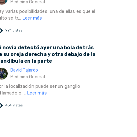
Medicina General
y varias posibilidades, una de ellas es que el
lto se tr...
Leer más
ed_eye
991 vistas
i novia detectó ayer una bola detrás
e su oreja derecha y otra debajo de la
andíbula en la parte
David Fajardo
Medicina General
r la localización puede ser un ganglio
flamado o ...
Leer más
ed_eye
454 vistas