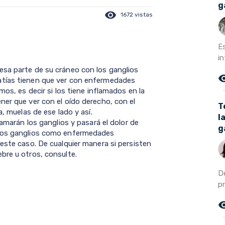
g
visibility
1672 vistas
E
in
esa parte de su cráneo con los ganglios
remove_r
atías tienen que ver con enfermedades
mos, es decir si los tiene inflamados en la
ner que ver con el oído derecho, con el
T
a, muelas de ese lado y así.
l
lamarán los ganglios y pasará el dolor de
g
 los ganglios como enfermedades
este caso. De cualquier manera si persisten
bre u otros, consulte.
D
p
remove_r