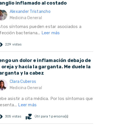
anglio inflamado al costado
Alexander Tristancho
Medicina General
stos síntomas pueden estar asociados a
fección bacteriana...
Leer más
ed_eye
229 vistas
engo un dolor e inflamación debajo de
a oreja y hacia la garganta. Me duele la
arganta y la cabez
Clara Cuberos
Medicina General
ebe asistir a cita médica. Por los síntomas que
resenta...
Leer más
ed_eye
volunteer_activism
305 vistas
Útil para 1 persona(s)