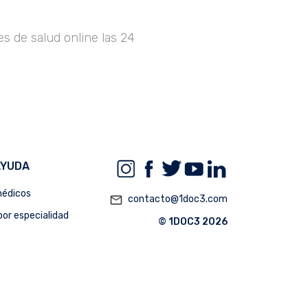
s de salud online las 24
AYUDA
édicos
mail_outline
contacto@1doc3.com
or especialidad
© 1DOC3 2026