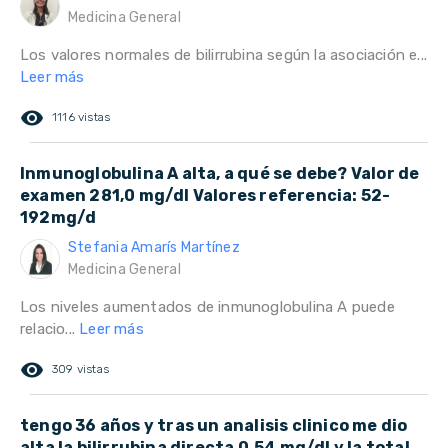
Medicina General
Los valores normales de bilirrubina según la asociación e...
Leer más
remove_red_eye
1116 vistas
Inmunoglobulina A alta, a qué se debe? Valor de
examen 281,0 mg/dl Valores referencia: 52-
192mg/d
Stefania Amarís Martínez
Medicina General
Los niveles aumentados de inmunoglobulina A puede
relacio...
Leer más
remove_red_eye
309 vistas
tengo 36 años y tras un analisis clinico me dio
alta la bilirrubina directa 0.54 mg/dl y la total