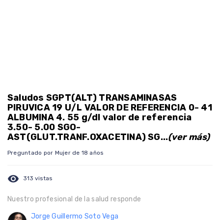
Saludos SGPT(ALT) TRANSAMINASAS
PIRUVICA 19 U/L VALOR DE REFERENCIA 0- 41
ALBUMINA 4. 55 g/dl valor de referencia
3.50- 5.00 SGO-
AST(GLUT.TRANF.OXACETINA) SG...
(ver más)
Preguntado por Mujer de 18 años
visibility
313 vistas
Nuestro profesional de la salud responde
Jorge Guillermo Soto Vega