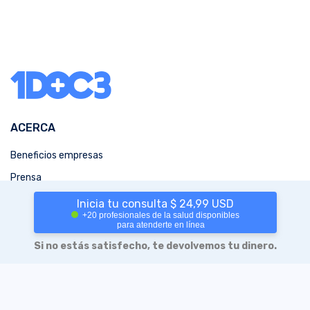
ACERCA
Beneficios empresas
Prensa
MÁS INFORMACIÓN
Inicia tu consulta $ 24,99 USD
+20 profesionales de la salud disponibles
para atenderte en línea
Blog
Si no estás satisfecho, te devolvemos tu dinero.
Políticas de privacidad
Políticas de privacidad (versión html)
Términos y condiciones