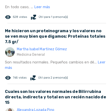
En todo caso, ...
Leer más
remove_red_eye
volunteer_activism
528 vistas
Útil para 1 persona(s)
Me hicieron un proteinograma y los valores no
se ven muy bien que digamos; Proteínas totales
7.5 gr/
Martha Isabel Martínez Gómez
Medicina General
Son resultados normales. Pequeños cambios en dé...
Leer
más
remove_red_eye
volunteer_activism
765 vistas
Útil para 2 persona(s)
Cuales son los valores normales de Bilirrubina
directa, indirecta y total en un recién nacido de
15
Alexandra Lozada Pino