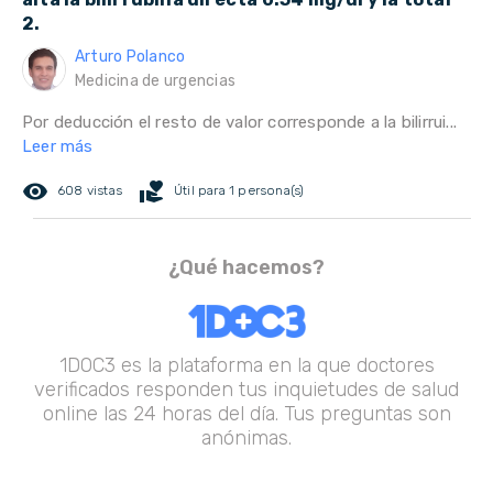
2.
Arturo Polanco
Medicina de urgencias
Por deducción el resto de valor corresponde a la bilirrui...
Leer más
remove_red_eye
volunteer_activism
608 vistas
Útil para 1 persona(s)
¿Qué hacemos?
1DOC3 es la plataforma en la que doctores
verificados responden tus inquietudes de salud
online las 24 horas del día. Tus preguntas son
anónimas.