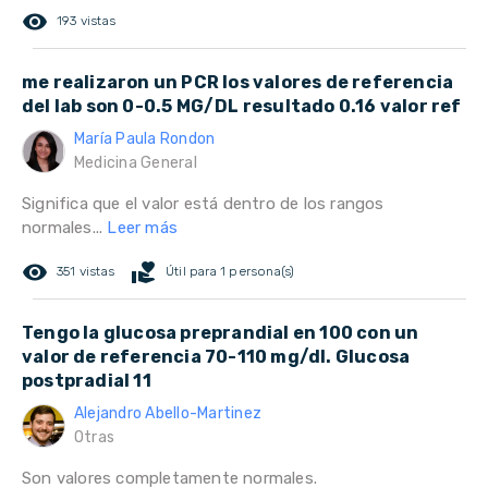
remove_red_eye
193 vistas
me realizaron un PCR los valores de referencia
del lab son 0-0.5 MG/DL resultado 0.16 valor ref
María Paula Rondon
Medicina General
Significa que el valor está dentro de los rangos
normales...
Leer más
remove_red_eye
volunteer_activism
351 vistas
Útil para 1 persona(s)
Tengo la glucosa preprandial en 100 con un
valor de referencia 70-110 mg/dl. Glucosa
postpradial 11
Alejandro Abello-Martinez
Otras
Son valores completamente normales.