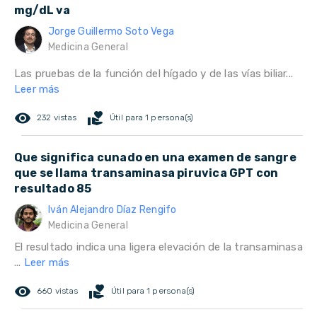
mg/dL va
Jorge Guillermo Soto Vega
Medicina General
Las pruebas de la función del hígado y de las vías biliar...
Leer más
remove_red_eye
volunteer_activism
232 vistas
Útil para 1 persona(s)
Que significa cunado en una examen de sangre
que se llama transaminasa piruvica GPT con
resultado 85
Iván Alejandro Díaz Rengifo
Medicina General
El resultado indica una ligera elevación de la transaminasa
...
Leer más
remove_red_eye
volunteer_activism
660 vistas
Útil para 1 persona(s)