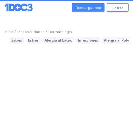
Descargar app
Entrar
Inicio /
Especialidades /
Dermatología
Estrés
Estrés
Alergia al Latex
Infecciones
Alergia al Polvo