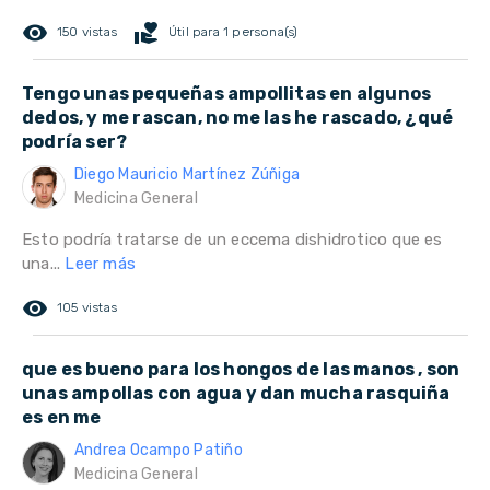
remove_red_eye
volunteer_activism
150 vistas
Útil para 1 persona(s)
Tengo unas pequeñas ampollitas en algunos
dedos, y me rascan, no me las he rascado, ¿qué
podría ser?
Diego Mauricio Martínez Zúñiga
Medicina General
Esto podría tratarse de un eccema dishidrotico que es
una...
Leer más
remove_red_eye
105 vistas
que es bueno para los hongos de las manos , son
unas ampollas con agua y dan mucha rasquiña
es en me
Andrea Ocampo Patiño
Medicina General