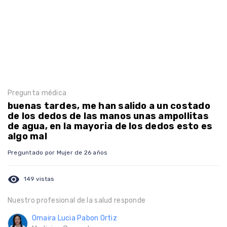
Pregunta médica
buenas tardes, me han salido a un costado
de los dedos de las manos unas ampollitas
de agua, en la mayoria de los dedos esto es
algo mal
Preguntado por Mujer de 26 años
visibility
149 vistas
Nuestro profesional de la salud responde
Omaira Lucia Pabon Ortiz