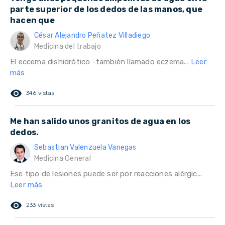
parte superior de los dedos de las manos, que
hacen que
César Alejandro Peñatez Villadiego
Medicina del trabajo
El eccema dishidrótico -también llamado eczema...
Leer
más
remove_red_eye
346 vistas
Me han salido unos granitos de agua en los
dedos.
Sebastian Valenzuela Vanegas
Medicina General
Ese tipo de lesiones puede ser por reacciones alérgic...
Leer más
remove_red_eye
233 vistas