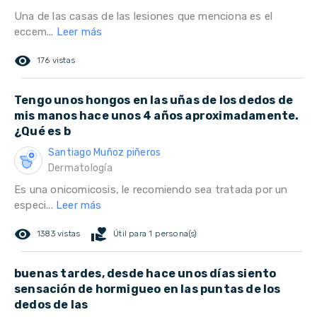
Una de las casas de las lesiones que menciona es el
eccem...
Leer más
remove_red_eye
176 vistas
Tengo unos hongos en las uñas de los dedos de
mis manos hace unos 4 años aproximadamente.
¿Qué es b
Santiago Muñoz piñeros
Dermatología
Es una onicomicosis, le recomiendo sea tratada por un
especi...
Leer más
remove_red_eye
volunteer_activism
1383 vistas
Útil para 1 persona(s)
buenas tardes, desde hace unos días siento
sensación de hormigueo en las puntas de los
dedos de las