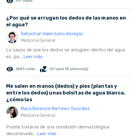
remove_red_eye
931 vistas
¿Por qué se arrugan los dedos de las manos en
el agua?
Sebastian Valenzuela Vanegas
Medicina General
La causa de que los dedos se arruguen dentro del agua
es, pa...
Leer más
remove_red_eye
volunteer_activism
3483 vistas
Útil para 18 persona(s)
Me salen en manos (dedos) y pies (plantas y
entre los dedos) unas bolsitas de agua blanca.
¿cómo las
Maria Berenice Martínez González
Medicina General
Podría tratarse de una condición dermatológica
denominada...
Leer más