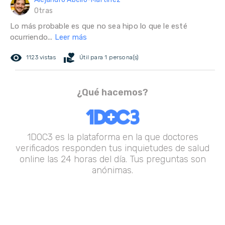
Otras
Lo más probable es que no sea hipo lo que le esté
ocurriendo...
Leer más
remove_red_eye
volunteer_activism
1123 vistas
Útil para 1 persona(s)
¿Qué hacemos?
1DOC3 es la plataforma en la que doctores
verificados responden tus inquietudes de salud
online las 24 horas del día. Tus preguntas son
anónimas.