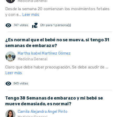
Medicina General
Desde la semana 20 comienzan los movimientos fetales
y con e...
Leer más
remove_red_eye
volunteer_activism
747 vistas
Útil para 1 persona(s)
¿Es normal que el bebé no se mueva, si tengo 31
semanas de embarazo?
Martha Isabel Martínez Gómez
Medicina General
Claro que debe haber preocupación. Se debe acudir de ...
Leer más
remove_red_eye
543 vistas
Tengo 38 Semanas de embarazo y mi bebé se
mueve demasiado, es normal?
Camila Alejandra Angel Pinto