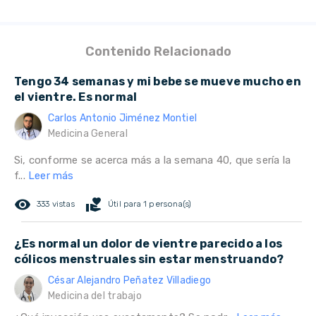
Contenido Relacionado
Tengo 34 semanas y mi bebe se mueve mucho en
el vientre. Es normal
Carlos Antonio Jiménez Montiel
Medicina General
Si, conforme se acerca más a la semana 40, que sería la
f...
Leer más
remove_red_eye
volunteer_activism
333 vistas
Útil para 1 persona(s)
¿Es normal un dolor de vientre parecido a los
cólicos menstruales sin estar menstruando?
César Alejandro Peñatez Villadiego
Medicina del trabajo