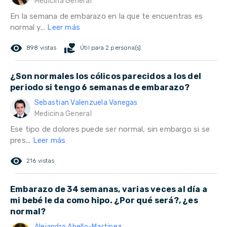
Medicina General
En la semana de embarazo en la que te encuentras es
normal y...
Leer más
remove_red_eye
volunteer_activism
898 vistas
Útil para 2 persona(s)
¿Son normales los cólicos parecidos a los del
periodo si tengo 6 semanas de embarazo?
Sebastian Valenzuela Vanegas
Medicina General
Ese tipo de dolores puede ser normal, sin embargo si se
pres...
Leer más
remove_red_eye
216 vistas
Embarazo de 34 semanas, varias veces al día a
mi bebé le da como hipo. ¿Por qué será?, ¿es
normal?
Alejandro Abello-Martinez