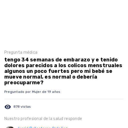
Pregunta médica
tengo 34 semanas de embarazo y e tenido
dolores parecidos a los colicos menstruales
algunos un poco fuertes pero mi bebé se
mueve normal, es normal o debería
preocuparme?
Preguntado por Mujer de 19 años
visibility
878 vistas
Nuestro profesional de la salud responde