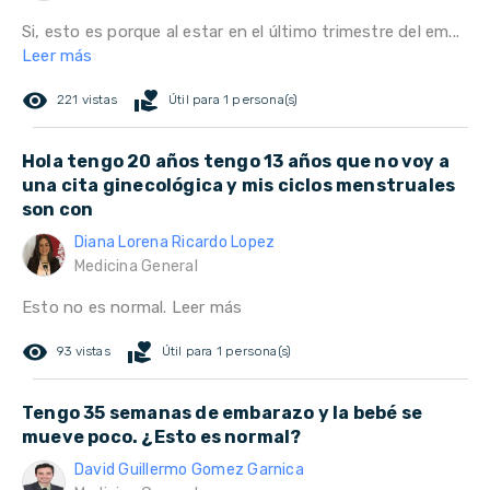
Si, esto es porque al estar en el último trimestre del em...
Leer más
remove_red_eye
volunteer_activism
221 vistas
Útil para 1 persona(s)
Hola tengo 20 años tengo 13 años que no voy a
una cita ginecológica y mis ciclos menstruales
son con
Diana Lorena Ricardo Lopez
Medicina General
Esto no es normal.
Leer más
remove_red_eye
volunteer_activism
93 vistas
Útil para 1 persona(s)
Tengo 35 semanas de embarazo y la bebé se
mueve poco. ¿Esto es normal?
David Guillermo Gomez Garnica