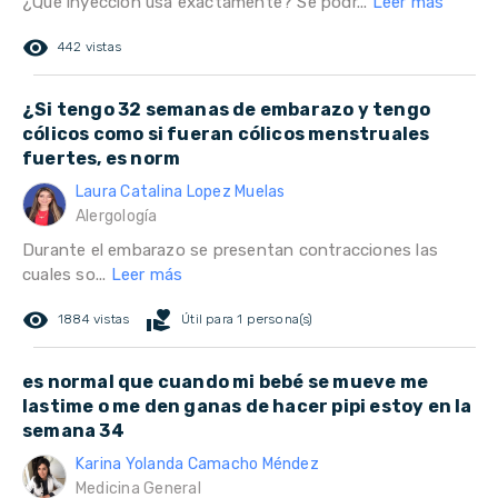
¿Qué inyección usa exactamente? Se podr...
Leer más
remove_red_eye
442 vistas
¿Si tengo 32 semanas de embarazo y tengo
cólicos como si fueran cólicos menstruales
fuertes, es norm
Laura Catalina Lopez Muelas
Alergología
Durante el embarazo se presentan contracciones las
cuales so...
Leer más
remove_red_eye
volunteer_activism
1884 vistas
Útil para 1 persona(s)
es normal que cuando mi bebé se mueve me
lastime o me den ganas de hacer pipi estoy en la
semana 34
Karina Yolanda Camacho Méndez
Medicina General