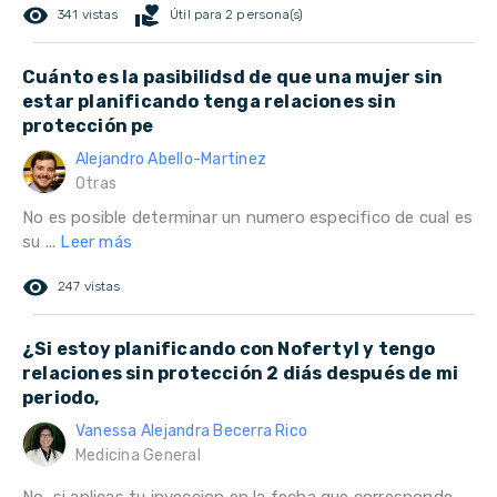
remove_red_eye
volunteer_activism
341 vistas
Útil para 2 persona(s)
Cuánto es la pasibilidsd de que una mujer sin
estar planificando tenga relaciones sin
protección pe
Alejandro Abello-Martinez
Otras
No es posible determinar un numero especifico de cual es
su ...
Leer más
remove_red_eye
247 vistas
¿Si estoy planificando con Nofertyl y tengo
relaciones sin protección 2 diás después de mi
periodo,
Vanessa Alejandra Becerra Rico
Medicina General