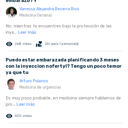
embarazo? Y
Vanessa Alejandra Becerra Rico
Medicina General
No, mientras te encuentres bajo la protección de las
inye...
Leer más
remove_red_eye
volunteer_activism
268 vistas
Útil para 1 persona(s)
Puedo estar embarazada planificando 3 meses
con la inyeccion nofertyl? Tengo un poco temor
ya que tu
Arturo Polanco
Medicina de urgencias
Es muy poco probable, en medicina siempre hablamos de
pro...
Leer más
remove_red_eye
400 vistas