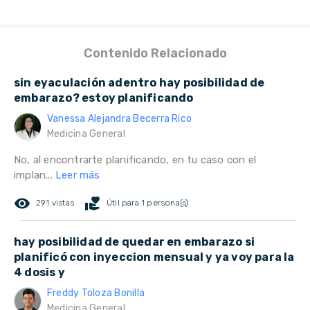
Contenido Relacionado
sin eyaculación adentro hay posibilidad de
embarazo? estoy planificando
Vanessa Alejandra Becerra Rico
Medicina General
No, al encontrarte planificando, en tu caso con el
implan...
Leer más
remove_red_eye
volunteer_activism
291 vistas
Útil para 1 persona(s)
hay posibilidad de quedar en embarazo si
planificó con inyeccion mensual y ya voy para la
4 dosis y
Freddy Toloza Bonilla
Medicina General