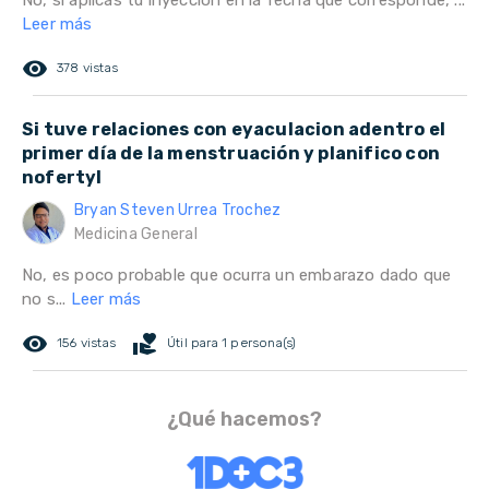
No, si aplicas tu inyeccion en la fecha que corresponde, ...
Leer más
remove_red_eye
378 vistas
Si tuve relaciones con eyaculacion adentro el
primer día de la menstruación y planifico con
nofertyl
Bryan Steven Urrea Trochez
Medicina General
No, es poco probable que ocurra un embarazo dado que
no s...
Leer más
remove_red_eye
volunteer_activism
156 vistas
Útil para 1 persona(s)
¿Qué hacemos?