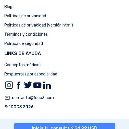
Blog
Políticas de privacidad
Políticas de privacidad (versión html)
Términos y condiciones
Política de seguridad
LINKS DE AYUDA
Conceptos médicos
Respuestas por especialidad
mail_outline
contacto@1doc3.com
© 1DOC3 2026
Inicia tu consulta $ 24,99 USD