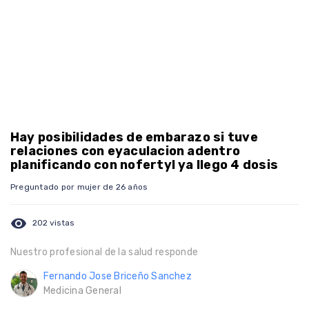
Hay posibilidades de embarazo si tuve
relaciones con eyaculacion adentro
planificando con nofertyl ya llego 4 dosis
Preguntado por mujer de 26 años
visibility
202 vistas
Nuestro profesional de la salud responde
Fernando Jose Briceño Sanchez
Medicina General