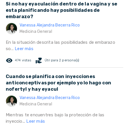
Si no hay eyaculación dentro de la vagina y se
esta planificando hay posibilidades de
embarazo?
Vanessa Alejandra Becerra Rico
Medicina General
En la situación descrita las posibilidades de embarazo
so...
Leer más
remove_red_eye
volunteer_activism
474 vistas
Útil para 2 persona(s)
Cuando se planifica con inyecciones
anticonceptivas por ejemplo yo lo hago con
nofertyl y hay eyacul
Vanessa Alejandra Becerra Rico
Medicina General
Mientras te encuentres bajo la protección de las
inyeccio...
Leer más