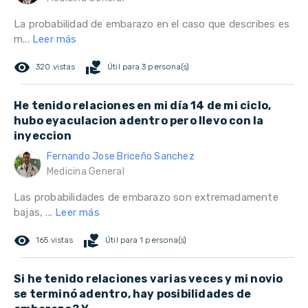
La probabilidad de embarazo en el caso que describes es
m...
Leer más
remove_red_eye
volunteer_activism
320 vistas
Útil para 3 persona(s)
He tenido relaciones en mi día 14 de mi ciclo,
hubo eyaculacion adentro pero llevo con la
inyeccion
Fernando Jose Briceño Sanchez
Medicina General
Las probabilidades de embarazo son extremadamente
bajas, ...
Leer más
remove_red_eye
volunteer_activism
165 vistas
Útil para 1 persona(s)
Si he tenido relaciones varias veces y mi novio
se terminó adentro, hay posibilidades de