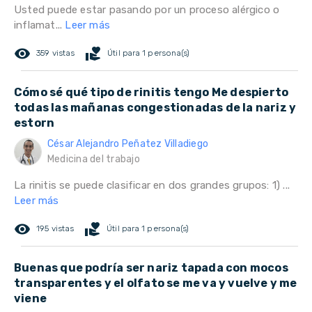
Usted puede estar pasando por un proceso alérgico o
inflamat...
Leer más
remove_red_eye
volunteer_activism
359 vistas
Útil para 1 persona(s)
Cómo sé qué tipo de rinitis tengo Me despierto
todas las mañanas congestionadas de la nariz y
estorn
César Alejandro Peñatez Villadiego
Medicina del trabajo
La rinitis se puede clasificar en dos grandes grupos: 1) ...
Leer más
remove_red_eye
volunteer_activism
195 vistas
Útil para 1 persona(s)
Buenas que podría ser nariz tapada con mocos
transparentes y el olfato se me va y vuelve y me
viene