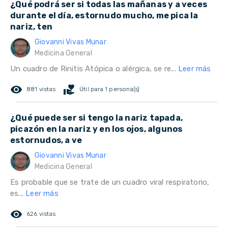
¿Qué podrá ser si todas las mañanas y a veces
durante el día, estornudo mucho, me pica la
nariz, ten
Giovanni Vivas Munar
Medicina General
Un cuadro de Rinitis Atópica o alérgica, se re...
Leer más
remove_red_eye
volunteer_activism
881 vistas
Útil para 1 persona(s)
¿Qué puede ser si tengo la nariz tapada,
picazón en la nariz y en los ojos, algunos
estornudos, a ve
Giovanni Vivas Munar
Medicina General
Es probable que se trate de un cuadro viral respiratorio,
es...
Leer más
remove_red_eye
626 vistas