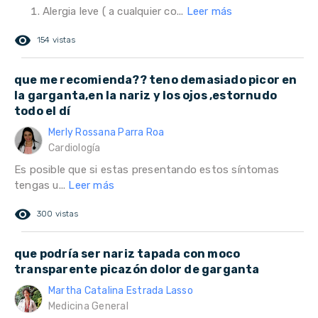
Alergia leve ( a cualquier co...
Leer más
remove_red_eye
154 vistas
que me recomienda?? teno demasiado picor en
la garganta,en la nariz y los ojos ,estornudo
todo el dí
Merly Rossana Parra Roa
Cardiología
Es posible que si estas presentando estos síntomas
tengas u...
Leer más
remove_red_eye
300 vistas
que podría ser nariz tapada con moco
transparente picazón dolor de garganta
Martha Catalina Estrada Lasso
Medicina General