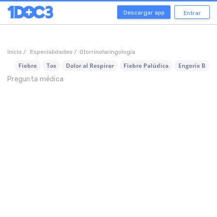
Descargar app
Entrar
Inicio /
Especialidades /
Otorrinolaringología
Fiebre
Tos
Dolor al Respirar
Fiebre Palúdica
Engerix B
Pregunta médica