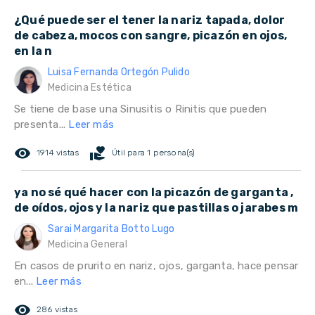
¿Qué puede ser el tener la nariz tapada, dolor
de cabeza, mocos con sangre, picazón en ojos,
en la n
Luisa Fernanda Ortegón Pulido
Medicina Estética
Se tiene de base una Sinusitis o Rinitis que pueden
presenta...
Leer más
remove_red_eye
volunteer_activism
1914 vistas
Útil para 1 persona(s)
ya no sé qué hacer con la picazón de garganta ,
de oídos, ojos y la nariz que pastillas o jarabes m
Sarai Margarita Botto Lugo
Medicina General
En casos de prurito en nariz, ojos, garganta, hace pensar
en...
Leer más
remove_red_eye
286 vistas