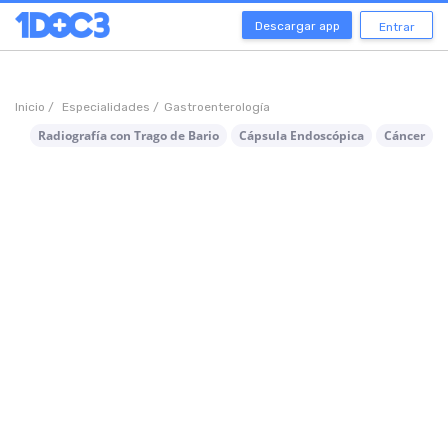
Descargar app
Entrar
Inicio /
Especialidades /
Gastroenterología
Radiografía con Trago de Bario
Cápsula Endoscópica
Cáncer