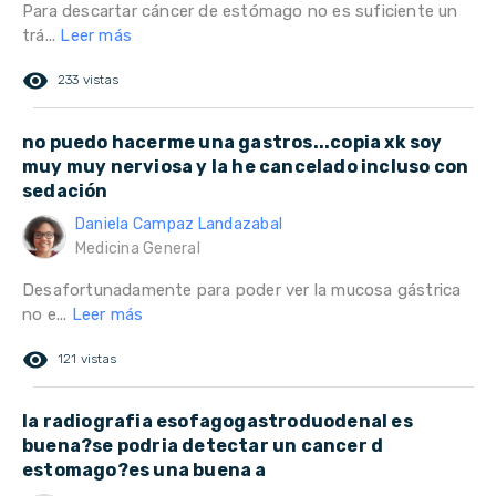
Para descartar cáncer de estómago no es suficiente un
trá...
Leer más
remove_red_eye
233 vistas
no puedo hacerme una gastros...copia xk soy
muy muy nerviosa y la he cancelado incluso con
sedación
Daniela Campaz Landazabal
Medicina General
Desafortunadamente para poder ver la mucosa gástrica
no e...
Leer más
remove_red_eye
121 vistas
la radiografia esofagogastroduodenal es
buena?se podria detectar un cancer d
estomago?es una buena a