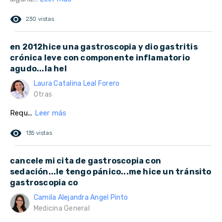
remove_red_eye
230 vistas
en 2012hice una gastroscopia y dio gastritis
crónica leve con componente inflamatorio
agudo...la hel
Laura Catalina Leal Forero
Otras
Requ...
Leer más
remove_red_eye
135 vistas
cancele mi cita de gastroscopia con
sedación...le tengo pánico...me hice un tránsito
gastroscopia co
Camila Alejandra Angel Pinto
Medicina General