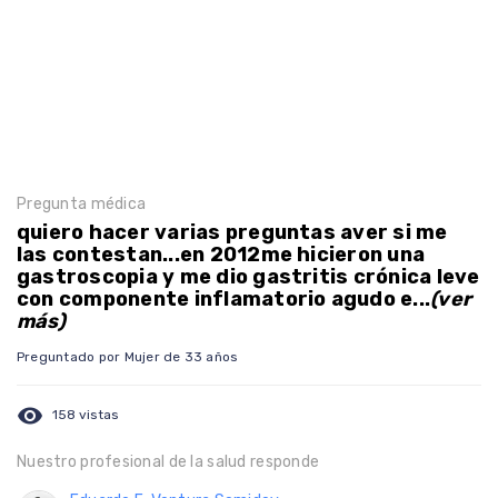
Pregunta médica
quiero hacer varias preguntas aver si me
las contestan...en 2012me hicieron una
gastroscopia y me dio gastritis crónica leve
con componente inflamatorio agudo e...
(ver
más)
Preguntado por Mujer de 33 años
visibility
158 vistas
Nuestro profesional de la salud responde