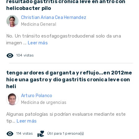
resultado gastritis crónica leve en antro con
helicobacter pilo
Christian Ariana Cea Hernandez
Medicina General
No. Un tránsito esofagogastroduodenal solo da una
imagen ...
Leer más
remove_red_eye
104 vistas
tengo ardores d garganta y reflujo...en 2012me
hice una gastro y dio gastritis cronica leve con
heli
Arturo Polanco
Medicina de urgencias
Algunas patologías si podrían evaluarse mediante este
tip...
Leer más
remove_red_eye
volunteer_activism
114 vistas
Útil para 1 persona(s)