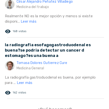
César Alejandro Peñatez Villadiego
Medicina del trabajo
Realmente NO es la mejor opción y menos si existe
disponi...
Leer más
remove_red_eye
168 vistas
la radiografia esofagogastroduodenal es
buena?se podria detectar un cancer d
estomago?es una buena a
Tomasa Dolores Gutierrez Cure
Medicina General
La radiografía gastroduodenal es buena, por ejemplo
para ...
Leer más
remove_red_eye
162 vistas