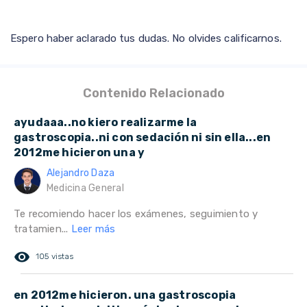
Espero haber aclarado tus dudas. No olvides calificarnos.
Contenido Relacionado
ayudaaa..no kiero realizarme la
gastroscopia..ni con sedación ni sin ella...en
2012me hicieron una y
Alejandro Daza
Medicina General
Te recomiendo hacer los exámenes, seguimiento y
tratamien...
Leer más
remove_red_eye
105 vistas
en 2012me hicieron. una gastroscopia