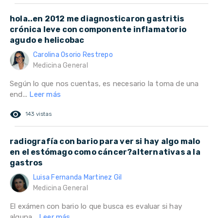
hola..en 2012 me diagnosticaron gastritis
crónica leve con componente inflamatorio
agudo e helicobac
Carolina Osorio Restrepo
Medicina General
Según lo que nos cuentas, es necesario la toma de una
end...
Leer más
remove_red_eye
143 vistas
radiografía con bario para ver si hay algo malo
en el estómago como cáncer?alternativas a la
gastros
Luisa Fernanda Martinez Gil
Medicina General
El exámen con bario lo que busca es evaluar si hay
alguna...
Leer más