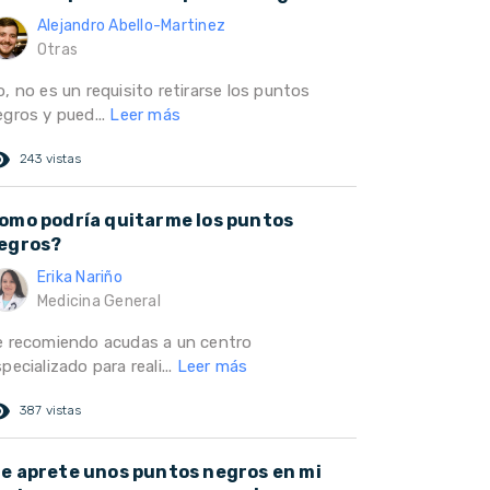
Alejandro Abello-Martinez
Otras
, no es un requisito retirarse los puntos
egros y pued...
Leer más
ed_eye
243 vistas
omo podría quitarme los puntos
egros?
Erika Nariño
Medicina General
e recomiendo acudas a un centro
pecializado para reali...
Leer más
ed_eye
387 vistas
e aprete unos puntos negros en mi