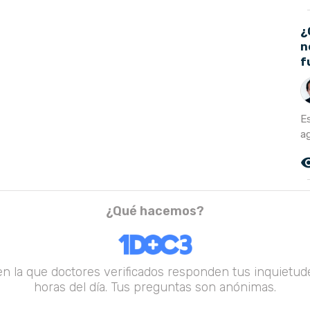
¿
n
f
E
ag
remove_r
¿Qué hacemos?
en la que doctores verificados responden tus inquietude
horas del día. Tus preguntas son anónimas.