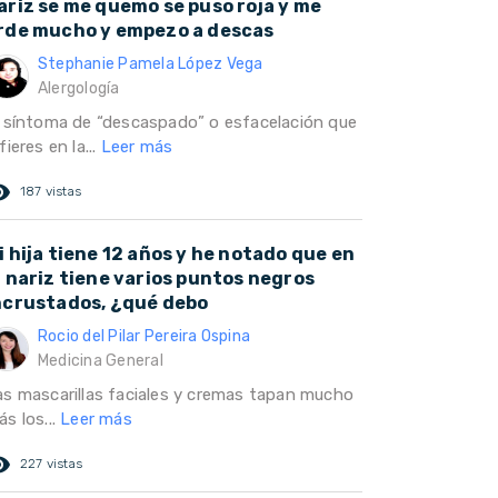
ariz se me quemo se puso roja y me
rde mucho y empezo a descas
Stephanie Pamela López Vega
Alergología
l síntoma de “descaspado” o esfacelación que
fieres en la...
Leer más
ed_eye
187 vistas
i hija tiene 12 años y he notado que en
a nariz tiene varios puntos negros
ncrustados, ¿qué debo
Rocio del Pilar Pereira Ospina
Medicina General
as mascarillas faciales y cremas tapan mucho
s los...
Leer más
ed_eye
227 vistas