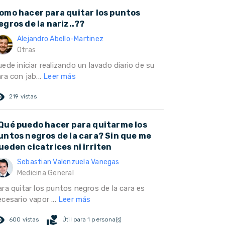
omo hacer para quitar los puntos
egros de la nariz..??
Alejandro Abello-Martinez
Otras
ede iniciar realizando un lavado diario de su
ra con jab...
Leer más
ed_eye
219 vistas
Qué puedo hacer para quitarme los
untos negros de la cara? Sin que me
ueden cicatrices ni irriten
Sebastian Valenzuela Vanegas
Medicina General
ara quitar los puntos negros de la cara es
cesario vapor ...
Leer más
ed_eye
volunteer_activism
600 vistas
Útil para 1 persona(s)