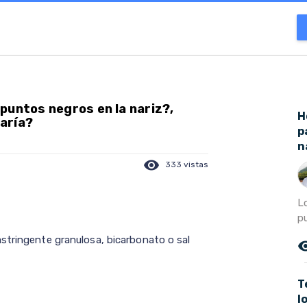
puntos negros en la nariz?,
H
aría?
p
n
visibility
333 vistas
L
pu
stringente granulosa, bicarbonato o sal
remove_r
T
l