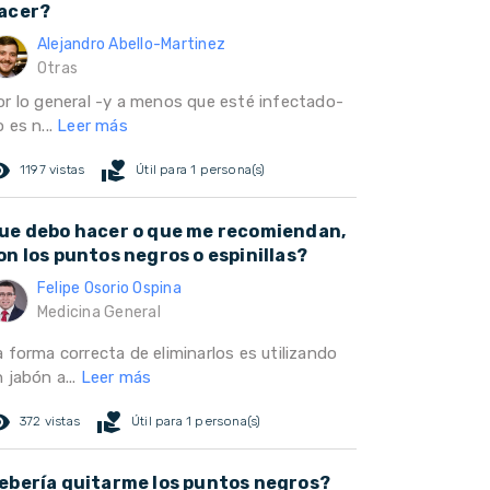
acer?
Alejandro Abello-Martinez
Otras
or lo general -y a menos que esté infectado-
 es n...
Leer más
ed_eye
volunteer_activism
1197 vistas
Útil para 1 persona(s)
ue debo hacer o que me recomiendan,
on los puntos negros o espinillas?
Felipe Osorio Ospina
Medicina General
a forma correcta de eliminarlos es utilizando
 jabón a...
Leer más
ed_eye
volunteer_activism
372 vistas
Útil para 1 persona(s)
ebería quitarme los puntos negros?