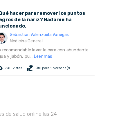
Qué hacer para remover los puntos
egros de la nariz? Nada me ha
uncionado.
Sebastian Valenzuela Vanegas
Medicina General
s recomendable lavar la cara con abundante
ua y jabón, pu...
Leer más
ed_eye
volunteer_activism
640 vistas
Útil para 1 persona(s)
s de salud online las 24