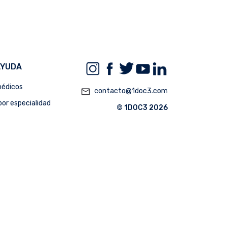
AYUDA
édicos
mail_outline
contacto@1doc3.com
or especialidad
© 1DOC3 2026