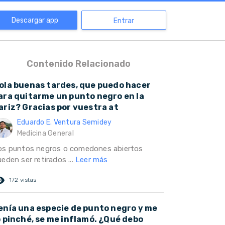
Descargar app
Entrar
Contenido Relacionado
ola buenas tardes, que puedo hacer
ara quitarme un punto negro en la
ariz? Gracias por vuestra at
Eduardo E. Ventura Semidey
Medicina General
os puntos negros o comedones abiertos
eden ser retirados ...
Leer más
ed_eye
172 vistas
enía una especie de punto negro y me
o pinché, se me inflamó. ¿Qué debo