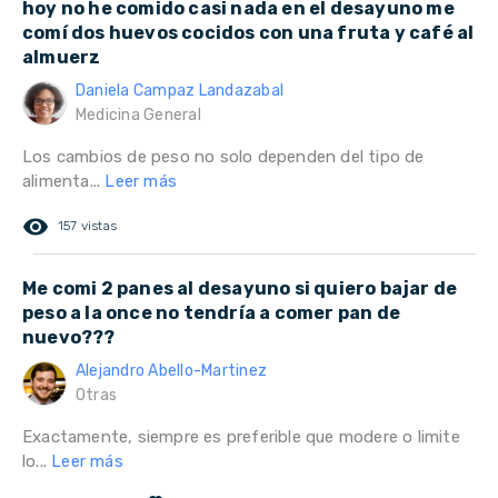
hoy no he comido casi nada en el desayuno me
comí dos huevos cocidos con una fruta y café al
almuerz
Daniela Campaz Landazabal
Medicina General
Los cambios de peso no solo dependen del tipo de
alimenta...
Leer más
remove_red_eye
157 vistas
Me comi 2 panes al desayuno si quiero bajar de
peso a la once no tendría a comer pan de
nuevo???
Alejandro Abello-Martinez
Otras
Exactamente, siempre es preferible que modere o limite
lo...
Leer más