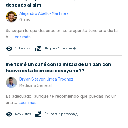
después al alm
Alejandro Abello-Martinez
Otras
Si, segun lo que describe en su pregunta tuvo una dieta
b...
Leer más
remove_red_eye
volunteer_activism
181 vistas
Útil para 1 persona(s)
me tomé un café con la mitad de un pan con
huevo está bien ese desayuno??
Bryan Steven Urrea Trochez
Medicina General
Es adecuado, aunque te recomiendo que puedas incluir
una ...
Leer más
remove_red_eye
volunteer_activism
423 vistas
Útil para 3 persona(s)