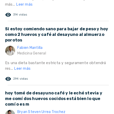
más...
Leer más
remove_red_eye
314 vistas
Si estoy comiendo sano para bajar de peso y hoy
como 2 huevos y café al desayuno al almuerzo
porotos
Fabien Mantilla
Medicina General
Es una dieta bastante estricta y seguramente obtendrá
res...
Leer más
remove_red_eye
294 vistas
hoy tomé de desayuno café y le eché stevia y
me comí dos huevos cocidos está bien lo que
comí o es m
Bryan Steven Urrea Trochez