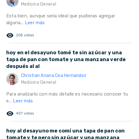
Medicina General
Esta bien, aunque sería ideal que pudieras agregar
alguna...
Leer más
remove_red_eye
205 vistas
hoy en el desayuno tomé te sin azúcar y una
tapa de pan con tomate y una manzana verde
después al al
Christian Ariana Cea Hernandez
Medicina General
Para analizarlo con más detalle es necesario conocer tu
e...
Leer más
remove_red_eye
407 vistas
hoy al desayuno me comí una tapa de pan con
tomate y te pero sin azúcar y una manzana