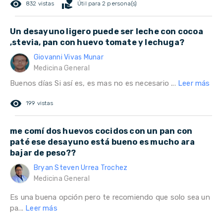
remove_red_eye
volunteer_activism
832 vistas
Útil para 2 persona(s)
Un desayuno ligero puede ser leche con cocoa
,stevia, pan con huevo tomate y lechuga?
Giovanni Vivas Munar
Medicina General
Buenos días Si así es, es mas no es necesario ...
Leer más
remove_red_eye
199 vistas
me comí dos huevos cocidos con un pan con
paté ese desayuno está bueno es mucho ara
bajar de peso??
Bryan Steven Urrea Trochez
Medicina General
Es una buena opción pero te recomiendo que solo sea un
pa...
Leer más