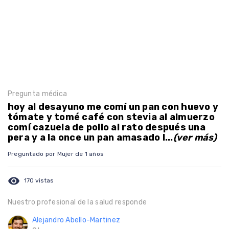
Pregunta médica
hoy al desayuno me comí un pan con huevo y
tómate y tomé café con stevia al almuerzo
comí cazuela de pollo al rato después una
pera y a la once un pan amasado l...
(ver más)
Preguntado por Mujer de 1 años
visibility
170 vistas
Nuestro profesional de la salud responde
Alejandro Abello-Martinez