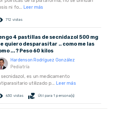
r politicas de la plataforma, no se brindan
sis ni fo...
Leer más
ed_eye
712 vistas
engo 4 pastillas de secnidazol 500 mg
e quiero desparasitar .. como me las
omo ...? Peso 60 kilos
Hardenson Rodríguez González
Pediatría
l secnidazol, es un medicamento
tiparasitario utilizado p...
Leer más
ed_eye
volunteer_activism
630 vistas
Útil para 1 persona(s)