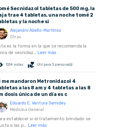
omé Secnidazol tabletas de 500 mg, la
aja trae 4 tabletas, una noche tomé 2
abletas y la noche si
Alejandro Abello-Martinez
Otras
sta es la forma en la que se recomienda la
oma de secnidaz...
Leer más
ed_eye
volunteer_activism
1334 vistas
Útil para 3 persona(s)
i me mandaron Metronidazol 4
abletas a las 8 am y 4 tabletas a las 8
m dosis única de un día es c
Eduardo E. Ventura Semidey
Medicina General
ara establecer si el tratamiento brindado se
usta a las p...
Leer más