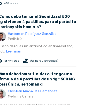
ed_eye
484 vistas
Cómo debo tomar el Secnidazol 500
g si vienen 4 pastillas, para el parásito
lastocystis hominis?
Hardenson Rodríguez González
Pediatría
 Secnidazol es un antibiótico antiparasitario,
 d...
Leer más
ed_eye
volunteer_activism
6679 vistas
Útil para 2 persona(s)
ómo debo tomar tinidazol tengo una
órmula de 4 pastillas de un 1g * 500 MG
osis única, se toman d
Christian Ariana Cea Hernandez
Medicina General