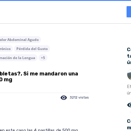
olor Abdominal Agudo
rónico
Pérdida del Gusto
C
t
amación de la Lengua
+5
ú
bletas?, Si me mandaron una
00 mg
E
ún
visibility
3212 vistas
remove_r
C
m
en este caso las 4 pastillas de 500 mg