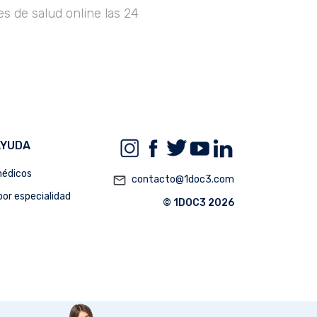
s de salud online las 24
AYUDA
édicos
mail_outline
contacto@1doc3.com
or especialidad
© 1DOC3 2026