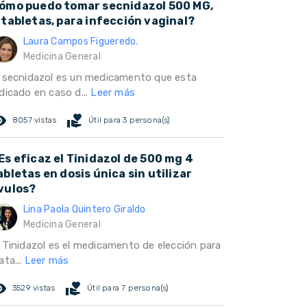
ómo puedo tomar secnidazol 500 MG,
 tabletas, para infección vaginal?
Laura Campos Figueredo.
Medicina General
l secnidazol es un medicamento que esta
dicado en caso d...
Leer más
ed_eye
volunteer_activism
8057 vistas
Útil para 3 persona(s)
Es eficaz el Tinidazol de 500 mg 4
abletas en dosis única sin utilizar
vulos?
Lina Paola Quintero Giraldo
Medicina General
l Tinidazol es el medicamento de elección para
ata...
Leer más
ed_eye
volunteer_activism
3529 vistas
Útil para 7 persona(s)