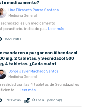
ste medicamento?
Lina Elizabeth Porras Santana
Medicina General
l secnidazol es un medicamento
tiparasitario, indicado pa...
Leer más
ed_eye
4009 vistas
e mandaron a purgar con Albendazol
00 mg, 2 tabletas, y Secnidazol 500
g, 4 tabletas. ¿Cada cuánt
Jorge Javier Machado Santos
Medicina General
n realidad con las 4 tabletas de Secnidazol es
ficiente. ...
Leer más
ed_eye
volunteer_activism
8681 vistas
Útil para 5 persona(s)