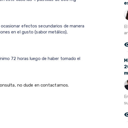
e
 ocasionar efectos secundarios de manera
E
ones en el gusto (sabor metálico),
an
remove_r
mínimo 72 horas luego de haber tomado el
M
2
m
 consulta, no dude en contactarnos.
E
su
remove_r