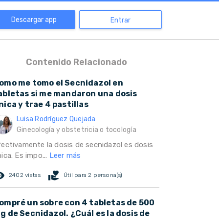
Descargar app
Entrar
Contenido Relacionado
omo me tomo el Secnidazol en
abletas si me mandaron una dosis
nica y trae 4 pastillas
Luisa Rodríguez Quejada
Ginecología y obstetricia o tocología
fectivamente la dosis de secnidazol es dosis
ica. Es impo...
Leer más
ed_eye
volunteer_activism
2402 vistas
Útil para 2 persona(s)
ompré un sobre con 4 tabletas de 500
g de Secnidazol. ¿Cuál es la dosis de