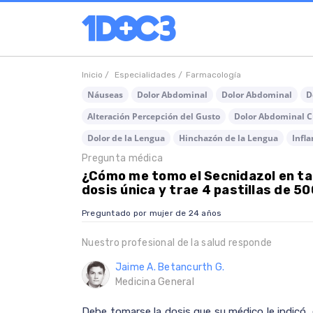
Inicio /
Especialidades /
Farmacología
Náuseas
Dolor Abdominal
Dolor Abdominal
D
Alteración Percepción del Gusto
Dolor Abdominal C
Dolor de la Lengua
Hinchazón de la Lengua
Infl
Pregunta médica
¿Cómo me tomo el Secnidazol en ta
dosis única y trae 4 pastillas de 5
Preguntado por mujer de 24 años
Nuestro profesional de la salud responde
Jaime A. Betancurth G.
Medicina General
Debe tomarse la dosis que su médico le indicó, 