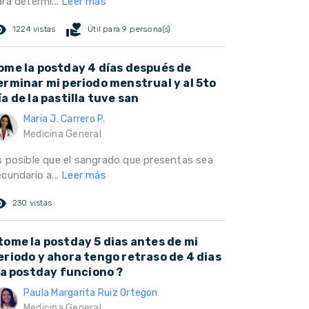
ra determi...
Leer más
ed_eye
volunteer_activism
1224 vistas
Útil para 9 persona(s)
ome la postday 4 días después de
erminar mi periodo menstrual y al 5to
ía de la pastilla tuve san
Maria J. Carrero P.
Medicina General
s posible que el sangrado que presentas sea
cundario a...
Leer más
ed_eye
230 vistas
tome la postday 5 dias antes de mi
eriodo y ahora tengo retraso de 4 dias
 la postday funciono ?
Paula Margarita Ruiz Ortegon
Medicina General