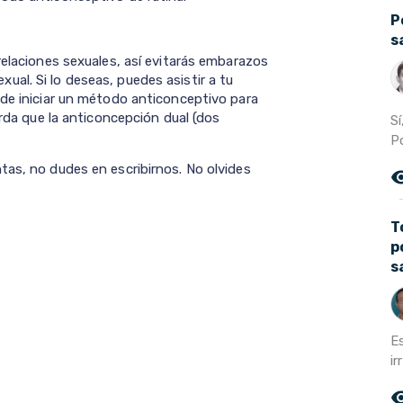
P
s
relaciones sexuales, así evitarás embarazos
al. Si lo deseas, puedes asistir a tu
 de iniciar un método anticonceptivo para
erda que la anticoncepción dual (dos
S
P
tas, no dudes en escribirnos. No olvides
remove_r
T
p
s
E
ir
remove_r