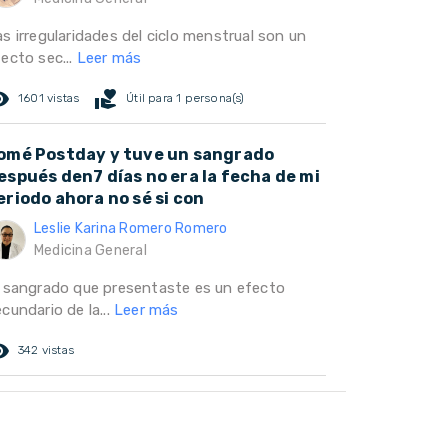
s irregularidades del ciclo menstrual son un
ecto sec...
Leer más
ed_eye
volunteer_activism
1601 vistas
Útil para 1 persona(s)
omé Postday y tuve un sangrado
espués den7 días no era la fecha de mi
eriodo ahora no sé si con
Leslie Karina Romero Romero
Medicina General
l sangrado que presentaste es un efecto
cundario de la...
Leer más
ed_eye
342 vistas