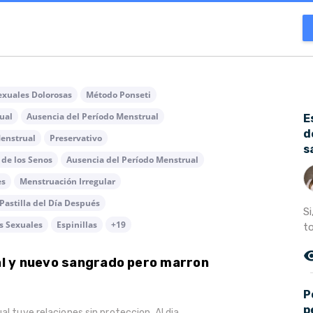
exuales Dolorosas
Método Ponseti
ual
Ausencia del Período Menstrual
E
d
enstrual
Preservativo
s
 de los Senos
Ausencia del Período Menstrual
es
Menstruación Irregular
Pastilla del Día Después
S
s Sexuales
Espinillas
+19
t
remove_r
l y nuevo sangrado pero marron
P
p
al tuve relaciones sin proteccion. Al dia