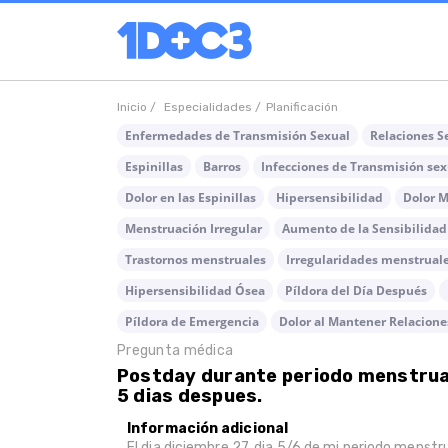
Inicio /
Especialidades /
Planificación
Enfermedades de Transmisión Sexual
Relaciones S
Espinillas
Barros
Infecciones de Transmisión sex
Dolor en las Espinillas
Hipersensibilidad
Dolor M
Menstruación Irregular
Aumento de la Sensibilidad
Trastornos menstruales
Irregularidades menstrual
Hipersensibilidad Ósea
Píldora del Día Después
Píldora de Emergencia
Dolor al Mantener Relacione
Pregunta médica
Postday durante periodo menstrua
5 dias despues.
Información adicional
El dia diciembre 27, dia 5/6 de mi periodo menstru