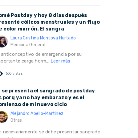
omé Postday y hoy 8 días después
resenté cólicos menstruales y un flujo
e color marrón. El sangra
Laura Cristina Montoya Hurtado
Medicina General
l anticonceptivo de emergencia por su
mportante carga horm...
Leer más
ed_eye
635 vistas
i se presenta el sangrado de postday
s porq ya no hay embarazo y es el
omienzo de mi nuevo ciclo
Alejandro Abello-Martinez
Otras
o necesariamente se debe presentar sangrado