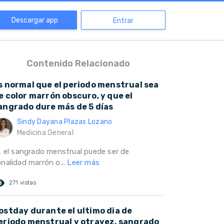
Descargar app
Entrar
Contenido Relacionado
s normal que el periodo menstrual sea
e color marrón obscuro, y que el
angrado dure más de 5 días
Sindy Dayana Plazas Lozano
Medicina General
i, el sangrado menstrual puede ser de
onalidad marrón o...
Leer más
ed_eye
271 vistas
ostday durante el ultimo dia de
eriodo menstrual y otravez, sangrado