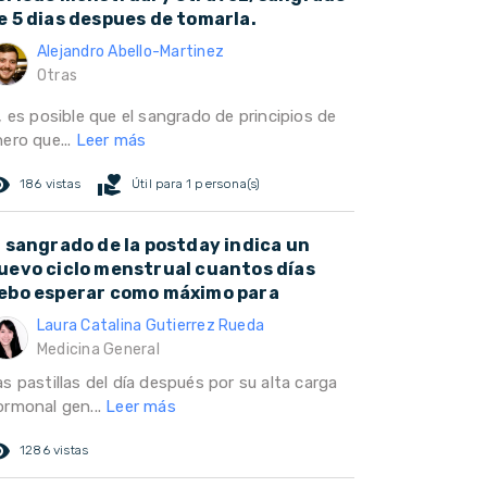
e 5 dias despues de tomarla.
Alejandro Abello-Martinez
Otras
, es posible que el sangrado de principios de
ero que...
Leer más
ed_eye
volunteer_activism
186 vistas
Útil para 1 persona(s)
l sangrado de la postday indica un
uevo ciclo menstrual cuantos días
ebo esperar como máximo para
Laura Catalina Gutierrez Rueda
Medicina General
s pastillas del día después por su alta carga
ormonal gen...
Leer más
ed_eye
1286 vistas