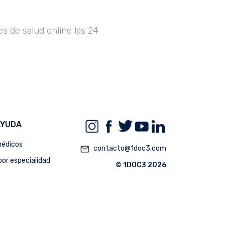
s de salud online las 24
AYUDA
édicos
mail_outline
contacto@1doc3.com
or especialidad
© 1DOC3 2026