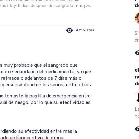
d
 Postday. 5 dias despues un sangrado ma...
(ver
visibility
472 vistas
Si
en
remove_r
es muy probable que el sangrado que
e
fecto secundario del medicamento, ya que
n
 retrasos o adelantos de 7 días más o
d
persensibilidad en los senos, entre otros.
e tomaste la pastilla de emergencia entre
ual de riesgo, por lo que su efectividad es
La
h
remove_r
erdiendo su efectividad entre más la
odo anticonceptivo de rutina.