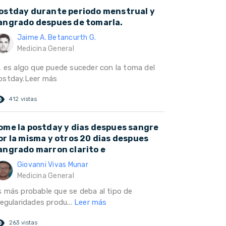
ostday durante periodo menstrual y
angrado despues de tomarla.
Jaime A. Betancurth G.
Medicina General
í, es algo que puede suceder con la toma del
ostday.Leer más
ed_eye
412 vistas
ome la postday y dias despues sangre
or la misma y otros 20 dias despues
angrado marron clarito e
Giovanni Vivas Munar
Medicina General
s más probable que se deba al tipo de
regularidades produ...
Leer más
ed_eye
263 vistas