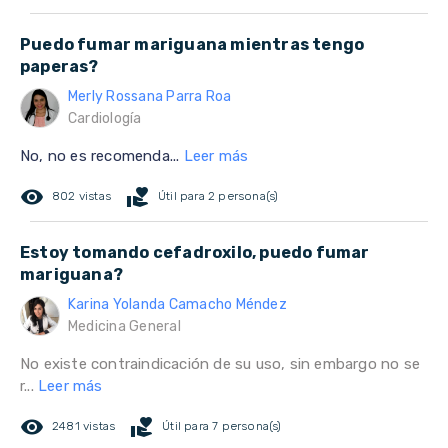
Puedo fumar mariguana mientras tengo
paperas?
Merly Rossana Parra Roa
Cardiología
No, no es recomenda...
Leer más
remove_red_eye
volunteer_activism
802 vistas
Útil para 2 persona(s)
Estoy tomando cefadroxilo, puedo fumar
mariguana?
Karina Yolanda Camacho Méndez
Medicina General
No existe contraindicación de su uso, sin embargo no se
r...
Leer más
remove_red_eye
volunteer_activism
2481 vistas
Útil para 7 persona(s)