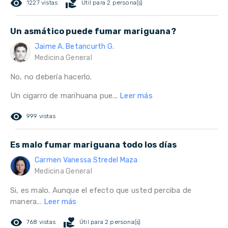
remove_red_eye
volunteer_activism
1227 vistas
Útil para 2 persona(s)
Un asmático puede fumar mariguana?
Jaime A. Betancurth G.
Medicina General
No, no debería hacerlo.
Un cigarro de marihuana pue...
Leer más
remove_red_eye
999 vistas
Es malo fumar mariguana todo los días
Carmen Vanessa Stredel Maza
Medicina General
Si, es malo. Aunque el efecto que usted perciba de
manera...
Leer más
remove_red_eye
volunteer_activism
768 vistas
Útil para 2 persona(s)