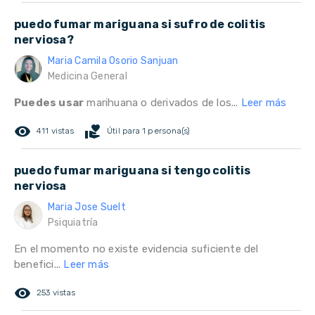
puedo fumar mariguana si sufro de colitis
nerviosa?
Maria Camila Osorio Sanjuan
Medicina General
Puedes usar
marihuana o derivados de los...
Leer más
remove_red_eye
volunteer_activism
411 vistas
Útil para 1 persona(s)
puedo fumar mariguana si tengo colitis
nerviosa
Maria Jose Suelt
Psiquiatría
En el momento no existe evidencia suficiente del
benefici...
Leer más
remove_red_eye
253 vistas