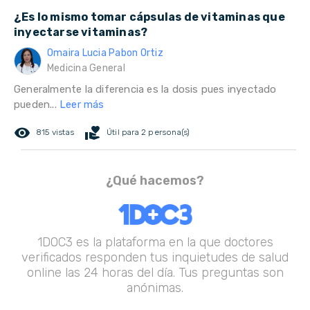
¿Es lo mismo tomar cápsulas de vitaminas que
inyectarse vitaminas?
Omaira Lucia Pabon Ortiz
Medicina General
Generalmente la diferencia es la dosis pues inyectado
pueden...
Leer más
remove_red_eye
volunteer_activism
815 vistas
Útil para 2 persona(s)
¿Qué hacemos?
1DOC3 es la plataforma en la que doctores
verificados responden tus inquietudes de salud
online las 24 horas del día. Tus preguntas son
anónimas.