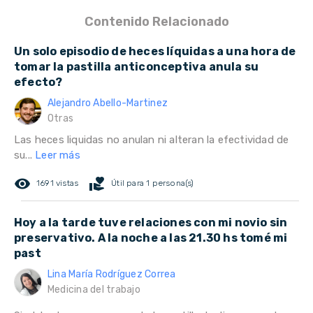
Contenido Relacionado
Un solo episodio de heces líquidas a una hora de
tomar la pastilla anticonceptiva anula su
efecto?
Alejandro Abello-Martinez
Otras
Las heces liquidas no anulan ni alteran la efectividad de
su...
Leer más
remove_red_eye
volunteer_activism
1691 vistas
Útil para 1 persona(s)
Hoy a la tarde tuve relaciones con mi novio sin
preservativo. A la noche a las 21.30 hs tomé mi
past
Lina María Rodríguez Correa
Medicina del trabajo