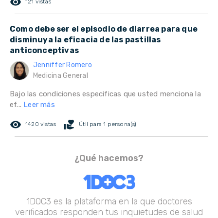
remove_red_eye
121 vistas
Como debe ser el episodio de diarrea para que
disminuya la eficacia de las pastillas
anticonceptivas
Jenniffer Romero
Medicina General
Bajo las condiciones especificas que usted menciona la
ef...
Leer más
remove_red_eye
volunteer_activism
1420 vistas
Útil para 1 persona(s)
¿Qué hacemos?
1DOC3 es la plataforma en la que doctores
verificados responden tus inquietudes de salud