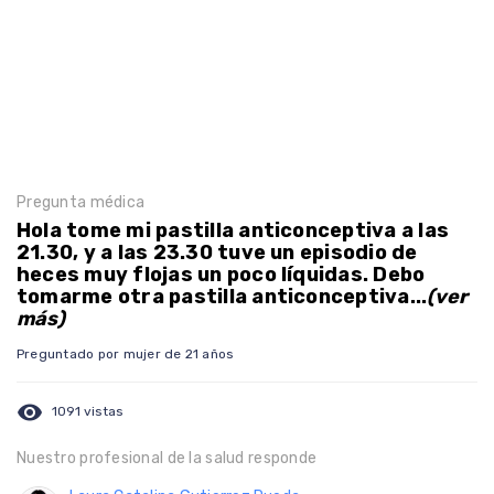
Pregunta médica
Hola tome mi pastilla anticonceptiva a las
21.30, y a las 23.30 tuve un episodio de
heces muy flojas un poco líquidas. Debo
tomarme otra pastilla anticonceptiva...
(ver
más)
Preguntado por mujer de 21 años
visibility
1091 vistas
Nuestro profesional de la salud responde