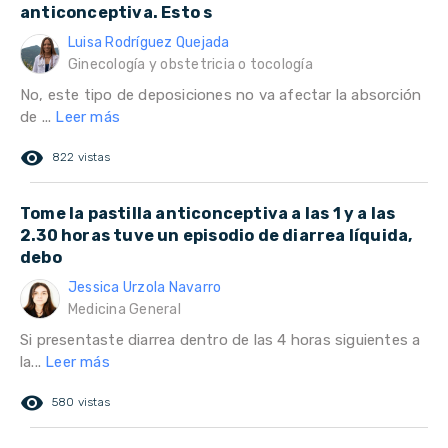
anticonceptiva. Esto s
Luisa Rodríguez Quejada
Ginecología y obstetricia o tocología
No, este tipo de deposiciones no va afectar la absorción
de ...
Leer más
remove_red_eye
822 vistas
Tome la pastilla anticonceptiva a las 1 y a las
2.30 horas tuve un episodio de diarrea líquida,
debo
Jessica Urzola Navarro
Medicina General
Si presentaste diarrea dentro de las 4 horas siguientes a
la...
Leer más
remove_red_eye
580 vistas