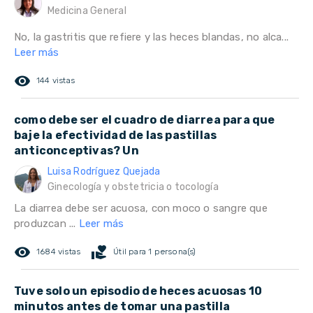
Medicina General
No, la gastritis que refiere y las heces blandas, no alca...
Leer más
remove_red_eye
144 vistas
como debe ser el cuadro de diarrea para que
baje la efectividad de las pastillas
anticonceptivas? Un
Luisa Rodríguez Quejada
Ginecología y obstetricia o tocología
La diarrea debe ser acuosa, con moco o sangre que
produzcan ...
Leer más
remove_red_eye
volunteer_activism
1684 vistas
Útil para 1 persona(s)
Tuve solo un episodio de heces acuosas 10
minutos antes de tomar una pastilla