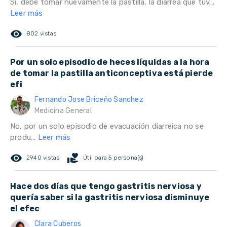
Si, debe tomar nuevamente la pastilla, la diarrea que tuv...
Leer más
remove_red_eye
802 vistas
Por un solo episodio de heces líquidas a la hora
de tomar la pastilla anticonceptiva está pierde
efi
Fernando Jose Briceño Sanchez
Medicina General
No, por un solo episodio de evacuación diarreica no se
produ...
Leer más
remove_red_eye
volunteer_activism
2940 vistas
Útil para 5 persona(s)
Hace dos días que tengo gastritis nerviosa y
quería saber si la gastritis nerviosa disminuye
el efec
Clara Cuberos