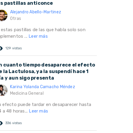
as pastillas anticonce
Alejandro Abello-Martinez
Otras
 estas pastillas de las que habla solo son
uplementos ...
Leer más
ed_eye
129 vistas
n cuanto tiempo desaparece el efecto
e la Lactulosa, ya la suspendí hace 1
ía y aun sigo presenta
Karina Yolanda Camacho Méndez
Medicina General
u efecto puede tardar en desaparecer hasta
 a 48 horas...
Leer más
ed_eye
336 vistas