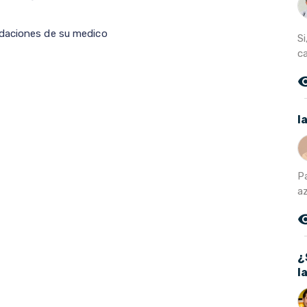
ndaciones de su medico
S
c
remove_r
l
P
az
remove_r
¿
l