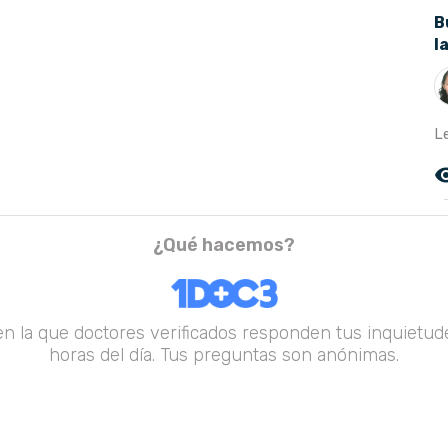
B
l
L
remove_r
¿Qué hacemos?
en la que doctores verificados responden tus inquietude
horas del día. Tus preguntas son anónimas.