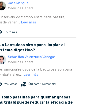
Jose Mengual
Medicina General
 intervalo de tiempo entre cada pastilla,
ede variar ...
Leer más
ed_eye
179 vistas
La Lactulosa sirve para limpiar el
istema digestivo?
Sebastian Valenzuela Vanegas
Medicina General
os principales usos de la Lactulosa son para
mbatir el es...
Leer más
ed_eye
volunteer_activism
945 vistas
Útil para 1 persona(s)
i tomo pastillas para quemar grasas
nutrilab) puede reducir la eficacia de