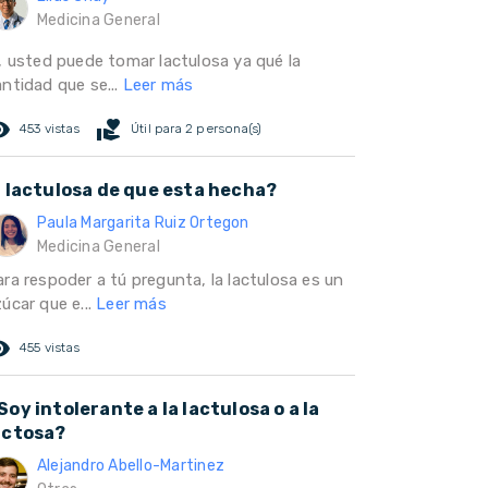
Medicina General
i, usted puede tomar lactulosa ya qué la
antidad que se...
Leer más
ed_eye
volunteer_activism
453 vistas
Útil para 2 persona(s)
a lactulosa de que esta hecha?
Paula Margarita Ruiz Ortegon
Medicina General
ara respoder a tú pregunta, la lactulosa es un
úcar que e...
Leer más
ed_eye
455 vistas
Soy intolerante a la lactulosa o a la
actosa?
Alejandro Abello-Martinez