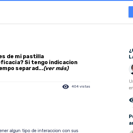
¿
s de mi pastilla
L
ficacia? Si tengo indicacion
empo separad...
(ver más)
U
visibility
404 vistas
e
remove_r
P
a
ner algun tipo de interaccion con sus