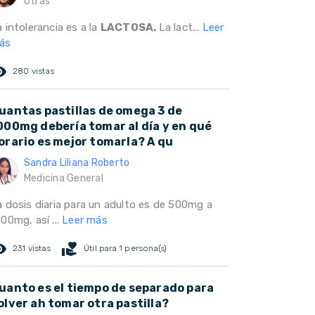
Otras
 intolerancia es a la
LACTOSA.
La lact...
Leer
ás
ed_eye
280 vistas
uantas pastillas de omega 3 de
000mg debería tomar al día y en qué
orario es mejor tomarla? A qu
Sandra Liliana Roberto
Medicina General
a dosis diaria para un adulto es de 500mg a
00mg, así ...
Leer más
ed_eye
volunteer_activism
231 vistas
Útil para 1 persona(s)
uanto es el tiempo de separado para
olver ah tomar otra pastilla?