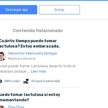
Descargar app
Entrar
Contenido Relacionado
Cuánto tiempo puedo tomar
actulosa? Estoy embarazada.
Sebastian Valenzuela Vanegas
Medicina General
sted puede tomar Lactulosa durante todo el
mbarazo porque ...
Leer más
ed_eye
volunteer_activism
4390 vistas
Útil para 5 persona(s)
uedo tomar lactulosa si estoy
mamantando?
Elías Chay