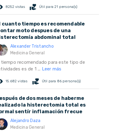
ed_eye
volunteer_activism
8252 vistas
Útil para 21 persona(s)
l cuanto tiempo es recomendable
ontar moto despues de una
isterectomía abdominal total
Alexander Tristancho
Medicina General
l tiempo recomendado para este tipo de
tividades es de 1 ...
Leer más
ed_eye
volunteer_activism
15.682 vistas
Útil para 86 persona(s)
espués de dos meses de haberme
ealizado la histerectomia total es
ormal sentír inflamación frecue
Alejandro Daza
Medicina General