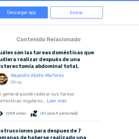
Descargar app
Entrar
Contenido Relacionado
uáles son las tareas domésticas que
udiera realizar después de una
isterectomía abdominal total,
Alejandro Abello-Martinez
Otras
n general puede realizar sus tareas
omesticas regulares...
Leer más
ed_eye
volunteer_activism
2248 vistas
Útil para 4 persona(s)
nstrucciones para despues de 7
emanas de haberse realizado una