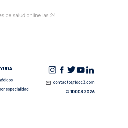
s de salud online las 24
AYUDA
édicos
mail_outline
contacto@1doc3.com
or especialidad
© 1DOC3 2026