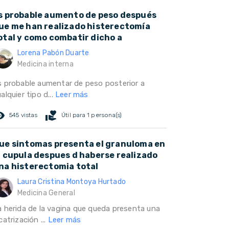
s probable aumento de peso después
ue me han realizado histerectomía
otal y como combatir dicho a
Lorena Pabón Duarte
Medicina interna
s probable aumentar de peso posterior a
alquier tipo d...
Leer más
ed_eye
volunteer_activism
545 vistas
Útil para 1 persona(s)
ue sintomas presenta el granuloma en
a cupula despues d haberse realizado
na histerectomia total
Laura Cristina Montoya Hurtado
Medicina General
a herida de la vagina que queda presenta una
catrización ...
Leer más