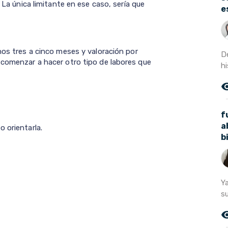
. La única limitante en ese caso, sería que
e
nos tres a cinco meses y valoración por
D
 comenzar a hacer otro tipo de labores que
hi
remove_r
f
a
 orientarla.
b
Y
s
remove_r