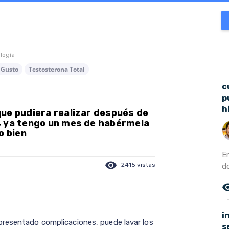
ología
 Gusto
Testosterona Total
c
p
h
ue pudiera realizar después de
, ya tengo un mes de habérmela
o bien
E
visibility
2415 vistas
d
remove_r
i
presentado complicaciones, puede lavar los
s