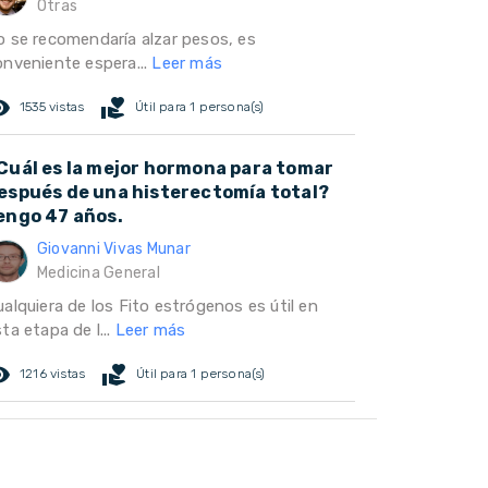
Otras
o se recomendaría alzar pesos, es
onveniente espera...
Leer más
ed_eye
volunteer_activism
1535 vistas
Útil para 1 persona(s)
Cuál es la mejor hormona para tomar
espués de una histerectomía total?
engo 47 años.
Giovanni Vivas Munar
Medicina General
alquiera de los Fito estrógenos es útil en
ta etapa de l...
Leer más
ed_eye
volunteer_activism
1216 vistas
Útil para 1 persona(s)