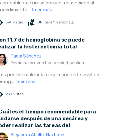
s probable que no se encuentre asociado al
rocedimiento...
Leer más
ed_eye
volunteer_activism
574 vistas
Útil para 1 persona(s)
on 11.7 de hemoglobina se puede
ealizar la histerectomia total
Paola Sánchez
Medicina preventiva y salud pública
 es posible realizar la cirugía con este nivel de
emog...
Leer más
ed_eye
238 vistas
Cuál es el tiempo recomendable para
uidarse después de una cesárea y
oder realizar las tareas del
Alejandro Abello-Martinez