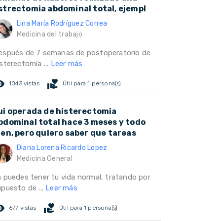
strectomia abdominal total, ejempl
Lina María Rodríguez Correa
Medicina del trabajo
espués de 7 semanas de postoperatorio de
sterectomía ...
Leer más
ed_eye
volunteer_activism
1043 vistas
Útil para 1 persona(s)
ui operada de histerectomia
bdominal total hace 3 meses y todo
ien, pero quiero saber que tareas
Diana Lorena Ricardo Lopez
Medicina General
a puedes tener tu vida normal, tratando por
upuesto de ...
Leer más
ed_eye
volunteer_activism
677 vistas
Útil para 1 persona(s)