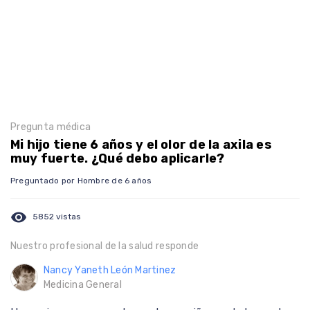
Pregunta médica
Mi hijo tiene 6 años y el olor de la axila es
muy fuerte. ¿Qué debo aplicarle?
Preguntado por Hombre de 6 años
visibility
5852 vistas
Nuestro profesional de la salud responde
Nancy Yaneth León Martinez
Medicina General