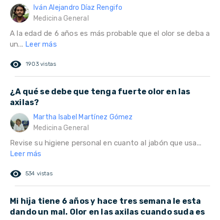
Iván Alejandro Díaz Rengifo
Medicina General
A la edad de 6 años es más probable que el olor se deba a
un...
Leer más
remove_red_eye
1903 vistas
¿A qué se debe que tenga fuerte olor en las
axilas?
Martha Isabel Martínez Gómez
Medicina General
Revise su higiene personal en cuanto al jabón que usa...
Leer más
remove_red_eye
534 vistas
Mi hija tiene 6 años y hace tres semana le esta
dando un mal. Olor en las axilas cuando suda es