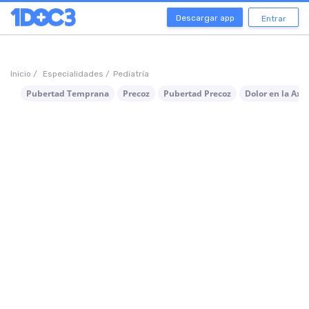
Descargar app
Entrar
Inicio /
Especialidades /
Pediatría
Pubertad Temprana
Precoz
Pubertad Precoz
Dolor en la Axil