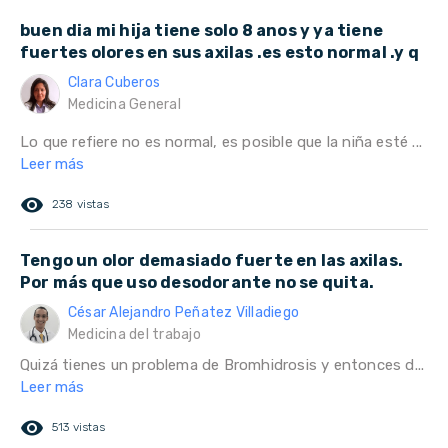
buen dia mi hija tiene solo 8 anos y ya tiene
fuertes olores en sus axilas .es esto normal .y q
Clara Cuberos
Medicina General
Lo que refiere no es normal, es posible que la niña esté ...
Leer más
remove_red_eye
238 vistas
Tengo un olor demasiado fuerte en las axilas.
Por más que uso desodorante no se quita.
César Alejandro Peñatez Villadiego
Medicina del trabajo
Quizá tienes un problema de Bromhidrosis y entonces d...
Leer más
remove_red_eye
513 vistas