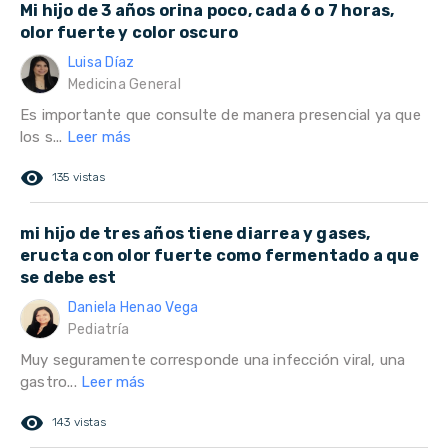
Mi hijo de 3 años orina poco, cada 6 o 7 horas,
olor fuerte y color oscuro
Luisa Díaz
Medicina General
Es importante que consulte de manera presencial ya que
los s...
Leer más
remove_red_eye
135 vistas
mi hijo de tres años tiene diarrea y gases,
eructa con olor fuerte como fermentado a que
se debe est
Daniela Henao Vega
Pediatría
Muy seguramente corresponde una infección viral, una
gastro...
Leer más
remove_red_eye
143 vistas