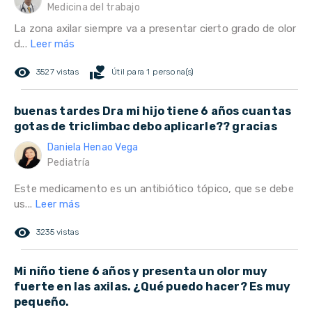
Medicina del trabajo
La zona axilar siempre va a presentar cierto grado de olor
d...
Leer más
remove_red_eye
volunteer_activism
3527 vistas
Útil para 1 persona(s)
buenas tardes Dra mi hijo tiene 6 años cuantas
gotas de triclimbac debo aplicarle?? gracias
Daniela Henao Vega
Pediatría
Este medicamento es un antibiótico tópico, que se debe
us...
Leer más
remove_red_eye
3235 vistas
Mi niño tiene 6 años y presenta un olor muy
fuerte en las axilas. ¿Qué puedo hacer? Es muy
pequeño.