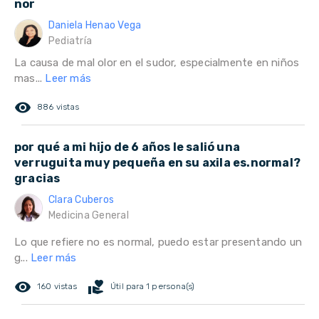
nor
Daniela Henao Vega
Pediatría
La causa de mal olor en el sudor, especialmente en niños
mas...
Leer más
remove_red_eye
886 vistas
por qué a mi hijo de 6 años le salió una
verruguita muy pequeña en su axila es.normal?
gracias
Clara Cuberos
Medicina General
Lo que refiere no es normal, puedo estar presentando un
g...
Leer más
remove_red_eye
volunteer_activism
160 vistas
Útil para 1 persona(s)