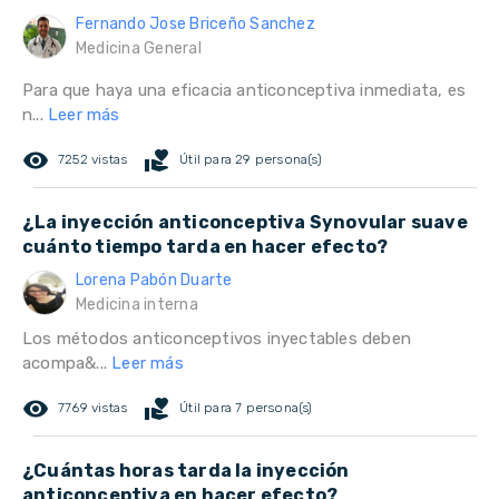
Fernando Jose Briceño Sanchez
Medicina General
Para que haya una eficacia anticonceptiva inmediata, es
n...
Leer más
remove_red_eye
volunteer_activism
7252 vistas
Útil para 29 persona(s)
¿La inyección anticonceptiva Synovular suave
cuánto tiempo tarda en hacer efecto?
Lorena Pabón Duarte
Medicina interna
Los métodos anticonceptivos inyectables deben
acompa&...
Leer más
remove_red_eye
volunteer_activism
7769 vistas
Útil para 7 persona(s)
¿Cuántas horas tarda la inyección
anticonceptiva en hacer efecto?