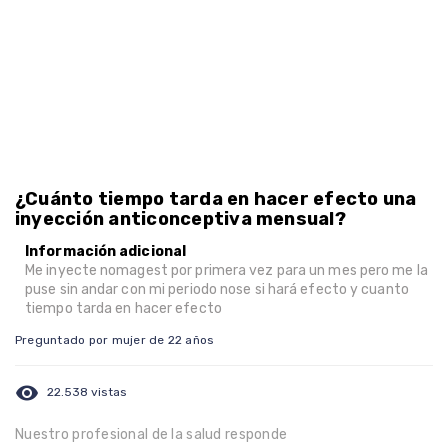
¿Cuánto tiempo tarda en hacer efecto una
inyección anticonceptiva mensual?
Información adicional
Me inyecte nomagest por primera vez para un mes pero me la
puse sin andar con mi periodo nose si hará efecto y cuanto
tiempo tarda en hacer efecto
Preguntado por mujer de 22 años
visibility
22.538 vistas
Nuestro profesional de la salud responde