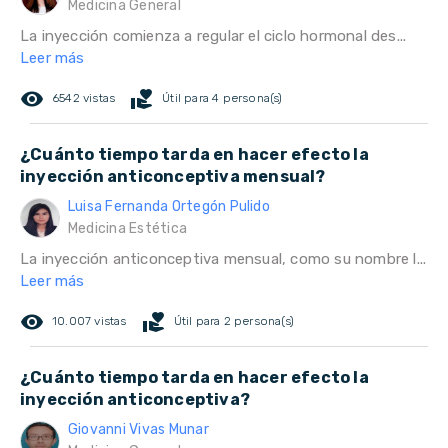
Medicina General
La inyección comienza a regular el ciclo hormonal des...
Leer más
remove_red_eye
volunteer_activism
6542 vistas
Útil para 4 persona(s)
¿Cuánto tiempo tarda en hacer efecto la
inyección anticonceptiva mensual?
Luisa Fernanda Ortegón Pulido
Medicina Estética
La inyección anticonceptiva mensual, como su nombre l...
Leer más
remove_red_eye
volunteer_activism
10.007 vistas
Útil para 2 persona(s)
¿Cuánto tiempo tarda en hacer efecto la
inyección anticonceptiva?
Giovanni Vivas Munar