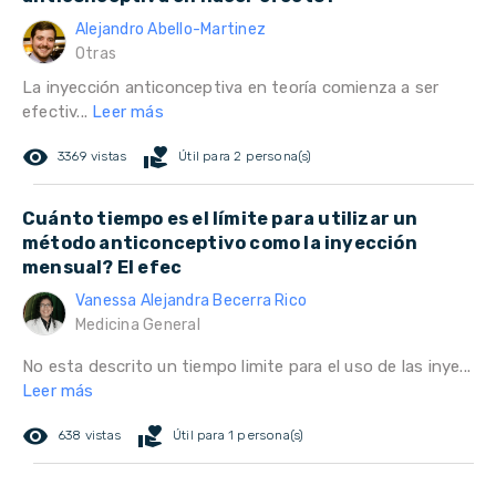
Alejandro Abello-Martinez
Otras
La inyección anticonceptiva en teoría comienza a ser
efectiv...
Leer más
remove_red_eye
volunteer_activism
3369 vistas
Útil para 2 persona(s)
Cuánto tiempo es el límite para utilizar un
método anticonceptivo como la inyección
mensual? El efec
Vanessa Alejandra Becerra Rico
Medicina General
No esta descrito un tiempo limite para el uso de las inye...
Leer más
remove_red_eye
volunteer_activism
638 vistas
Útil para 1 persona(s)