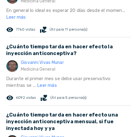
Medicina General
En general lo ideal es esperar 20 días desde el momen...
Leer más
remove_red_eye
volunteer_activism
7760 vistas
Útil para 11 persona(s)
¿Cuánto tiempo tarda en hacer efecto la
inyección anticonceptiva?
Giovanni Vivas Munar
Medicina General
Durante el primer mes se debe usar preservativo
mientras se ...
Leer más
remove_red_eye
volunteer_activism
6092 vistas
Útil para 5 persona(s)
¿Cuánto tiempo tarda en hacer efecto una
inyección anticonceptiva mensual, si fue
inyectada hoy y ya