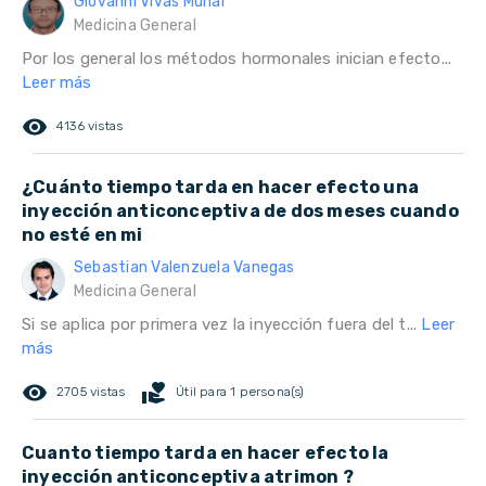
Giovanni Vivas Munar
Medicina General
Por los general los métodos hormonales inician efecto...
Leer más
remove_red_eye
4136 vistas
¿Cuánto tiempo tarda en hacer efecto una
inyección anticonceptiva de dos meses cuando
no esté en mi
Sebastian Valenzuela Vanegas
Medicina General
Si se aplica por primera vez la inyección fuera del t...
Leer
más
remove_red_eye
volunteer_activism
2705 vistas
Útil para 1 persona(s)
Cuanto tiempo tarda en hacer efecto la
inyección anticonceptiva atrimon ?