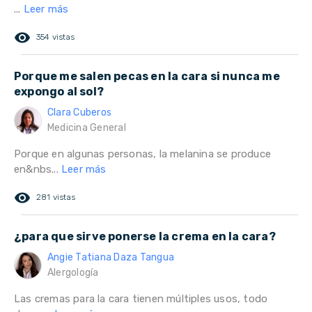
...
Leer más
remove_red_eye
354 vistas
Porque me salen pecas en la cara si nunca me
expongo al sol?
Clara Cuberos
Medicina General
Porque en algunas personas, la melanina se produce
en&nbs...
Leer más
remove_red_eye
281 vistas
¿para que sirve ponerse la crema en la cara?
Angie Tatiana Daza Tangua
Alergología
Las cremas para la cara tienen múltiples usos, todo