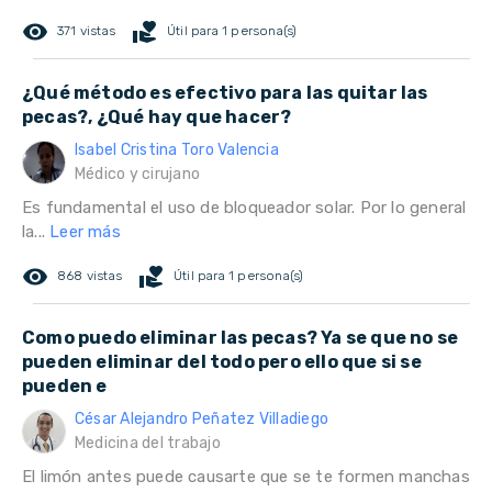
remove_red_eye
volunteer_activism
371 vistas
Útil para 1 persona(s)
¿Qué método es efectivo para las quitar las
pecas?, ¿Qué hay que hacer?
Isabel Cristina Toro Valencia
Médico y cirujano
Es fundamental el uso de bloqueador solar. Por lo general
la...
Leer más
remove_red_eye
volunteer_activism
868 vistas
Útil para 1 persona(s)
Como puedo eliminar las pecas? Ya se que no se
pueden eliminar del todo pero ello que si se
pueden e
César Alejandro Peñatez Villadiego
Medicina del trabajo
El limón antes puede causarte que se te formen manchas