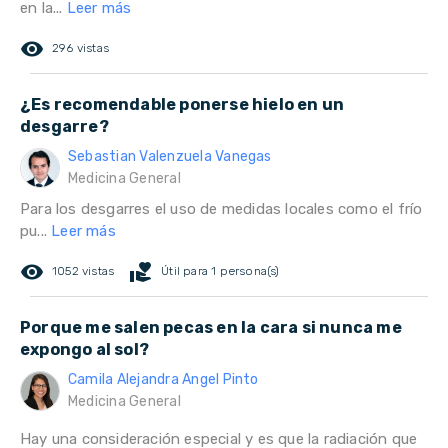
en la...
Leer más
remove_red_eye
296 vistas
¿Es recomendable ponerse hielo en un
desgarre?
Sebastian Valenzuela Vanegas
Medicina General
Para los desgarres el uso de medidas locales como el frío
pu...
Leer más
remove_red_eye
volunteer_activism
1052 vistas
Útil para 1 persona(s)
Porque me salen pecas en la cara si nunca me
expongo al sol?
Camila Alejandra Angel Pinto
Medicina General
Hay una consideración especial y es que la radiación que