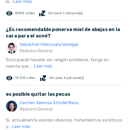
la...
Leer más
remove_red_eye
volunteer_activism
8084 vistas
Útil para 7 persona(s)
¿Es recomendable ponerse miel de abejas en la
cara para el acné?
Sebastian Valenzuela Vanegas
Medicina General
Esto puede hacerlo sin ningún problema, tenga en
cuenta que ...
Leer más
remove_red_eye
volunteer_activism
13.013 vistas
Útil para 6 persona(s)
es posible quitar las pecas
Carmen Vanessa Stredel Maza
Medicina General
Si, actualmente existen diversos tratamientos estéticos
y...
Leer más