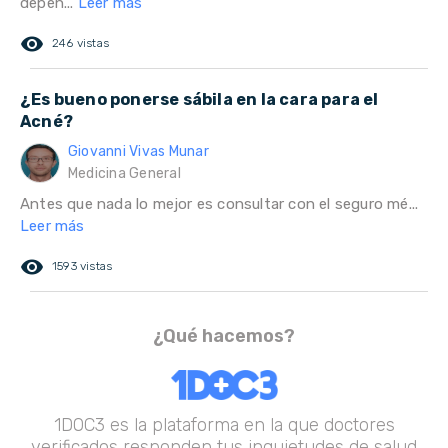
depen...
Leer más
remove_red_eye
246 vistas
¿Es bueno ponerse sábila en la cara para el
Acné?
Giovanni Vivas Munar
Medicina General
Antes que nada lo mejor es consultar con el seguro mé...
Leer más
remove_red_eye
1593 vistas
¿Qué hacemos?
1DOC3 es la plataforma en la que doctores
verificados responden tus inquietudes de salud