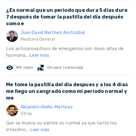
¿Es normal que un periodo que dura 5 días dure
7 después de tomar la pastilla del día después
como e
Juan David Martínez Aristizábal
Medicina General
Los anticonceptivos de emergencia son dosis altas de
hormona...
Leer más
remove_red_eye
volunteer_activism
349 vistas
Útil para 1 persona(s)
Me tome la pastilla del dia despues y a los 4 dias
me llego un sangrado como mi periodo normal y
me
Alejandro Abello-Martinez
Otras
Que se mueva su vientre es normal ya que tanto los
intestino...
Leer más