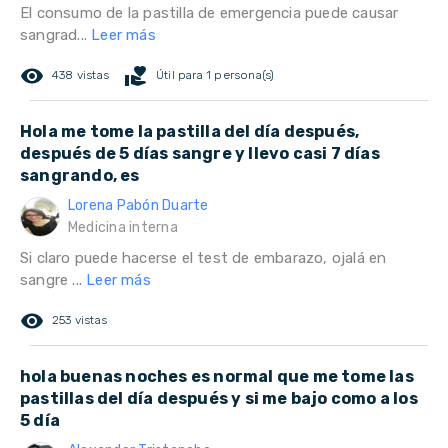
El consumo de la pastilla de emergencia puede causar
sangrad...
Leer más
remove_red_eye
volunteer_activism
438 vistas
Útil para 1 persona(s)
Hola me tome la pastilla del día después,
después de 5 días sangre y llevo casi 7 días
sangrando, es
Lorena Pabón Duarte
Medicina interna
Si claro puede hacerse el test de embarazo, ojalá en
sangre ...
Leer más
remove_red_eye
253 vistas
hola buenas noches es normal que me tome las
pastillas del día después y si me bajo como a los
5 día