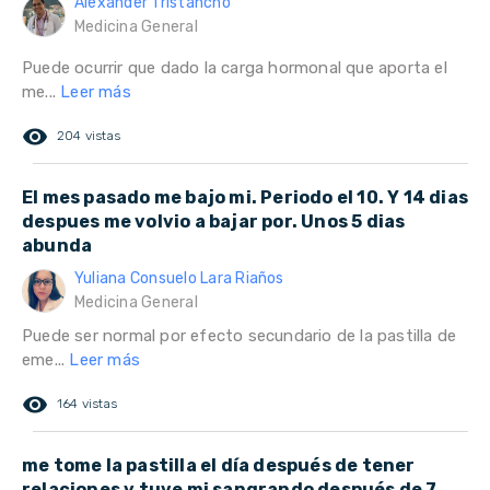
Alexander Tristancho
Medicina General
Puede ocurrir que dado la carga hormonal que aporta el
me...
Leer más
remove_red_eye
204 vistas
El mes pasado me bajo mi. Periodo el 10. Y 14 dias
despues me volvio a bajar por. Unos 5 dias
abunda
Yuliana Consuelo Lara Riaños
Medicina General
Puede ser normal por efecto secundario de la pastilla de
eme...
Leer más
remove_red_eye
164 vistas
me tome la pastilla el día después de tener
relaciones y tuve mi sangrando después de 7