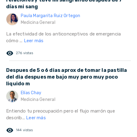
días mi sang
Paula Margarita Ruiz Ortegon
Medicina General
La efectividad de los anticonceptivos de emergencia
cómo ...
Leer más
remove_red_eye
276 vistas
Despues de 5 o 6 dias aprox de tomar la pastilla
del dia despues me bajo muy pero muy poco
liquido m
Elías Chay
Medicina General
Entiendo tu preocupación pero el flujo marrón que
describ...
Leer más
remove_red_eye
144 vistas