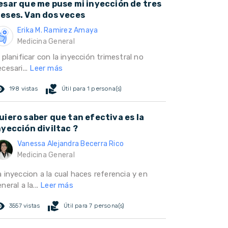
esar que me puse mi inyección de tres
eses. Van dos veces
Erika M. Ramirez Amaya
Medicina General
 planificar con la inyección trimestral no
cesari...
Leer más
ed_eye
volunteer_activism
198 vistas
Útil para 1 persona(s)
uiero saber que tan efectiva es la
nyección diviltac ?
Vanessa Alejandra Becerra Rico
Medicina General
 inyeccion a la cual haces referencia y en
neral a la...
Leer más
ed_eye
volunteer_activism
3557 vistas
Útil para 7 persona(s)