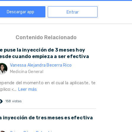
Descargar app
Entrar
Contenido Relacionado
e puse la inyección de 3 meses hoy
esde cuando empieza a ser efectiva
Vanessa Alejandra Becerra Rico
Medicina General
epende del momento en el cual la aplicaste, te
plico:<...
Leer más
ed_eye
158 vistas
a inyección de tres meses es efectiva