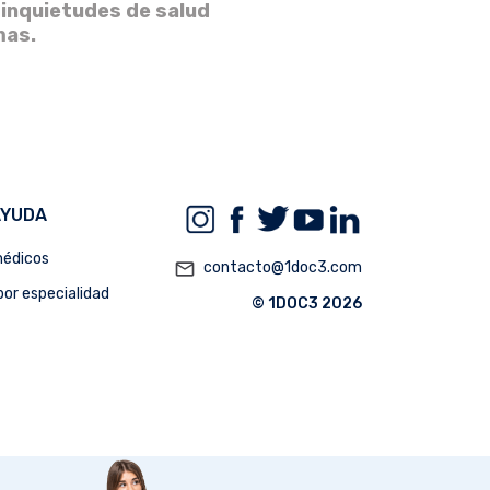
 inquietudes de salud
mas.
AYUDA
édicos
mail_outline
contacto@1doc3.com
or especialidad
© 1DOC3 2026