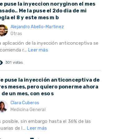
e puse la inyeccion noryginon el mes
asado.. Me la puse el 2do dia de mi
egla el 8 y este mes m b
Alejandro Abello-Martinez
Otras
a aplicación de la inyección anticonceptiva se
comienda r...
Leer más
ed_eye
301 vistas
e puse la inyección anticonceptiva de
res meses, pero quiero ponerme ahora
a de un mes, con eso s
Clara Cuberos
Medicina General
s posible, sin embargo hasta el 36% de las
uarias de l...
Leer más