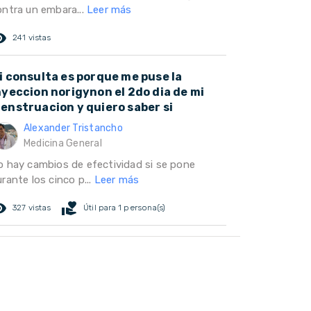
ontra un embara...
Leer más
ed_eye
241 vistas
i consulta es porque me puse la
nyeccion norigynon el 2do dia de mi
enstruacion y quiero saber si
Alexander Tristancho
Medicina General
o hay cambios de efectividad si se pone
rante los cinco p...
Leer más
ed_eye
volunteer_activism
327 vistas
Útil para 1 persona(s)