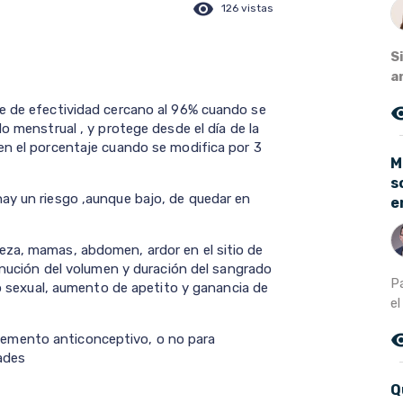
visibility
126 vistas
S
a
je de efectividad cercano al 96% cuando se
remove_r
o menstrual , y protege desde el día de la
en el porcentaje cuando se modifica por 3
M
s
ay un riesgo ,aunque bajo, de quedar en
e
eza, mamas, abdomen, ardor en el sitio de
minución del volumen y duración del sangrado
P
ido sexual, aumento de apetito y ganancia de
el
remove_r
emento anticonceptivo, o no para
dades
Q