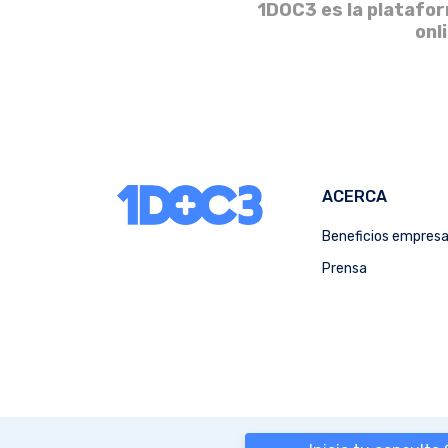
1DOC3 es la platafor
onl
ACERCA
Beneficios empres
Prensa