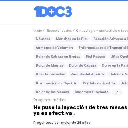
Inicio /
Especialidades /
Ginecología y obstetricia o toc
Náuseas
Manchas en la Piel
Reacción Adversa a
Aumento de Volumen
Enfermedades de Transmisió
Dolor de Cabeza en Brotes
Piel Reseca
Uñas Que
Dolor de Mamas
Dolor de Cabeza
Dolor en la Par
Uñas Encarnadas
Pérdida del Apetito
Dolor de 
Disminución del Apetito
Perdida de Apetito
Dolo
Dolor de las Mamas
Abdomen Hinchado
+21
Pregunta médica
Me puse la inyección de tres mese
ya es efectiva ,
Preguntado por mujer de 26 años