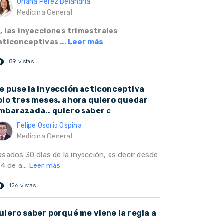
Oriana Pérez Belandria
Medicina General
i, las inyecciones trimestrales
nticonceptivas ...
Leer más
ed_eye
89 vistas
e puse la inyección acticonceptiva
olo tres meses. ahora quiero quedar
mbarazada.. quiero saber c
Felipe Osorio Ospina
Medicina General
asados 30 días de la inyección, es decir desde
 4 de a...
Leer más
ed_eye
126 vistas
uiero saber porqué me viene la regla a