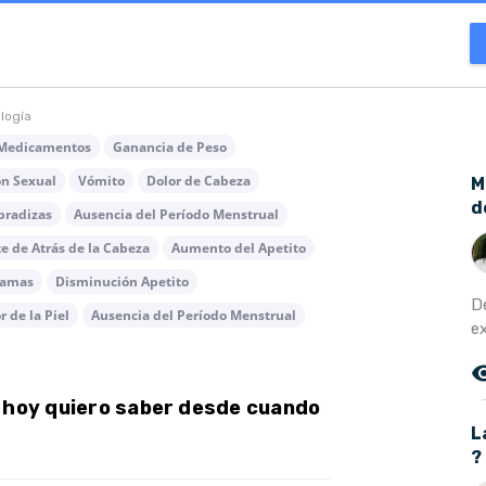
ología
 Medicamentos
Ganancia de Peso
n Sexual
Vómito
Dolor de Cabeza
M
d
bradizas
Ausencia del Período Menstrual
te de Atrás de la Cabeza
Aumento del Apetito
Mamas
Disminución Apetito
D
r de la Piel
Ausencia del Período Menstrual
ex
remove_r
s hoy quiero saber desde cuando
L
?