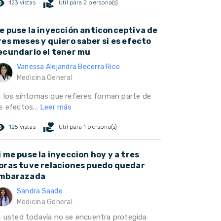
ed_eye
volunteer_activism
123 vistas
Útil para 2 persona(s)
e puse la inyección anticonceptiva de
res meses y quiero saber si es efecto
ecundario el tener mu
Vanessa Alejandra Becerra Rico
Medicina General
í, los síntomas que refieres forman parte de
s efectos...
Leer más
ed_eye
volunteer_activism
125 vistas
Útil para 1 persona(s)
i me puse la inyeccion hoy y a tres
oras tuve relaciones puedo quedar
mbarazada
Sandra Saade
Medicina General
i, usted todavía no se encuentra protegida