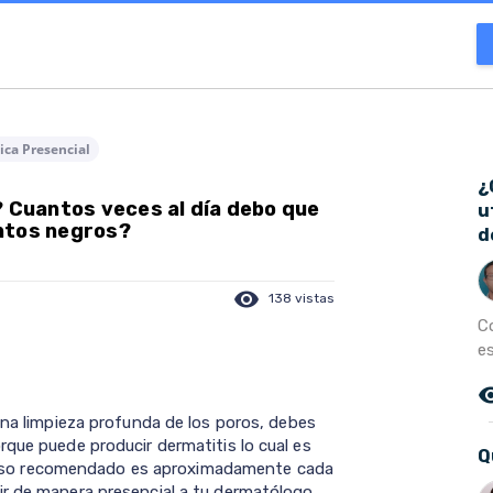
ica Presencial
¿
? Cuantos veces al día debo que
u
untos negros?
d
visibility
138 vistas
C
es
remove_r
una limpieza profunda de los poros, debes
rque puede producir dermatitis lo cual es
Q
 su uso recomendado es aproximadamente cada
ir de manera presencial a tu dermatólogo