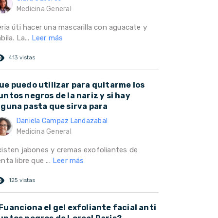
Medicina General
eria úti hacer una mascarilla con aguacate y
bila. La...
Leer más
ed_eye
413 vistas
ue puedo utilizar para quitarme los
untos negros de la nariz y si hay
lguna pasta que sirva para
Daniela Campaz Landazabal
Medicina General
xisten jabones y cremas exofoliantes de
nta libre que ...
Leer más
ed_eye
125 vistas
Fuanciona el gel exfoliante facial anti