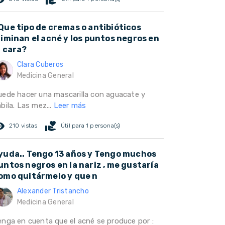
Que tipo de cremas o antibióticos
liminan el acné y los puntos negros en
a cara?
Clara Cuberos
Medicina General
uede hacer una mascarilla con aguacate y
bila. Las mez...
Leer más
ed_eye
volunteer_activism
210 vistas
Útil para 1 persona(s)
yuda.. Tengo 13 años y Tengo muchos
untos negros en la nariz , me gustaría
omo quitármelo y que n
Alexander Tristancho
Medicina General
enga en cuenta que el acné se produce por :