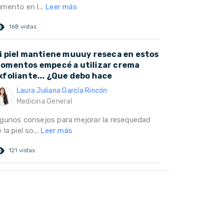
umento en l...
Leer más
ed_eye
168 vistas
i piel mantiene muuuy reseca en estos
omentos empecé a utilizar crema
xfoliante... ¿Que debo hace
Laura Juliana García Rincón
Medicina General
lgunos consejos para mejorar la resequedad
 la piel so...
Leer más
ed_eye
121 vistas