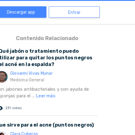
Descargar app
Entrar
Contenido Relacionado
Qué jabón o tratamiento puedo
tilizar para quitar los puntos negros
el acné en la espalda?
Giovanni Vivas Munar
Medicina General
on jabones antibacteriales y con ayuda de
ponjas para el ...
Leer más
ed_eye
231 vistas
ue sirve para el acne (puntos negros)
Clara Cuberos