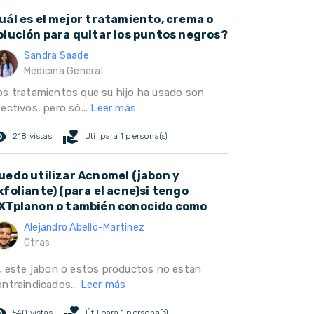
uál es el mejor tratamiento, crema o
olución para quitar los puntos negros?
Sandra Saade
Medicina General
os tratamientos que su hijo ha usado son
ectivos, pero só...
Leer más
ed_eye
volunteer_activism
218 vistas
Útil para 1 persona(s)
uedo utilizar Acnomel (jabon y
xfoliante) (para el acne)si tengo
XTplanon o también conocido como
Alejandro Abello-Martinez
Otras
i, este jabon o estos productos no estan
ontraindicados...
Leer más
ed_eye
volunteer_activism
540 vistas
Útil para 1 persona(s)