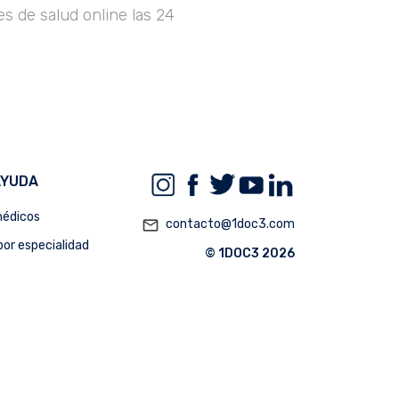
s de salud online las 24
AYUDA
édicos
mail_outline
contacto@1doc3.com
or especialidad
© 1DOC3 2026