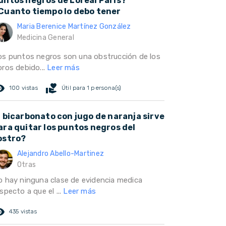
untos negros de Loreal Paris?
Cuanto tiempo lo debo tener
Maria Berenice Martínez González
Medicina General
os puntos negros son una obstrucción de los
oros debido...
Leer más
ed_eye
volunteer_activism
100 vistas
Útil para 1 persona(s)
l bicarbonato con jugo de naranja sirve
ara quitar los puntos negros del
ostro?
Alejandro Abello-Martinez
Otras
o hay ninguna clase de evidencia medica
specto a que el ...
Leer más
ed_eye
435 vistas